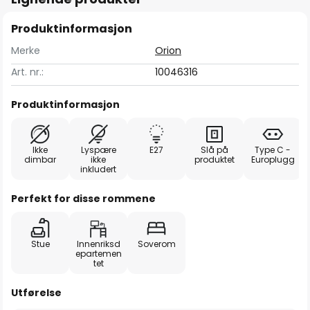
Produktinformasjon
Merke
Orion
Art. nr.:
10046316
Produktinformasjon
Ikke
Lyspære
E27
Slå på
Type C -
dimbar
ikke
produktet
Europlugg
inkludert
Perfekt for disse rommene
Stue
Innenriksd
Soverom
epartemen
tet
Utførelse