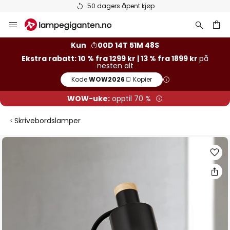
50 dagers åpent kjøp
Hopp
til
innhold
Kun
00D 14T 51M 48S
Ekstra rabatt: 10 % fra 1299 kr | 13 % fra 1899 kr
på
nesten alt
Kode:
WOW2026
Kopier
WOW-uke:
opptil 70 %
Skrivebordslamper
Gå
til
slutten
av
bildegalleri