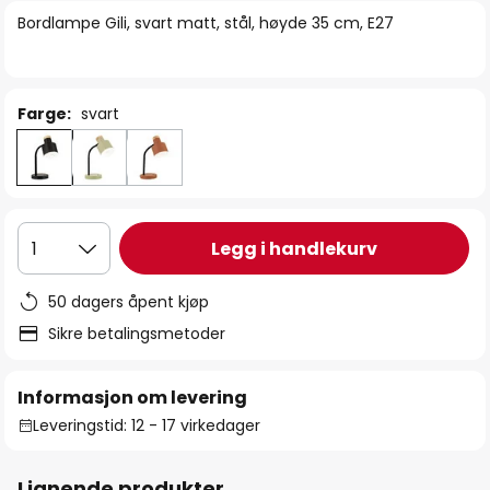
bildegalleri
Bordlampe Gili, svart matt, stål, høyde 35 cm, E27
Farge:
svart
Legg i handlekurv
1
50 dagers åpent kjøp
Sikre betalingsmetoder
Informasjon om levering
Leveringstid: 12 - 17 virkedager
Lignende produkter