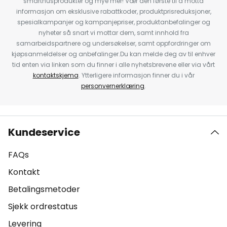
smarthusprodukter og mye mer! Vær den første til å motta
informasjon om eksklusive rabattkoder, produktprisreduksjoner,
spesialkampanjer og kampanjepriser, produktanbefalinger og
nyheter så snart vi mottar dem, samt innhold fra
samarbeidspartnere og undersøkelser, samt oppfordringer om
kjøpsanmeldelser og anbefalinger.Du kan melde deg av til enhver
tid enten via linken som du finner i alle nyhetsbrevene eller via vårt
kontaktskjema
. Ytterligere informasjon finner du i vår
personvernerklæring
.
Kundeservice
FAQs
Kontakt
Betalingsmetoder
Sjekk ordrestatus
Levering