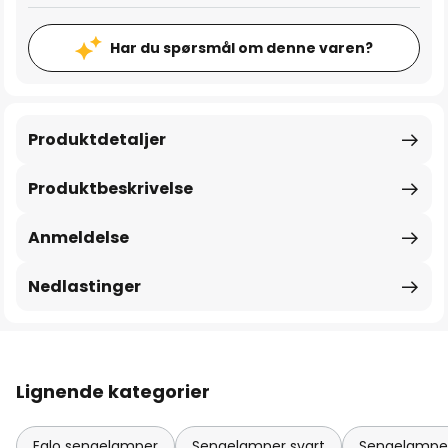
Har du spørsmål om denne varen?
Produktdetaljer
Produktbeskrivelse
Anmeldelse
Nedlastinger
Lignende kategorier
Eglo sengelamper
Sengelamper svart
Sengelamper