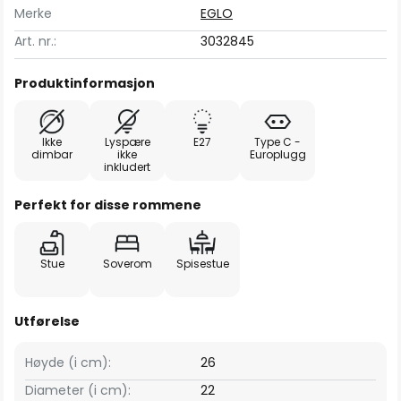
Merke
EGLO
Art. nr.:
3032845
Produktinformasjon
Ikke
Lyspære
E27
Type C -
dimbar
ikke
Europlugg
inkludert
Perfekt for disse rommene
Stue
Soverom
Spisestue
Utførelse
Høyde (i cm):
26
Diameter (i cm):
22