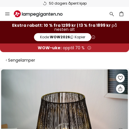
50 dagers åpent kjøp
Hopp
til
innhold
Ekstra rabatt: 10 % fra 1299 kr | 13 % fra 1899 kr
på
nesten alt
Kode:
WOW2026
Kopier
WOW-uke:
opptil 70 %
Sengelamper
Gå
til
slutten
av
bildegalleri