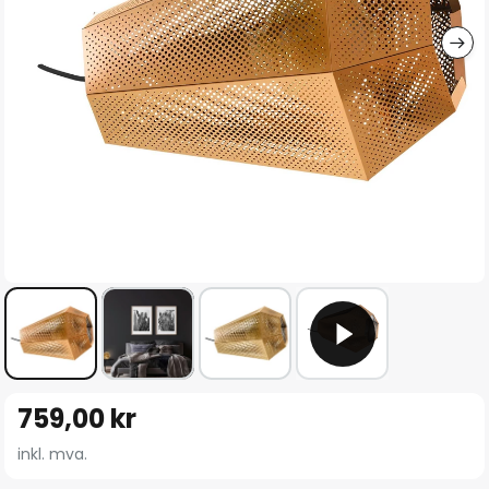
Gå
759,00 kr
til
begynnelsen
inkl. mva.
av