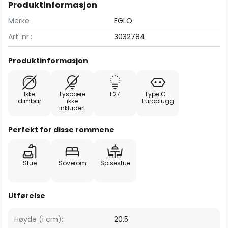
Produktinformasjon
Merke
EGLO
Art. nr.:
3032784
Produktinformasjon
Ikke
Lyspære
E27
Type C -
dimbar
ikke
Europlugg
inkludert
Perfekt for disse rommene
Stue
Soverom
Spisestue
Utførelse
Høyde (i cm):
20,5