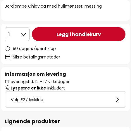
bildegalleri
Bordlampe Chiavica med hullmønster, messing
Legg i handlekurv
1
50 dagers åpent kjøp
Sikre betalingsmetoder
Informasjon om levering
Leveringstid: 12 - 17 virkedager
Lyspære er ikke
inkludert
Velg E27 lyskilde
Lignende produkter