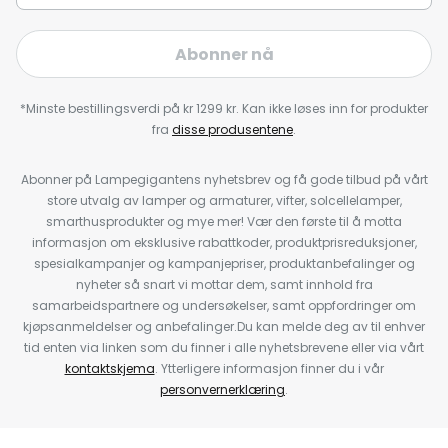
Abonner nå
*Minste bestillingsverdi på kr 1299 kr. Kan ikke løses inn for produkter
fra
disse produsentene
.
Abonner på Lampegigantens nyhetsbrev og få gode tilbud på vårt
store utvalg av lamper og armaturer, vifter, solcellelamper,
smarthusprodukter og mye mer! Vær den første til å motta
informasjon om eksklusive rabattkoder, produktprisreduksjoner,
spesialkampanjer og kampanjepriser, produktanbefalinger og
nyheter så snart vi mottar dem, samt innhold fra
samarbeidspartnere og undersøkelser, samt oppfordringer om
kjøpsanmeldelser og anbefalinger.Du kan melde deg av til enhver
tid enten via linken som du finner i alle nyhetsbrevene eller via vårt
kontaktskjema
. Ytterligere informasjon finner du i vår
personvernerklæring
.