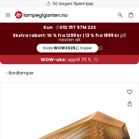
50 dagers åpent kjøp
Hopp
til
innhold
Kun
01D 15T 57M 22S
Ekstra rabatt: 10 % fra 1299 kr | 13 % fra 1899 kr
på
nesten alt
Kode:
WOW2026
Kopier
WOW-uke:
opptil 70 %
Bordlamper
Gå
til
slutten
av
bildegalleri