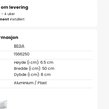
 om levering
3 - 4 uker
nent
installert
ormasjon
BEGA
1566250
Høyde (i cm): 6.5 cm
Bredde (i cm): 50 cm
Dybde (i cm): 8 cm
Aluminium / Plast