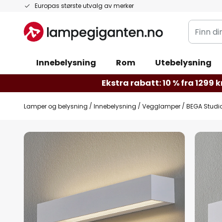
Hopp
Europas største utvalg av merker
til
Finn
innhold
din
belysnin
Innebelysning
Rom
Utebelysning
Ekstra rabatt: 10 % fra 1299 kr
Lamper og belysning
Innebelysning
Vegglamper
BEGA Studio
Gå
til
slutten
av
bildegalleri