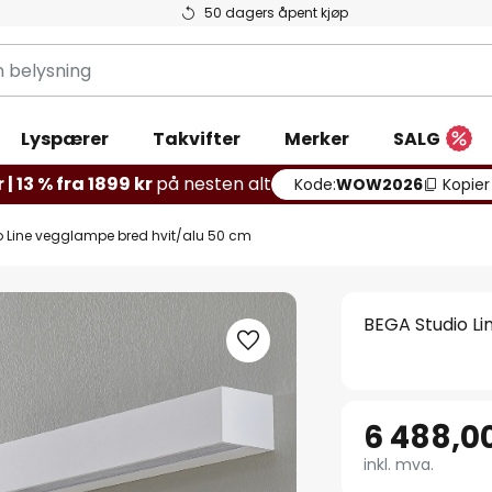
50 dagers åpent kjøp
g
Lyspærer
Takvifter
Merker
SALG
 | 13 % fra 1899 kr
på nesten alt
Kode:
WOW2026
Kopier
 Line vegglampe bred hvit/alu 50 cm
BEGA Studio Li
6 488,00
inkl. mva.