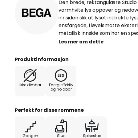
Den brede, rektangulære Studio
varmhvite lys oppover og nedove
innsiden slik at lyset indirekte 
ensfargede, fløyelsmatte ekster
metallisk innside som har en spes
bruk. Produsenten BEGA, som hold
Les mer om dette
Westfalen, kombinerer fremragen
De egenutviklede LED-modulene
Produktinformasjon
effektivitet og lang levetid.
Ikke dimbar
Energieffektiv
og holdbar
Perfekt for disse rommene
Gangen
Stue
Spisestue