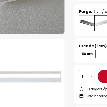
Farge:
hvit /
Bredde (i cm)
50 cm
1
50 dagers åp
Sikre betali