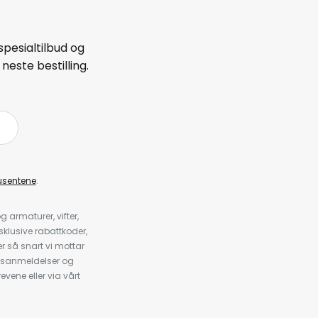
spesialtilbud og
neste bestilling.
å
usentene
.
armaturer, vifter,
klusive rabattkoder,
 så snart vi mottar
psanmeldelser og
evene eller via vårt
.