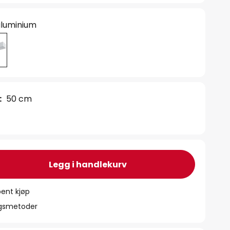
 aluminium
:
50 cm
Legg i handlekurv
ent kjøp
ngsmetoder