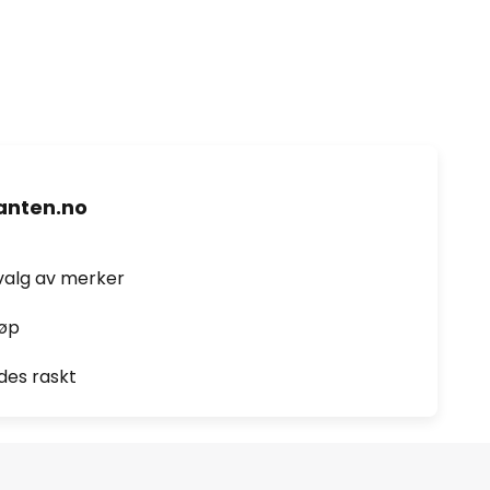
nten.no
valg av merker
jøp
des raskt