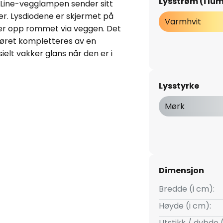
Lysstrøm (i lu
 Line-vegglampen sender sitt
r. Lysdiodene er skjermet på
Varmhvit
lyser opp rommet via veggen. Det
iøret kompletteres av en
ielt vakker glans når den er i
er til i Menden i Nordrhein-
de kvalitet med tidløs design.
Lysstyrke
 imponerer med høy
Mørk
Dimensjon
Bredde (i cm):
Høyde (i cm):
Utstikk / dybde 