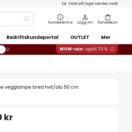
Varer på lager sendes raskt
Søk
Kundeservice
Logg inn
Handlekurv
Bedriftskundeportal
OUTLET
Mer
WOW-uke:
opptil 70 %
ne vegglampe bred hvit/alu 50 cm
 kr