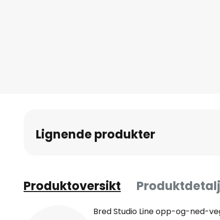
Gå
til
begynnelsen
av
bildegalleri
Lignende produkter
Produktoversikt
Produktdetalj
Bred Studio Line opp-og-ned-ve