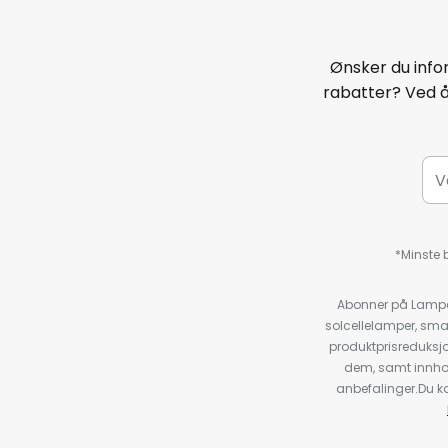
Ønsker du infor
rabatter? Ved 
*Minste b
Abonner på Lampeg
solcellelamper, sma
produktprisreduksj
dem, samt innho
anbefalinger.Du kan