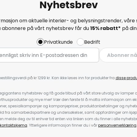
Nyhetsbrev
masjon om aktuelle interiør- og belysningstrender, våre 
å abonnere på vårt nyhetsbrev får du
15% rabatt*
på din 
Privatkunde
Bedrift
Abonner n
estillingsverdi på kr 1299 kr. Kan ikke løses inn for produkter fra
disse prod
igantens nyhetsbrev og få gode tilbud på vårt store utvalg av lamper og 
rthusprodukter og mye mer! Vær den første til å motta informasjon om eks
oner, spesialkampanjer og kampanjepriser, produktanbefalinger og nyheter
ld fra samarbeidspartnere og undersøkelser, samt oppfordringer om kjø
 melde deg av til enhver tid enten via linken som du finner i alle nyhetsbr
kontaktskjema
. Ytterligere informasjon finner du i vår
personvernerklæring