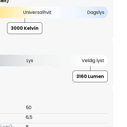
men)
Universalhvit
Dagslys
3000 Kelvin
Lys
Veldig lyst
3160 Lumen
50
6,5
(i cm):
8