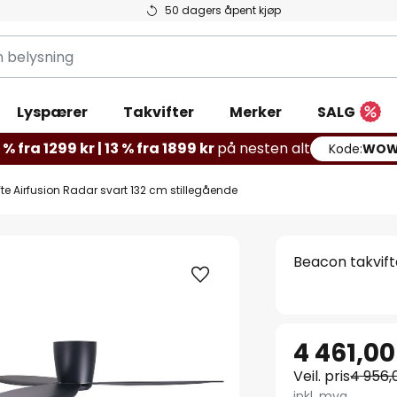
50 dagers åpent kjøp
g
Lyspærer
Takvifter
Merker
SALG
% fra 1299 kr | 13 % fra 1899 kr
på nesten alt
Kode:
WOW
te Airfusion Radar svart 132 cm stillegående
Beacon takvift
4 461,00
Veil. pris
4 956,
inkl. mva.