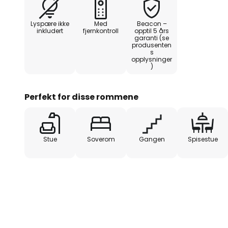
- Effekt: 35 W
Lyspære ikke
Med
Beacon –
inkludert
fjernkontroll
opptil 5 års
garanti (se
- 6 hastigheter: 208/174/143/112
produsenten
s
opplysninger
- Støynivå: 37/24/17 dB
)
- Sirkulert luftstrøm: 176 m³
Perfekt for disse rommene
- Minste installasjonshøyde: 2,3 
Stue
Soverom
Gangen
Spisestue
- Standby-effekt: 0,5 W
Spesielle egenskaper
På grunn av den svært stillegåe
også ideell for bruk i soverom.