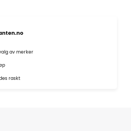
nten.no
valg av merker
jøp
des raskt