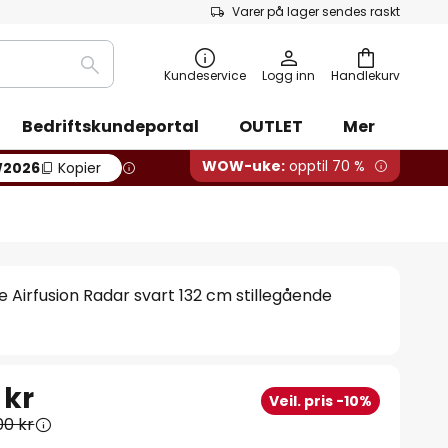
Varer på lager sendes raskt
Søk
Kundeservice
Logg inn
Handlekurv
Bedriftskundeportal
OUTLET
Mer
WOW-uke:
opptil 70 %
2026
Kopier
e Airfusion Radar svart 132 cm stillegående
 kr
Veil. pris -10%
00 kr