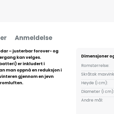
er
Anmeldelse
adar – justerbar forover- og
Dimensjoner o
rgang kan velges.
 batteri) er inkludert i
Romstørrelse:
an man oppnå en reduksjon i
Skråtak maxvink
interen gjennom en jevn
romluften.
Høyde (i cm):
Diameter (i cm)
Andre mål:
de DC-motor