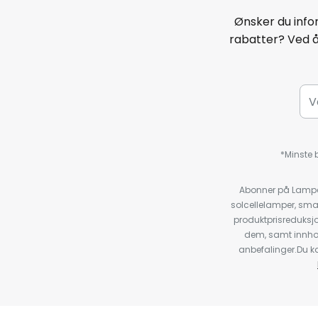
Ønsker du infor
rabatter? Ved 
*Minste b
Abonner på Lampeg
solcellelamper, sma
produktprisreduksj
dem, samt innho
anbefalinger.Du kan