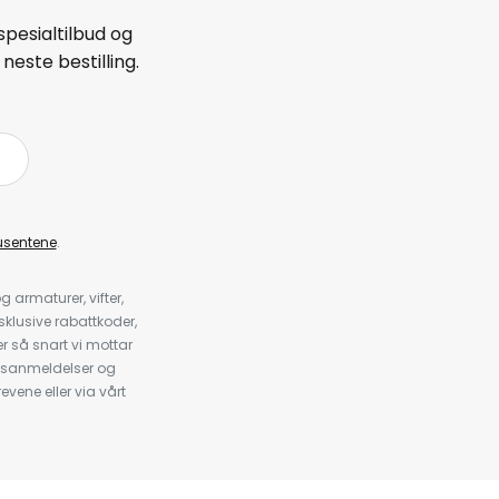
spesialtilbud og
neste bestilling.
å
usentene
.
armaturer, vifter,
klusive rabattkoder,
 så snart vi mottar
psanmeldelser og
evene eller via vårt
.