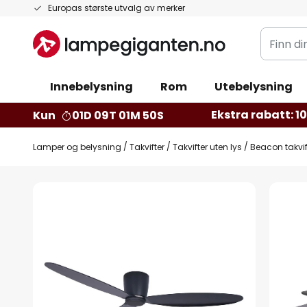
Hopp
Europas største utvalg av merker
til
Finn
innhold
din
belysnin
Innebelysning
Rom
Utebelysning
Ekstra rabatt: 10 
Kun
01D 09T 01M 49S
Lamper og belysning
Takvifter
Takvifter uten lys
Beacon takvif
Gå
til
slutten
av
bildegalleri