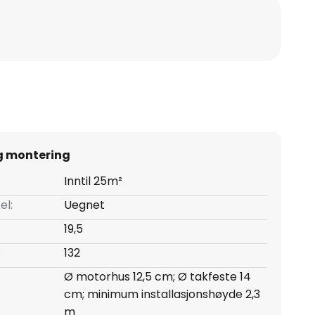
g montering
Inntil 25m²
el:
Uegnet
19,5
:
132
Ø motorhus 12,5 cm; Ø takfeste 14
cm; minimum installasjonshøyde 2,3
m