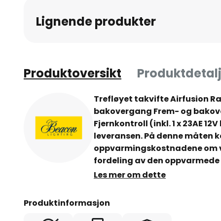
av
Lignende produkter
bildegalleri
Produktoversikt
Produktdetalj
Trefløyet takvifte Airfusion R
bakovergang Frem- og bakove
Fjernkontroll (inkl. 1 x 23AE 12V
leveransen. På denne måten k
oppvarmingskostnadene om v
fordeling av den oppvarmede 
Les mer om dette
Tekniske data
Produktinformasjon
- Utstyrt med svært stillegåen