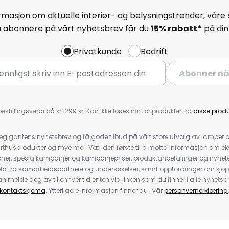
masjon om aktuelle interiør- og belysningstrender, våre 
å abonnere på vårt nyhetsbrev får du
15% rabatt*
på din 
Privatkunde
Bedrift
Abonner n
estillingsverdi på kr 1299 kr. Kan ikke løses inn for produkter fra
disse prod
igantens nyhetsbrev og få gode tilbud på vårt store utvalg av lamper og 
rthusprodukter og mye mer! Vær den første til å motta informasjon om eks
oner, spesialkampanjer og kampanjepriser, produktanbefalinger og nyheter
ld fra samarbeidspartnere og undersøkelser, samt oppfordringer om kjø
 melde deg av til enhver tid enten via linken som du finner i alle nyhetsbr
kontaktskjema
. Ytterligere informasjon finner du i vår
personvernerklæring