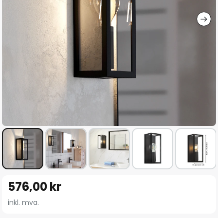
Gå
576,00 kr
til
begynnelsen
inkl. mva.
av