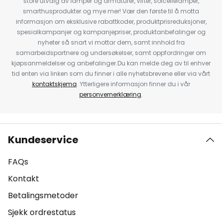
store utvalg av lamper og armaturer, vifter, solcellelamper,
smarthusprodukter og mye mer! Vær den første til å motta
informasjon om eksklusive rabattkoder, produktprisreduksjoner,
spesialkampanjer og kampanjepriser, produktanbefalinger og
nyheter så snart vi mottar dem, samt innhold fra
samarbeidspartnere og undersøkelser, samt oppfordringer om
kjøpsanmeldelser og anbefalinger.Du kan melde deg av til enhver
tid enten via linken som du finner i alle nyhetsbrevene eller via vårt
kontaktskjema
. Ytterligere informasjon finner du i vår
personvernerklæring
.
Kundeservice
FAQs
Kontakt
Betalingsmetoder
Sjekk ordrestatus