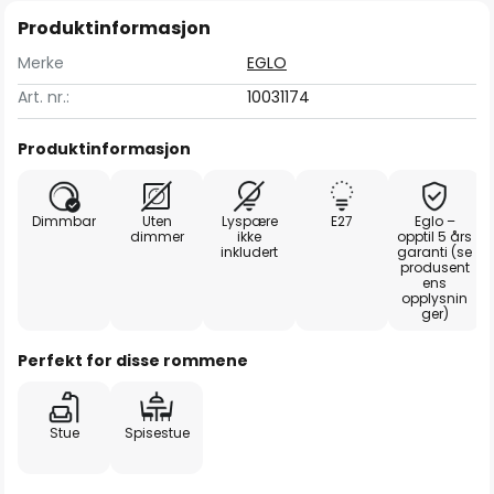
Produktinformasjon
Merke
EGLO
Art. nr.:
10031174
Produktinformasjon
Dimmbar
Uten
Lyspære
E27
Eglo –
dimmer
ikke
opptil 5 års
inkludert
garanti (se
produsent
ens
opplysnin
ger)
Perfekt for disse rommene
Stue
Spisestue