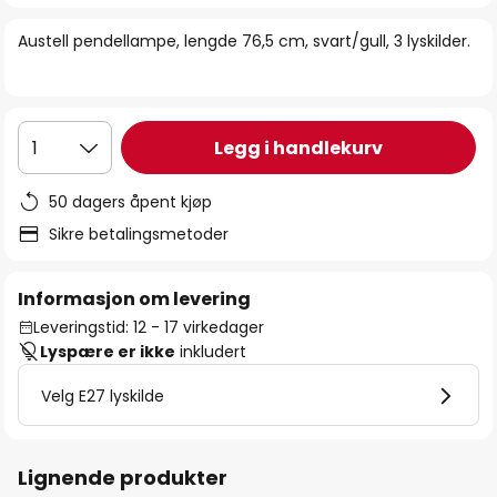
bildegalleri
Austell pendellampe, lengde 76,5 cm, svart/gull, 3 lyskilder.
Legg i handlekurv
1
50 dagers åpent kjøp
Sikre betalingsmetoder
Informasjon om levering
Leveringstid: 12 - 17 virkedager
Lyspære er ikke
inkludert
Velg E27 lyskilde
Lignende produkter