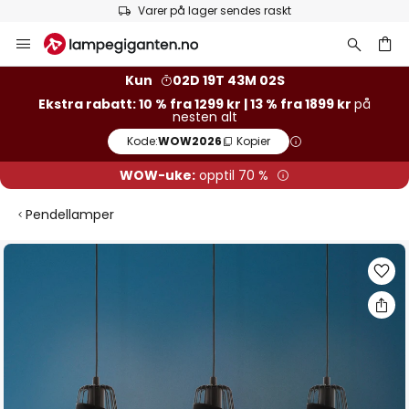
Varer på lager sendes raskt
Hopp
til
innhold
Kun
02D 19T 43M 02S
Ekstra rabatt: 10 % fra 1299 kr | 13 % fra 1899 kr
på
nesten alt
Kode:
WOW2026
Kopier
WOW-uke:
opptil 70 %
Pendellamper
Gå
til
slutten
av
bildegalleri