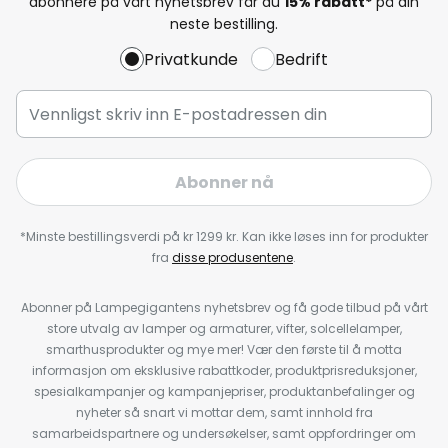
abonnere på vårt nyhetsbrev får du
15% rabatt*
på din
neste bestilling.
Privatkunde
Bedrift
Abonner nå
*Minste bestillingsverdi på kr 1299 kr. Kan ikke løses inn for produkter
fra
disse produsentene
.
Abonner på Lampegigantens nyhetsbrev og få gode tilbud på vårt
store utvalg av lamper og armaturer, vifter, solcellelamper,
smarthusprodukter og mye mer! Vær den første til å motta
informasjon om eksklusive rabattkoder, produktprisreduksjoner,
spesialkampanjer og kampanjepriser, produktanbefalinger og
nyheter så snart vi mottar dem, samt innhold fra
samarbeidspartnere og undersøkelser, samt oppfordringer om