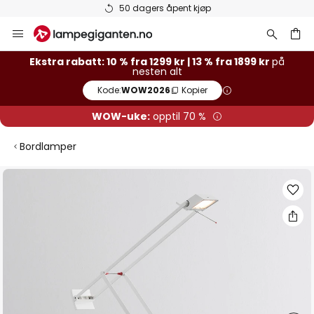
50 dagers åpent kjøp
Hopp
til
innhold
Ekstra rabatt: 10 % fra 1299 kr | 13 % fra 1899 kr
på
nesten alt
Kode:
WOW2026
Kopier
WOW-uke:
opptil 70 %
Bordlamper
Gå
til
slutten
av
bildegalleri