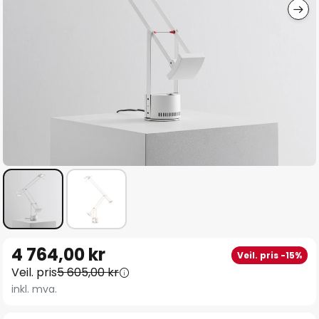
Gå
4 764,00 kr
Veil. pris -15%
til
Veil. pris
5 605,00 kr
begynnelsen
inkl. mva.
av
bildegalleri