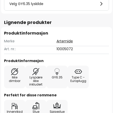
Velg GY6.35 lyskilde
Lignende produkter
Produktinformasjon
Merke
Artemide
Art. nr.:
10005072
Produktinformasjon
Ikke
Lyspære
GY6.35
Type C -
dimbar
ikke
Europlugg
inkludert
Perfekt for disse rommene
Innenriksd
Stue
Spisestue