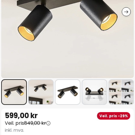
Gå
599,00 kr
Veil. pris -29%
til
Veil. pris
849,00 kr
begynnelsen
inkl. mva.
av