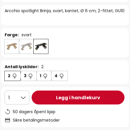
bildegalleri
Arcchio spotlight Brinja, svart, kantet, Ø 6 cm, 2-fittet, GU10
Farge:
svart
Antall lyskilder:
2
2
3
1
4
Legg i handlekurv
1
50 dagers åpent kjøp
Sikre betalingsmetoder