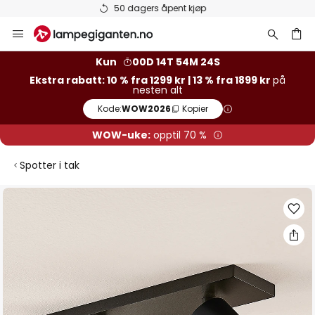
Varer på lager sendes raskt
Hopp
til
innhold
Kun
00D 14T 54M 24S
Ekstra rabatt: 10 % fra 1299 kr | 13 % fra 1899 kr
på
nesten alt
Kode:
WOW2026
Kopier
WOW-uke:
opptil 70 %
Spotter i tak
Gå
til
slutten
av
bildegalleri