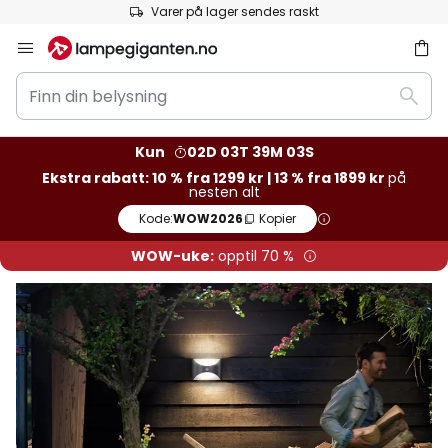
Europas største utvalg av merker
Hopp
til
Finn
innhold
Søk
din
belysning
Kun
02D 03T 39M 01S
Ekstra rabatt: 10 % fra 1299 kr | 13 % fra 1899 kr
på
nesten alt
Kode:
WOW2026
Kopier
WOW-uke:
opptil 70 %