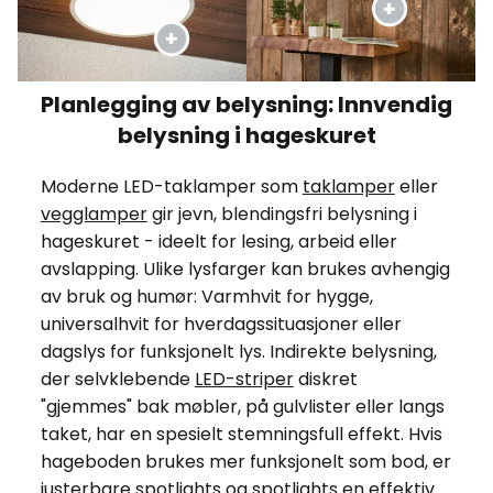
Planlegging av belysning: Innvendig
belysning i hageskuret
Moderne LED-taklamper som
taklamper
eller
vegglamper
gir jevn, blendingsfri belysning i
hageskuret - ideelt for lesing, arbeid eller
avslapping. Ulike lysfarger kan brukes avhengig
av bruk og humør: Varmhvit for hygge,
universalhvit for hverdagssituasjoner eller
dagslys for funksjonelt lys. Indirekte belysning,
der selvklebende
LED-striper
diskret
"gjemmes" bak møbler, på gulvlister eller langs
taket, har en spesielt stemningsfull effekt. Hvis
hageboden brukes mer funksjonelt som bod, er
justerbare
spotlights og spotlights
en effektiv