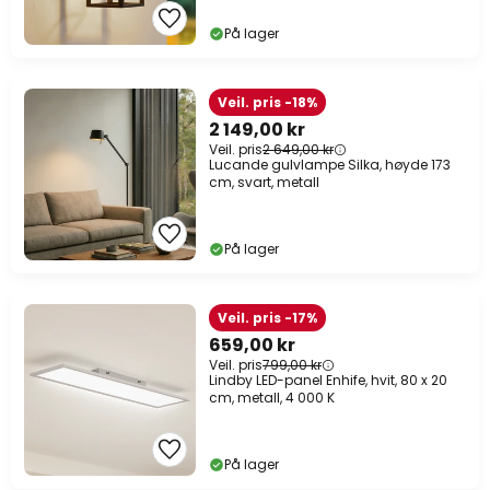
På lager
Veil. pris -18%
2 149,00 kr
Veil. pris
2 649,00 kr
Lucande gulvlampe Silka, høyde 173
cm, svart, metall
På lager
Veil. pris -17%
659,00 kr
Veil. pris
799,00 kr
Lindby LED-panel Enhife, hvit, 80 x 20
cm, metall, 4 000 K
På lager