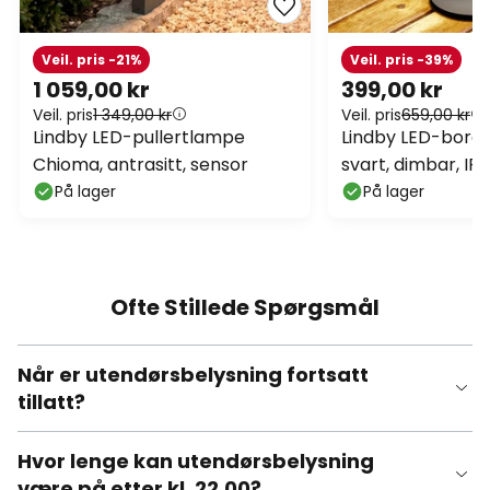
Veil. pris -21%
Veil. pris -39%
1 059,00 kr
399,00 kr
Veil. pris
1 349,00 kr
Veil. pris
659,00 kr
Lindby LED-pullertlampe
Lindby LED-bordl
Chioma, antrasitt, sensor
svart, dimbar, IP
På lager
På lager
Ofte Stillede Spørgsmål
Når er utendørsbelysning fortsatt
tillatt?
Hvor lenge kan utendørsbelysning
være på etter kl. 22.00?