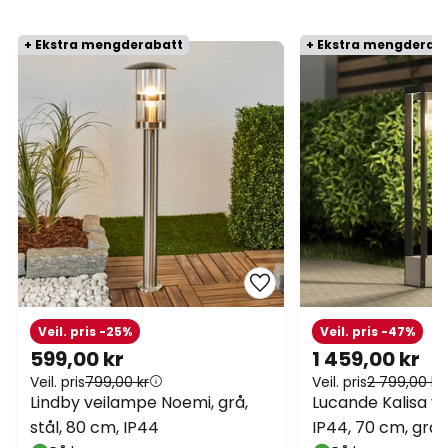
+ Ekstra mengderabatt
+ Ekstra mengderab
Veil. pris -25%
Veil. pris -47%
599,00 kr
1 459,00 kr
Veil. pris
799,00 kr
Veil. pris
2 799,00 kr
Lindby veilampe Noemi, grå,
Lucande Kalisa ve
stål, 80 cm, IP44
IP44, 70 cm, grå,