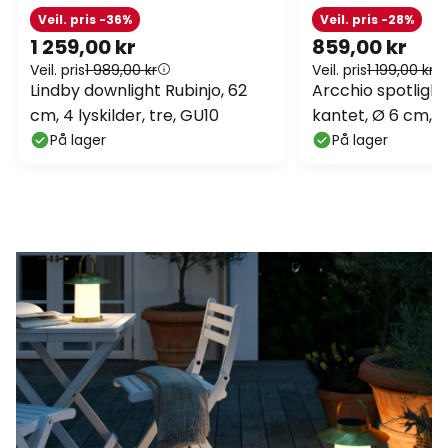
Veil. pris -36%
Veil. pris -28%
1 259,00 kr
859,00 kr
Veil. pris
1 989,00 kr
Veil. pris
1 199,00 kr
Lindby downlight Rubinjo, 62
Arcchio spotlight 
cm, 4 lyskilder, tre, GU10
kantet, Ø 6 cm, 3 
GU10
På lager
På lager