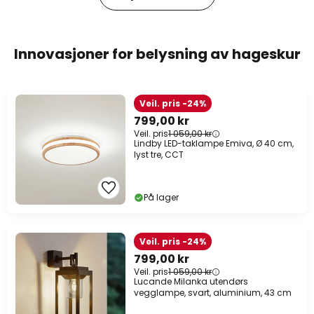
Innovasjoner for belysning av hageskur
Veil. pris -24%
799,00 kr
Veil. pris
1 059,00 kr
Lindby LED-taklampe Emiva, Ø 40 cm,
lyst tre, CCT
På lager
Veil. pris -24%
799,00 kr
Veil. pris
1 059,00 kr
Lucande Milanka utendørs
vegglampe, svart, aluminium, 43 cm