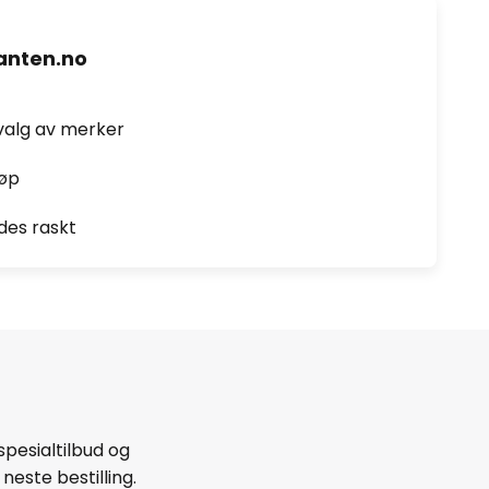
nten.no
valg av merker
jøp
des raskt
spesialtilbud og
neste bestilling.