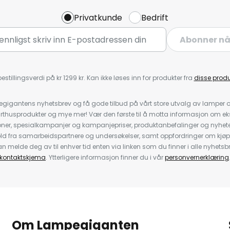
Privatkunde
Bedrift
Abonner n
estillingsverdi på kr 1299 kr. Kan ikke løses inn for produkter fra
disse prod
igantens nyhetsbrev og få gode tilbud på vårt store utvalg av lamper og 
rthusprodukter og mye mer! Vær den første til å motta informasjon om eks
oner, spesialkampanjer og kampanjepriser, produktanbefalinger og nyheter
ld fra samarbeidspartnere og undersøkelser, samt oppfordringer om kjø
 melde deg av til enhver tid enten via linken som du finner i alle nyhetsbr
kontaktskjema
. Ytterligere informasjon finner du i vår
personvernerklæring
Om Lampegiganten