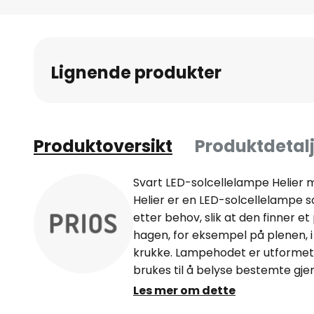
Gå
til
begynnelsen
av
Lignende produkter
bildegalleri
Produktoversikt
Produktdetalj
Svart LED-solcellelampe Helier m
Helier er en LED-solcellelampe 
etter behov, slik at den finner et
hagen, for eksempel på plenen, i
krukke. Lampehodet er utformet 
brukes til å belyse bestemte gjen
sti for å sikre god orientering et
Les mer om dette
snublefarer raskt kan oppdages. 