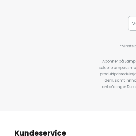
*Minste b
Abonner på Lampeg
solcellelamper, sma
produktprisreduksj
dem, samt innho
anbefalinger.Du kan
Kundeservice