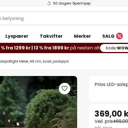
50 dagers åpent kjøp
g
Lyspærer
Takvifter
Merker
SALG
% fra 1299 kr | 13 % fra 1899 kr
på nesten alt
Kode:
WOW
olspotlight Helier, 49 cm, svart, jordspyd
Prios LED-solsp
369,00 
Veil. pris
469,00
inkl. mva.