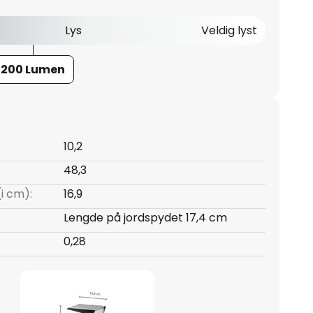
Lys
Veldig lyst
200 Lumen
10,2
48,3
(i cm):
16,9
Lengde på jordspydet 17,4 cm
0,28