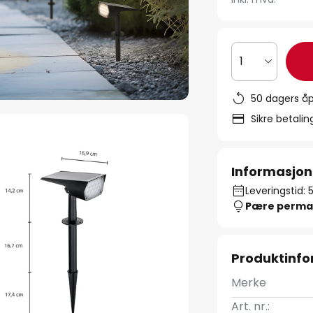
1
50 dagers åp
Sikre betali
Informasjon
Leveringstid: 
Pære perma
Produktinf
Merke
Art. nr.: