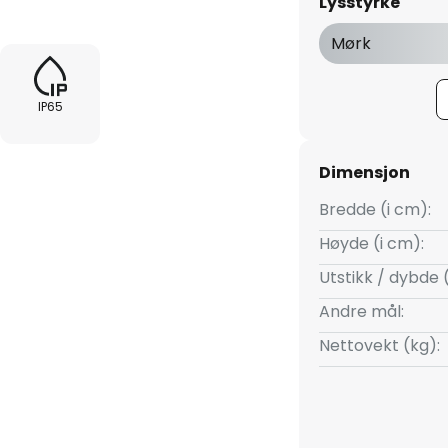
Lysstyrke
helt uavhengig av strømnettet,
Mørk
IP65
Dimensjon
Bredde (i cm):
Høyde (i cm):
Utstikk / dybde 
Andre mål:
Nettovekt (kg):