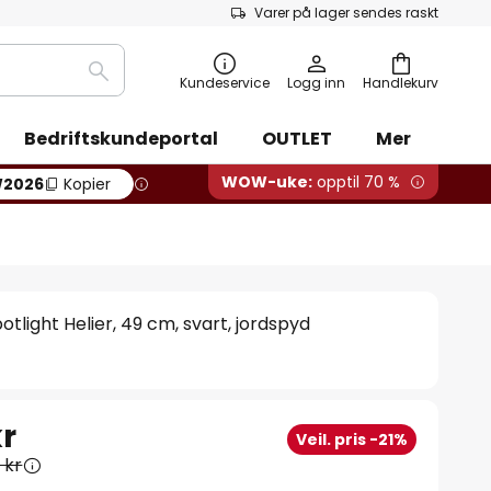
Varer på lager sendes raskt
Søk
Kundeservice
Logg inn
Handlekurv
Bedriftskundeportal
OUTLET
Mer
WOW-uke:
opptil 70 %
2026
Kopier
otlight Helier, 49 cm, svart, jordspyd
kr
Veil. pris -21%
 kr