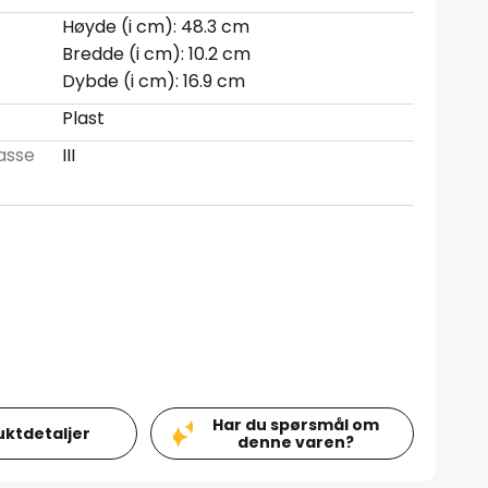
Høyde (i cm): 48.3 cm
Bredde (i cm): 10.2 cm
Dybde (i cm): 16.9 cm
Plast
asse
III
Har du spørsmål om
uktdetaljer
denne varen?