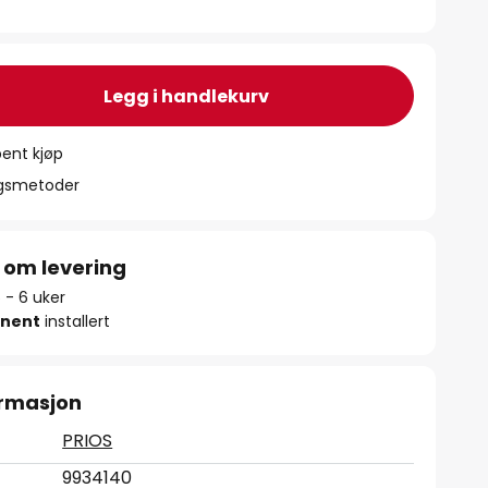
Legg i handlekurv
ent kjøp
ngsmetoder
 om levering
5 - 6 uker
nent
installert
ormasjon
PRIOS
9934140