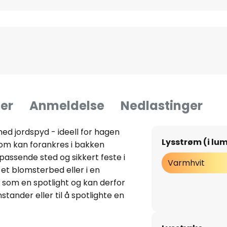
er
Anmeldelse
Nedlastinger
ed jordspyd - ideell for hagen
Lysstrøm (i lu
som kan forankres i bakken
 passende sted og sikkert feste i
Varmhvit
 et blomsterbed eller i en
som en spotlight og kan derfor
stander eller til å spotlighte en
ter mørkets frembrudd, slik at
Med et fulladet batteri lyser