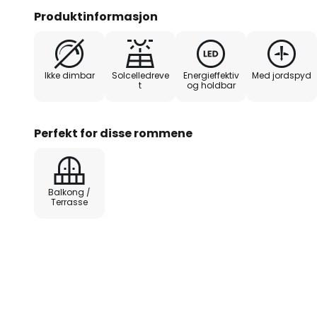
solcellelampen, som kan brukes 
Produktinformasjon
i opptil 16 timer.
Ikke dimbar
Solcelledreve
Energieffektiv
Med jordspyd
t
og holdbar
Perfekt for disse rommene
Balkong /
Terrasse