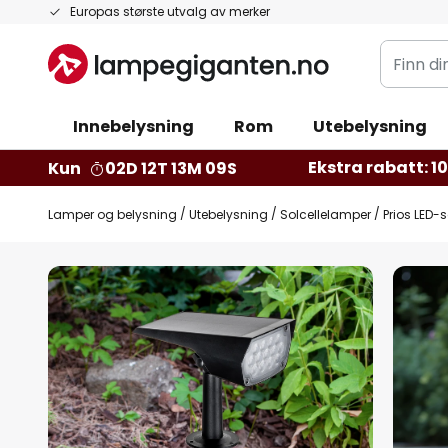
Hopp
Europas største utvalg av merker
til
Finn
innhold
din
belysnin
Innebelysning
Rom
Utebelysning
Ekstra rabatt: 10 
Kun
02D 12T 13M 08S
Lamper og belysning
Utebelysning
Solcellelamper
Prios LED-s
Gå
til
slutten
av
bildegalleri