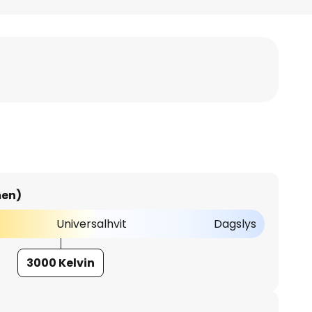
men)
Universalhvit
Dagslys
3000 Kelvin