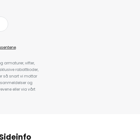
å
usentene
.
armaturer, vifter,
klusive rabattkoder,
 så snart vi mottar
psanmeldelser og
evene eller via vårt
.
Sideinfo