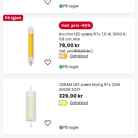
På lager
Få igjen
Veil. pris -50%
Arcchio LED-pære, R7s 7,5 W, 3000 K,
11,8 cm, klar
79,00 kr
Veil. pris
159,00 kr
Datablad
På lager
OSRAM LED-pære stang R7s 20W
3000K 300°
329,00 kr
Datablad
På lager