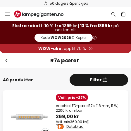
Varer på lager sendes raskt
Hopp
til
innhold
Ekstra rabatt: 10 % fra 1299 kr | 13 % fra 1899 kr
på
nesten alt
Kode:
WOW2026
Kopier
WOW-uke:
opptil 70 %
R7s pærer
40 produkter
Filter
Veil. pris -27%
Arcchio LED-pære R7s, 118 mm, 11 W,
2200 K, dimbar
269,00 kr
Veil. pris
369,00 kr
Datablad