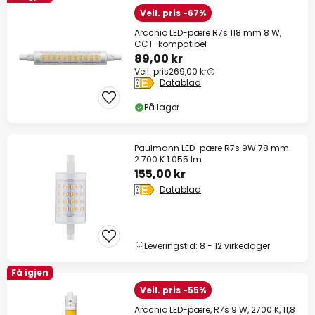
Veil. pris -67%
Arcchio LED-pære R7s 118 mm 8 W,
CCT-kompatibel
89,00 kr
Veil. pris
269,00 kr
Datablad
På lager
Paulmann LED-pære R7s 9W 78 mm
2 700 K 1 055 lm
155,00 kr
Datablad
Leveringstid: 8 - 12 virkedager
Få igjen
Veil. pris -55%
Arcchio LED-pære, R7s 9 W, 2700 K, 11,8