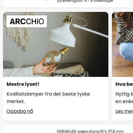
Leveringstid: 5 - 8 virkedager
Mestre lyset!
Hva be
Kvalitetslamper fra det beste tyske
Nyttig 
merket.
en enke
Oppdag nå
Les me
OSRAM LED-pære stang R7s 117,6 mm