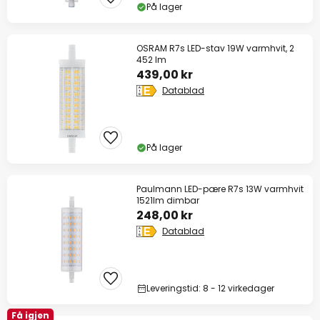
På lager
OSRAM R7s LED-stav 19W varmhvit, 2
452 lm
439,00 kr
Datablad
På lager
Paulmann LED-pære R7s 13W varmhvit
1521lm dimbar
248,00 kr
Datablad
Leveringstid: 8 - 12 virkedager
Få igjen