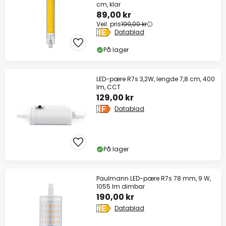
cm, klar
89,00 kr
Veil. pris
199,00 kr
Datablad
På lager
LED-pære R7s 3,2W, lengde 7,8 cm, 400
lm, CCT
129,00 kr
Datablad
På lager
Paulmann LED-pære R7s 78 mm, 9 W,
1055 lm dimbar
190,00 kr
Datablad