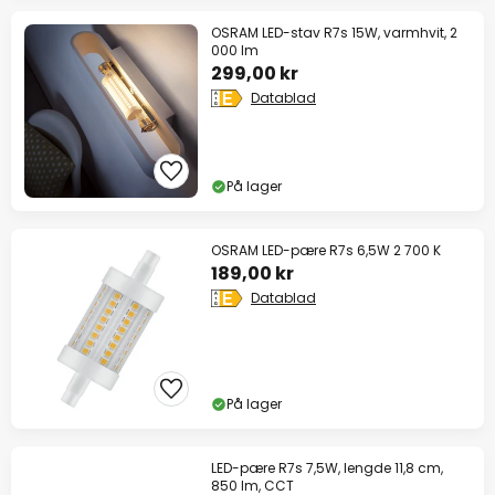
OSRAM LED-stav R7s 15W, varmhvit, 2
000 lm
299,00 kr
Datablad
På lager
OSRAM LED-pære R7s 6,5W 2 700 K
189,00 kr
Datablad
På lager
LED-pære R7s 7,5W, lengde 11,8 cm,
850 lm, CCT