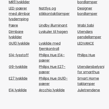
MR11 lyskilder
bordlamper
LED-pærer
Nattlys og
Designer
med dimbar
stikkontaktlamper
bordlamper
lysdemping
Pære
Lindby illuminant
Wabi Sabi
Dimbare
Lyskuler til hagen
Utendørs
lyskilder
pendellamper
GU10 lyskilde
Lyskilde med
LEDVANCE
fjernkontroll
S14-lysstoff
Philips Hue E14-
Philips Hue
pærer
G9-lyskilde
Philips Hue E27-
Utendørsbelysning
pærer
for smarthus
E27 lyskilde
Philips Hue GU10-
Smart Home
pærer
taklamper
E14 lyskilde
Arcchio lyskilde
Juletrendene