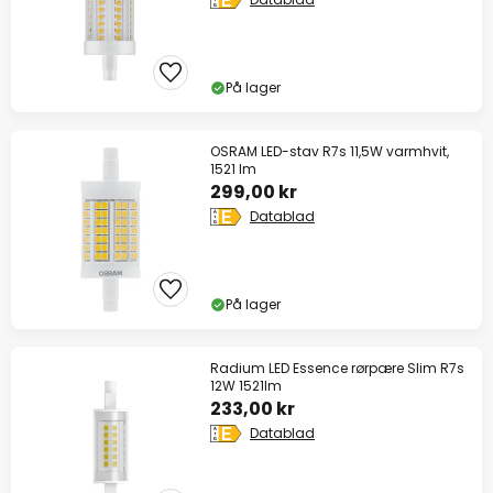
På lager
OSRAM LED-stav R7s 11,5W varmhvit,
1521 lm
299,00 kr
Datablad
På lager
Radium LED Essence rørpære Slim R7s
12W 1521lm
233,00 kr
Datablad