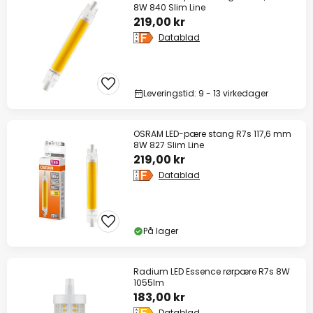
8W 840 Slim Line
219,00 kr
Datablad
Leveringstid: 9 - 13 virkedager
OSRAM LED-pære stang R7s 117,6 mm
8W 827 Slim Line
219,00 kr
Datablad
På lager
Radium LED Essence rørpære R7s 8W
1055lm
183,00 kr
Datablad