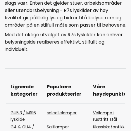
slags vær. Enten det gjelder stuer, arbeidsområder
eller utendørsbelysning - R7s lyskilder av høy
kvalitet gir pålitelig lys og bidrar til å belyse rom og
områder på en stilfull måte som passer til behovene.
Med det riktige utvalget av R7s lyskilder kan enhver
belysningside realiseres effektivt, stilfullt og
individuelt.
Lignende
Populære
Våre
kategorier
produktserier
høydepunkter
GU5.3 / MR16
solcellelamper
Veilampe i
lyskilde
rustfritt stål
G4 & GU4 /
Saltlamper
Klassiske/antikke