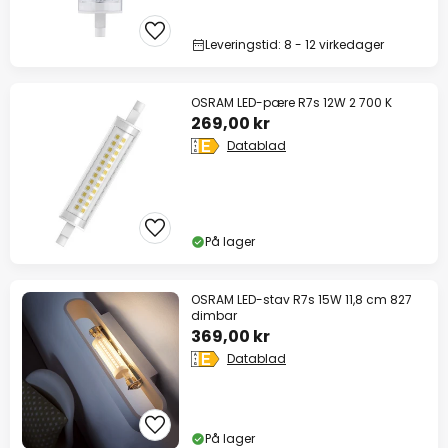
Leveringstid: 8 - 12 virkedager
OSRAM LED-pære R7s 12W 2 700 K
269,00 kr
Datablad
På lager
OSRAM LED-stav R7s 15W 11,8 cm 827
dimbar
369,00 kr
Datablad
På lager