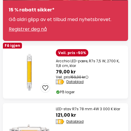
15 % rabatt sikker*
Gå aldri glipp av et tilbud med nyhetsbrevet.
Registrer deg nå
Få igjen
Veil. pris -50%
Arcchio LED-pære, R7s 7,5 W, 2700 K,
11,8 cm, klar
79,00 kr
Veil. pris
159,00 kr
Datablad
På lager
LED-stav R7s 78 mm 4W 3 000 K klar
121,00 kr
Datablad