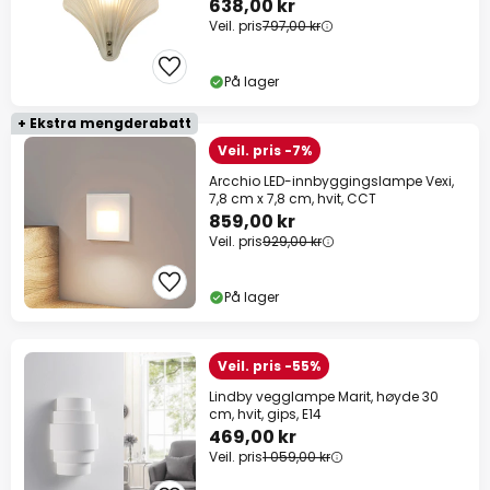
638,00 kr
Veil. pris
797,00 kr
På lager
+ Ekstra mengderabatt
Veil. pris -7%
Arcchio LED-innbyggingslampe Vexi,
7,8 cm x 7,8 cm, hvit, CCT
859,00 kr
Veil. pris
929,00 kr
På lager
Veil. pris -55%
Lindby vegglampe Marit, høyde 30
cm, hvit, gips, E14
469,00 kr
Veil. pris
1 059,00 kr