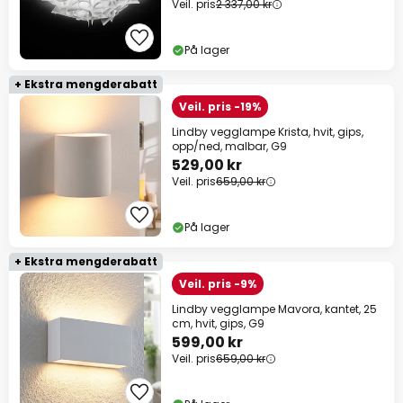
Veil. pris
2 337,00 kr
På lager
+ Ekstra mengderabatt
Veil. pris -19%
Lindby vegglampe Krista, hvit, gips,
opp/ned, malbar, G9
529,00 kr
Veil. pris
659,00 kr
På lager
+ Ekstra mengderabatt
Veil. pris -9%
Lindby vegglampe Mavora, kantet, 25
cm, hvit, gips, G9
599,00 kr
Veil. pris
659,00 kr