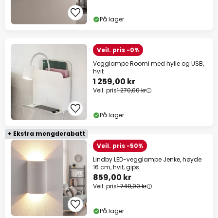
På lager
Veil. pris -0%
Vegglampe Roomi med hylle og USB,
hvit
1 259,00 kr
Veil. pris
1 270,00 kr
På lager
+ Ekstra mengderabatt
Veil. pris -50%
Lindby LED-vegglampe Jenke, høyde
16 cm, hvit, gips
859,00 kr
Veil. pris
1 749,00 kr
På lager