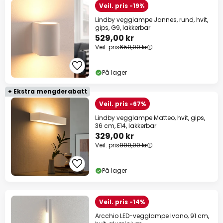
Veil. pris -19%
Lindby vegglampe Jannes, rund, hvit,
gips, G9, lakkerbar
529,00 kr
Veil. pris
659,00 kr
På lager
+ Ekstra mengderabatt
Veil. pris -67%
Lindby vegglampe Matteo, hvit, gips,
36 cm, E14, lakkerbar
329,00 kr
Veil. pris
999,00 kr
På lager
Veil. pris -14%
Arcchio LED-vegglampe Ivano, 91 cm,