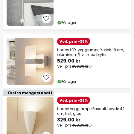
På lager
Veil. pris -38%
Lindby LED-vegglampe Yorick, 18 cm,
aluminium/hvit med bryter
529,00 kr
Veil. pris
859,00 kr
På lager
+ Ekstra mengderabatt
Veil. pris -29%
Lindby vegglampe Pascali, høyde 42
cm, hvit, gips
329,00 kr
Veil. pris
469,00 kr