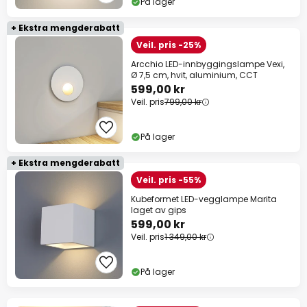
På lager
+ Ekstra mengderabatt
Veil. pris -25%
Arcchio LED-innbyggingslampe Vexi,
Ø 7,5 cm, hvit, aluminium, CCT
599,00 kr
Veil. pris
799,00 kr
På lager
+ Ekstra mengderabatt
Veil. pris -55%
Kubeformet LED-vegglampe Marita
laget av gips
599,00 kr
Veil. pris
1 349,00 kr
På lager