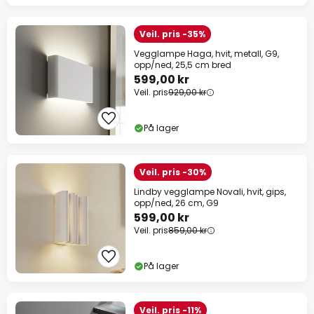
Veil. pris -35%
Vegglampe Haga, hvit, metall, G9,
opp/ned, 25,5 cm bred
599,00 kr
Veil. pris
929,00 kr
På lager
Veil. pris -30%
Lindby vegglampe Novali, hvit, gips,
opp/ned, 26 cm, G9
599,00 kr
Veil. pris
859,00 kr
På lager
Veil. pris -11%