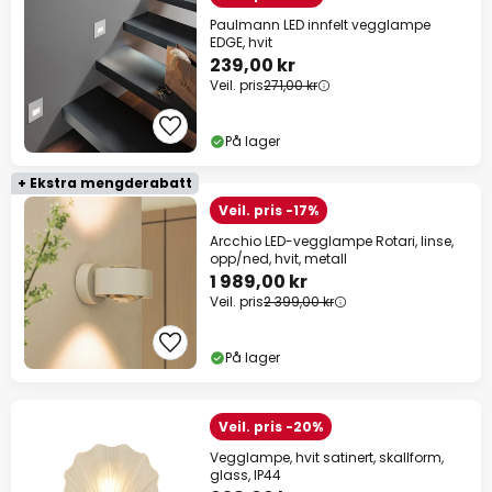
Paulmann LED innfelt vegglampe
EDGE, hvit
239,00 kr
Veil. pris
271,00 kr
På lager
+ Ekstra mengderabatt
Veil. pris -17%
Arcchio LED-vegglampe Rotari, linse,
opp/ned, hvit, metall
1 989,00 kr
Veil. pris
2 399,00 kr
På lager
Veil. pris -20%
Vegglampe, hvit satinert, skallform,
glass, IP44