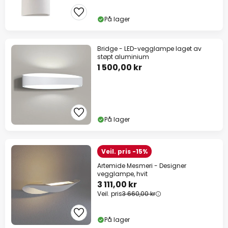
På lager
Bridge - LED-vegglampe laget av
støpt aluminium
1 500,00 kr
På lager
Veil. pris -15%
Artemide Mesmeri - Designer
vegglampe, hvit
3 111,00 kr
Veil. pris
3 660,00 kr
På lager