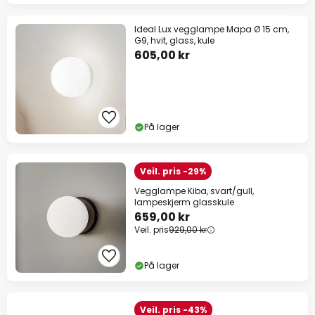
Ideal Lux vegglampe Mapa Ø 15 cm,
G9, hvit, glass, kule
605,00 kr
På lager
Veil. pris -29%
Vegglampe Kiba, svart/gull,
lampeskjerm glasskule
659,00 kr
Veil. pris
929,00 kr
På lager
Veil. pris -43%