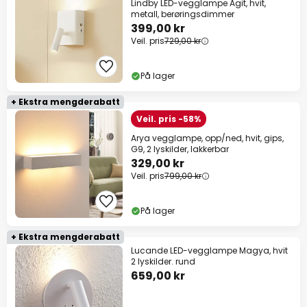
Lindby LED-vegglampe Agit, hvit,
metall, berøringsdimmer
399,00 kr
Veil. pris
729,00 kr
På lager
+ Ekstra mengderabatt
Veil. pris -58%
Arya vegglampe, opp/ned, hvit, gips,
G9, 2 lyskilder, lakkerbar
329,00 kr
Veil. pris
799,00 kr
På lager
+ Ekstra mengderabatt
Lucande LED-vegglampe Magya, hvit
2 lyskilder. rund
659,00 kr