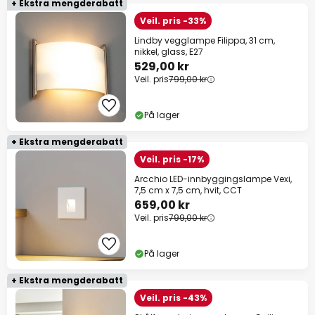
+ Ekstra mengderabatt
Veil. pris -33%
Lindby vegglampe Filippa, 31 cm,
nikkel, glass, E27
529,00 kr
Veil. pris
799,00 kr
På lager
+ Ekstra mengderabatt
Veil. pris -17%
Arcchio LED-innbyggingslampe Vexi,
7,5 cm x 7,5 cm, hvit, CCT
659,00 kr
Veil. pris
799,00 kr
På lager
+ Ekstra mengderabatt
Veil. pris -43%