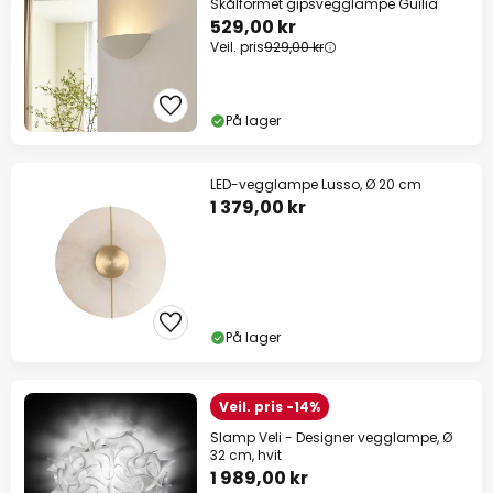
Skålformet gipsvegglampe Guilia
529,00 kr
Veil. pris
929,00 kr
På lager
LED-vegglampe Lusso, Ø 20 cm
1 379,00 kr
På lager
Veil. pris -14%
Slamp Veli - Designer vegglampe, Ø
32 cm, hvit
1 989,00 kr