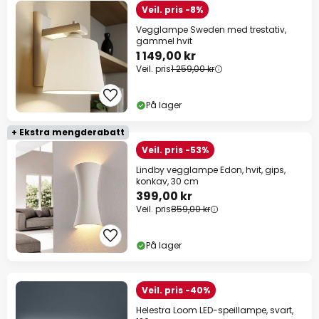
Veil. pris -8%
Vegglampe Sweden med trestativ,
gammel hvit
1 149,00 kr
Veil. pris
1 259,00 kr
På lager
+ Ekstra mengderabatt
Veil. pris -53%
Lindby vegglampe Edon, hvit, gips,
konkav, 30 cm
399,00 kr
Veil. pris
859,00 kr
På lager
Veil. pris -40%
Helestra Loom LED-speillampe, svart,