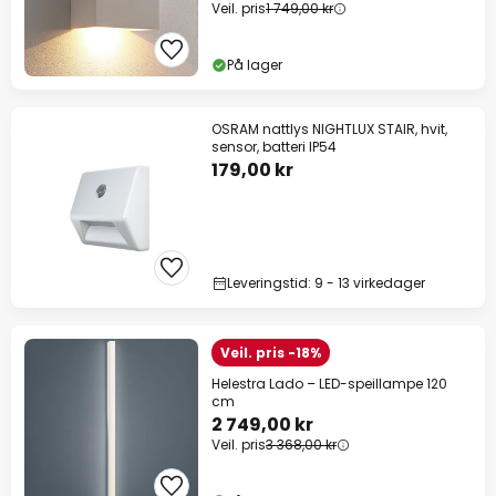
Veil. pris
1 749,00 kr
På lager
OSRAM nattlys NIGHTLUX STAIR, hvit,
sensor, batteri IP54
179,00 kr
Leveringstid: 9 - 13 virkedager
Veil. pris -18%
Helestra Lado – LED-speillampe 120
cm
2 749,00 kr
Veil. pris
3 368,00 kr