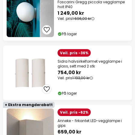
Foscarini Gregg piccola vegglampe
hvit IP40
1 249,00 kr
Veil. pris
1 696,00 kr
På lager
Veil. pris -36%
Sidra halvsirkelformet vegglampe i
glass, sett med 2 stk
754,00 kr
Veil. pris
1 193,00 kr
På lager
+ Ekstra mengderabatt
Veil. pris -62%
Anneke - firkantet LED-vegglampe i
gips
659,00 kr