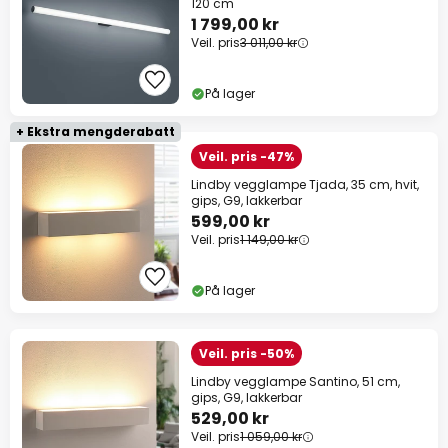
120 cm
1 799,00 kr
Veil. pris
3 011,00 kr
På lager
+ Ekstra mengderabatt
Veil. pris -47%
Lindby vegglampe Tjada, 35 cm, hvit,
gips, G9, lakkerbar
599,00 kr
Veil. pris
1 149,00 kr
På lager
Veil. pris -50%
Lindby vegglampe Santino, 51 cm,
gips, G9, lakkerbar
529,00 kr
Veil. pris
1 059,00 kr