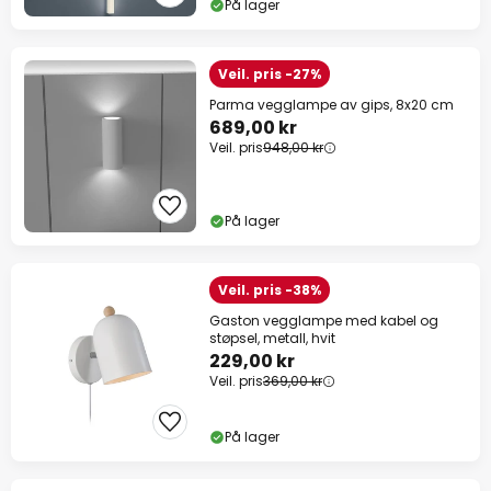
På lager
Veil. pris -27%
Parma vegglampe av gips, 8x20 cm
689,00 kr
Veil. pris
948,00 kr
På lager
Veil. pris -38%
Gaston vegglampe med kabel og
støpsel, metall, hvit
229,00 kr
Veil. pris
369,00 kr
På lager