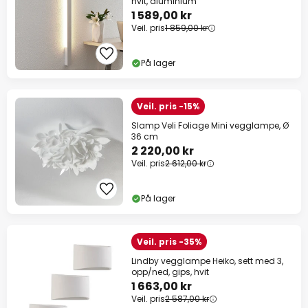
hvit, aluminium
1 589,00 kr
Veil. pris
1 859,00 kr
På lager
Veil. pris -15%
Slamp Veli Foliage Mini vegglampe, Ø
36 cm
2 220,00 kr
Veil. pris
2 612,00 kr
På lager
Veil. pris -35%
Lindby vegglampe Heiko, sett med 3,
opp/ned, gips, hvit
1 663,00 kr
Veil. pris
2 587,00 kr