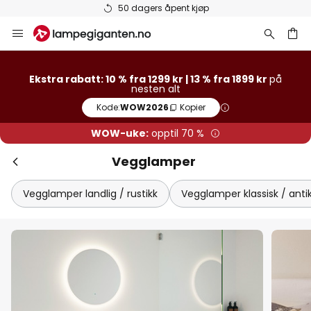
Varer på lager sendes raskt
Hopp
til
innhold
Ekstra rabatt: 10 % fra 1299 kr | 13 % fra 1899 kr
på
nesten alt
Kode:
WOW2026
Kopier
WOW-uke:
opptil 70 %
Vegglamper
Vegglamper landlig / rustikk
Vegglamper klassisk / anti
Luk
Ekstra rabatt
13 % rabatt
fra 1899 kr