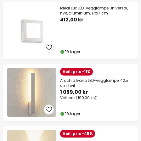
Ideal Lux LED-vegglampe Universal,
hvit, aluminium, 17x17 cm
412,00 kr
På lager
Veil. pris -11%
Arcchio Ivano LED-vegglampe, 42,5
cm, hvit
1 059,00 kr
Veil. pris
1 199,00 kr
På lager
Veil. pris -45%