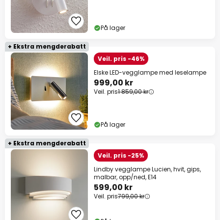
På lager
+ Ekstra mengderabatt
Veil. pris -46%
Elske LED-vegglampe med leselampe
999,00 kr
Veil. pris
1 859,00 kr
På lager
+ Ekstra mengderabatt
Veil. pris -25%
Lindby vegglampe Lucien, hvit, gips,
malbar, opp/ned, E14
599,00 kr
Veil. pris
799,00 kr