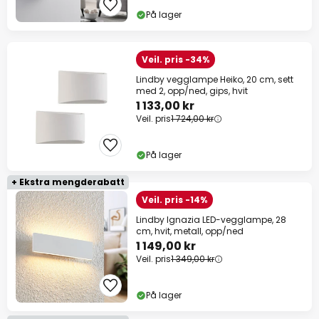
På lager
Veil. pris -34%
Lindby vegglampe Heiko, 20 cm, sett
med 2, opp/ned, gips, hvit
1 133,00 kr
Veil. pris
1 724,00 kr
På lager
+ Ekstra mengderabatt
Veil. pris -14%
Lindby Ignazia LED-vegglampe, 28
cm, hvit, metall, opp/ned
1 149,00 kr
Veil. pris
1 349,00 kr
På lager