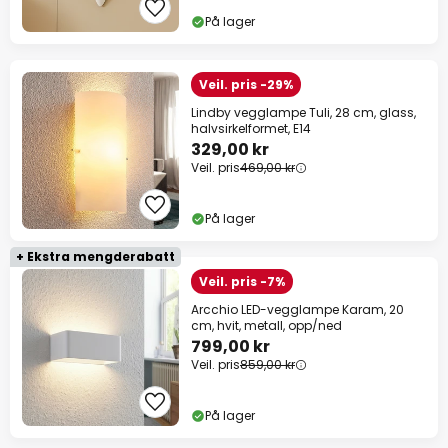
På lager
Veil. pris -29%
Lindby vegglampe Tuli, 28 cm, glass,
halvsirkelformet, E14
329,00 kr
Veil. pris
469,00 kr
På lager
+ Ekstra mengderabatt
Veil. pris -7%
Arcchio LED-vegglampe Karam, 20
cm, hvit, metall, opp/ned
799,00 kr
Veil. pris
859,00 kr
På lager