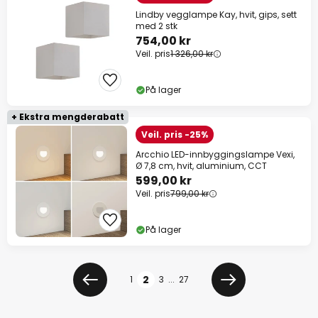
Lindby vegglampe Kay, hvit, gips, sett
med 2 stk
754,00 kr
Veil. pris
1 326,00 kr
På lager
+ Ekstra mengderabatt
Veil. pris -25%
Arcchio LED-innbyggingslampe Vexi,
Ø 7,8 cm, hvit, aluminium, CCT
599,00 kr
Veil. pris
799,00 kr
På lager
Side
2
1
3
...
27
Forrige
Neste