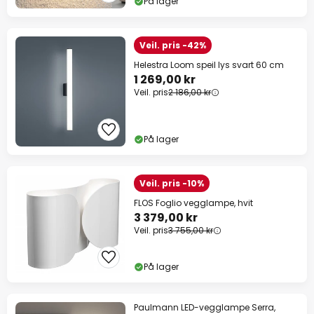
På lager
Veil. pris -42%
Helestra Loom speil lys svart 60 cm
1 269,00 kr
Veil. pris
2 186,00 kr
På lager
Veil. pris -10%
FLOS Foglio vegglampe, hvit
3 379,00 kr
Veil. pris
3 755,00 kr
På lager
Paulmann LED-vegglampe Serra,