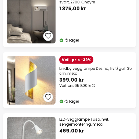
svart, 2700 K, høyre
1 375,00 kr
På lager
Veil. pris -39%
Lindby vegglampe Desirio, hvit/gull, 35
cm, metall
399,00 kr
Veil. pris
659,00 kr
På lager
LED-vegglampe Tuso, hvit,
sengemontering, metall
469,00 kr