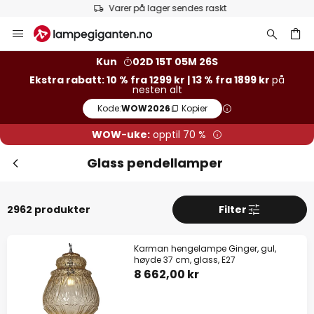
Varer på lager sendes raskt
Hopp
Luk
Ekstra rabatt
til
innhold
13 % rabatt
fra 1899 kr
Kun
02D 15T 05M 25S
Ekstra rabatt: 10 % fra 1299 kr | 13 % fra 1899 kr
på
nesten alt
10 % rabatt
fra 1299 kr
Kode:
WOW2026
Kopier
på nesten alt*
WOW-uke:
opptil 70 %
Kode:
WOW2026
Kopier
Glass pendellamper
Spar nå
2962 produkter
Filter
*Unntatte produsenter
Karman hengelampe Ginger, gul,
høyde 37 cm, glass, E27
8 662,00 kr