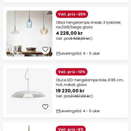
Veil. pris -25%
Olbia hengelampe, lineær, 3 lyskilder,
rav/blå/beige, glass
4 228,00 kr
Veil. pris
5 638,00 kr
Leveringstid: 4 - 5 uker
Veil. pris -10%
Oluce LED-hengelampe Iride, Ø 85 cm,
hvit, metall, glass
19 230,00 kr
Veil. pris
21 367,00 kr
Leveringstid: 4 - 5 uker
Veil. pris -5%