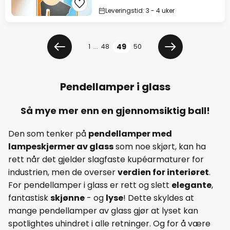
Leveringstid: 3 - 4 uker
Side
Side
49
1
...
48
50
Forrige
Neste
Pendellamper i glass
Så mye mer enn en gjennomsiktig ball!
Den som tenker på
pendellamper med
lampeskjermer av glass
som noe skjørt, kan ha
rett når det gjelder slagfaste kupéarmaturer for
industrien, men de overser
verdien for interiøret
.
For pendellamper i glass er rett og slett
elegante
,
fantastisk
skjønne
- og
lyse
! Dette skyldes at
mange pendellamper av glass gjør at lyset kan
spotlightes uhindret i alle retninger. Og for å være