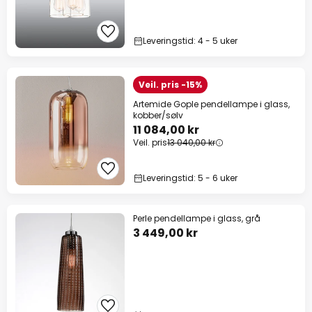
Leveringstid: 4 - 5 uker
Veil. pris -15%
Artemide Gople pendellampe i glass,
kobber/sølv
11 084,00 kr
Veil. pris
13 040,00 kr
Leveringstid: 5 - 6 uker
Perle pendellampe i glass, grå
3 449,00 kr