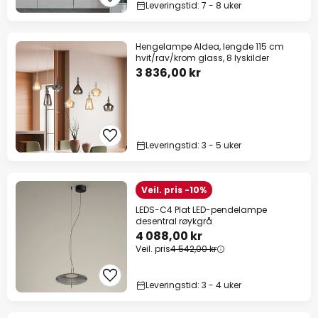
Leveringstid: 7 - 8 uker
Hengelampe Aldea, lengde 115 cm
hvit/rav/krom glass, 8 lyskilder
3 836,00 kr
Leveringstid: 3 - 5 uker
Veil. pris -10%
LEDS-C4 Plat LED-pendelampe
desentral røykgrå
4 088,00 kr
Veil. pris
4 542,00 kr
Leveringstid: 3 - 4 uker