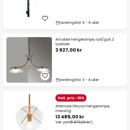
Leveringstid: 5 - 6 uker
Amabile hengelampe, rust/gull, 2
lyskilder
3 927,00 kr
Leveringstid: 3 - 4 uker
Veil. pris -15%
Artemide Vitruvio hengelampe,
messing
13 489,00 kr
Veil. pris
15 870,00 kr