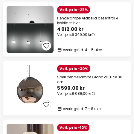
Veil. pris -25%
Hengelampe Arabella desentral 4
lyskilder, hvit
4 012,00 kr
Veil. pris
5 349,00 kr
Leveringstid: 4 - 5 uker
Veil. pris -30%
Speil pendellampe Globo di Luce 30
cm
5 599,00 kr
Veil. pris
8 088,00 kr
Leveringstid: 7 - 8 uker
Veil. pris -10%