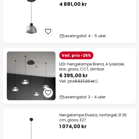
4 881,00 kr
Leveringstid: 4 - 5 uker
Veil. pris -25%
LED-hengelampe Brena, 4 lyskilder,
klar, glass, CCT, dimbar
6 395,00 kr
Veil. pris
8 527,00 kr
Leveringstid: 3 - 4 uker
Hengelampe Elvezia, ravfarget, Ø 26
cm, glass, E27
1 074,00 kr