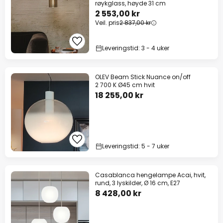
røykglass, høyde 31 cm
2 553,00 kr
Veil. pris
2 837,00 kr
Leveringstid: 3 - 4 uker
OLEV Beam Stick Nuance on/off
2 700 K Ø45 cm hvit
18 255,00 kr
Leveringstid: 5 - 7 uker
Casablanca hengelampe Acai, hvit,
rund, 3 lyskilder, Ø 16 cm, E27
8 428,00 kr