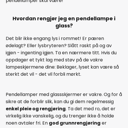
pendellamper skal være!
Hvordan rengjør jeg en pendellampe i
glass?
Det blir ikke engang lys i rommet! Er pæren
ødelagt? Eller lysbryteren? Slått raskt på og av
igjen - ingenting igjen. Ta en nærmere titt. Hvis du
oppdager et tykt lag med støv på de vakre
lampeskjermene dine: Beklager, lyset kan være så
sterkt det vil - det vil forbli mørkt.
Pendellamper med glassskjermer er vakre. Og for å
sikre at de forblir slik, kan du gi dem regelmessig
enkel pleie og rengjøring
. Ta det med ro, det er
virkelig ikke vanskelig, og du trenger ikke å holde
noen avtaler fri. En
god grunnrengjøring
er