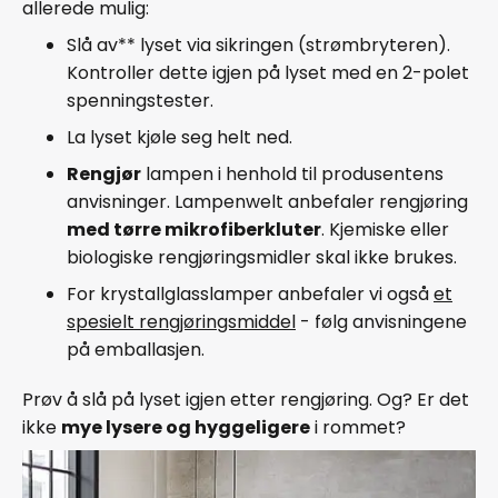
allerede mulig:
Slå av** lyset via sikringen (strømbryteren).
Kontroller dette igjen på lyset med en 2-polet
spenningstester.
La lyset kjøle seg helt ned.
Rengjør
lampen i henhold til produsentens
anvisninger. Lampenwelt anbefaler rengjøring
med tørre mikrofiberkluter
. Kjemiske eller
biologiske rengjøringsmidler skal ikke brukes.
For krystallglasslamper anbefaler vi også
et
spesielt rengjøringsmiddel
- følg anvisningene
på emballasjen.
Prøv å slå på lyset igjen etter rengjøring. Og? Er det
ikke
mye lysere og hyggeligere
i rommet?