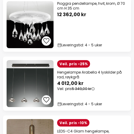
Pioggia pendellampe, hvit, krom, Ø 70
cm H 35 cm
12 362,00 kr
Leveringstid: 4 - 5 uker
Veil. pris -25%
Hengelampe Arabella 4 lyskilder på
rad, røykgrå
4 012,00 kr
Veil. pris
5 349,00 kr
Leveringstid: 4 - 5 uker
Veil. pris -10%
LEDS-C4 Glam hengelampe,