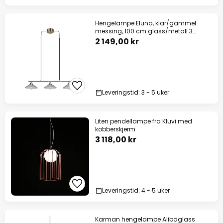
Hengelampe Eluna, klar/gammel
messing, 100 cm glass/metall 3
lyskilder.
2 149,00 kr
Leveringstid: 3 - 5 uker
Liten pendellampe fra Kluvi med
kobberskjerm
3 118,00 kr
Leveringstid: 4 - 5 uker
Karman hengelampe Alibaglass