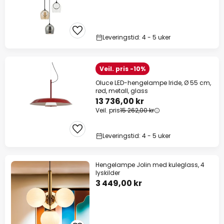
Leveringstid: 4 - 5 uker
Veil. pris -10%
Oluce LED-hengelampe Iride, Ø 55 cm,
rød, metall, glass
13 736,00 kr
Veil. pris
15 262,00 kr
Leveringstid: 4 - 5 uker
Hengelampe Jolin med kuleglass, 4
lyskilder
3 449,00 kr