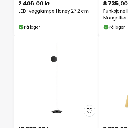
2 406,00 kr
8 735,00
LED-vegglampe Honey 27,2 cm
Funksjonel
Mongolfier
På lager
På lager
10 587,00 kr
9 762,00