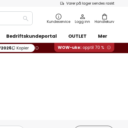
Varer på lager sendes raskt
Søk
Kundeservice
Logg inn
Handlekurv
Bedriftskundeportal
OUTLET
Mer
WOW-uke:
opptil 70 %
2026
Kopier