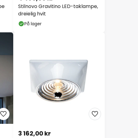
pe
Stilnovo Gravitino LED-taklampe,
dreielig hvit
På lager
3 162,00 kr
Stilnovo Goletta taklampe, blank