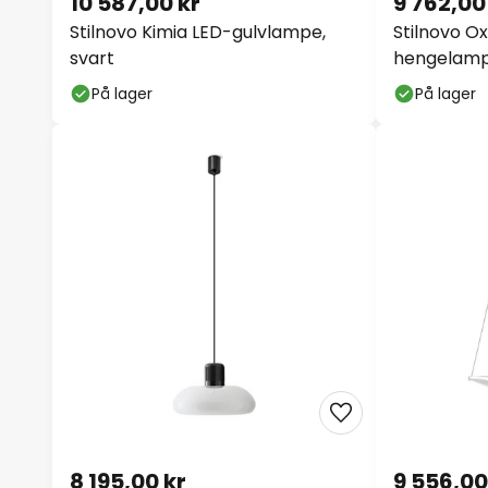
Stilnovo Kimia LED-gulvlampe,
Stilnovo O
svart
hengelampe
På lager
På lager
8 195,00 kr
9 556,00