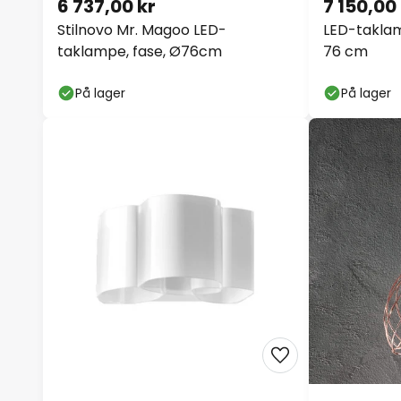
6 737,00 kr
7 150,00 
Stilnovo Mr. Magoo LED-
LED-taklam
taklampe, fase, Ø76cm
76 cm
På lager
På lager