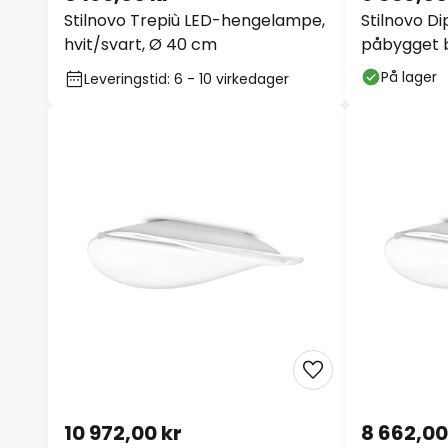
Stilnovo Trepiù LED-hengelampe,
Stilnovo D
hvit/svart, Ø 40 cm
påbygget b
På lager
Leveringstid: 6 - 10 virkedager
10 972,00 kr
8 662,00
Stilnovo Diphy LED-taklampe,
Stilnovo D