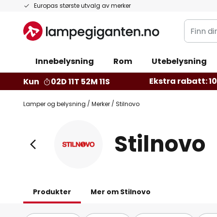
Hopp
Europas største utvalg av merker
til
Finn
innhold
din
belysnin
Innebelysning
Rom
Utebelysning
Ekstra rabatt: 10 
Kun
02D 11T 52M 10S
Lamper og belysning
Merker
Stilnovo
Stilnovo
Produkter
Mer om Stilnovo