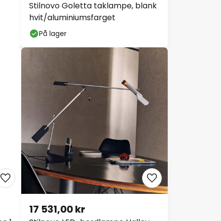
hvit/aluminiumsfarget
På lager
17 531,00 kr
e 1
Stilnovo LED-bordlampe Halley,