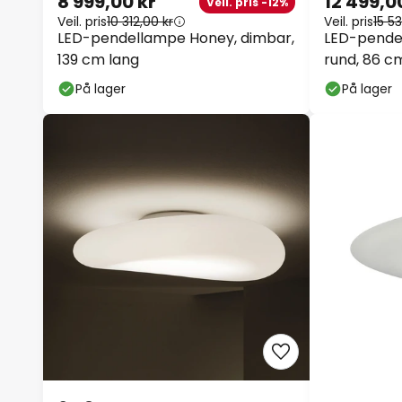
Veil. pris
10 312,00 kr
Veil. pris
15 53
LED-pendellampe Honey,
LED-pende
dimbar, 139 cm lang
dimbar, ru
På lager
På lager