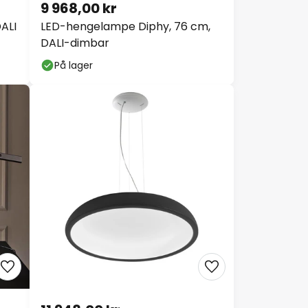
9 968,00 kr
ALI
LED-hengelampe Diphy, 76 cm,
DALI-dimbar
På lager
Lukk
tt
9 kr
9 kr
11 948,00 kr