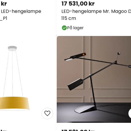
 kr
17 531,00 kr
l LED-hengelampe
LED-hengelampe Mr. Magoo D
_P1
115 cm
På lager
Ekstra raba
13 % rabatt
fra 189
10 % rabatt
fra 129
 kr
17 531,00 kr