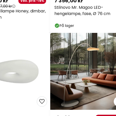
7,00 kr
Stilnovo Mr. Magoo LED-
llampe Honey,
hengelampe, fase, Ø 76 cm
nd, 86 cm
På lager