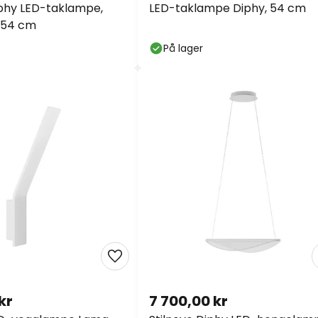
 54 cm
På lager
kr
7 700,00 kr
ED-vegglampe Lama,
Stilnovo Diphy LED-hengelamp