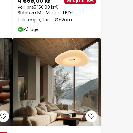
Veil. pris
5 156,00 kr
Stilnovo Mr. Magoo LED-
taklampe, fase, Ø52cm
På lager