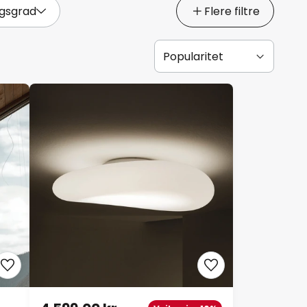
ngsgrad
Flere filtre
4 599,00 kr
Veil. pris -10%