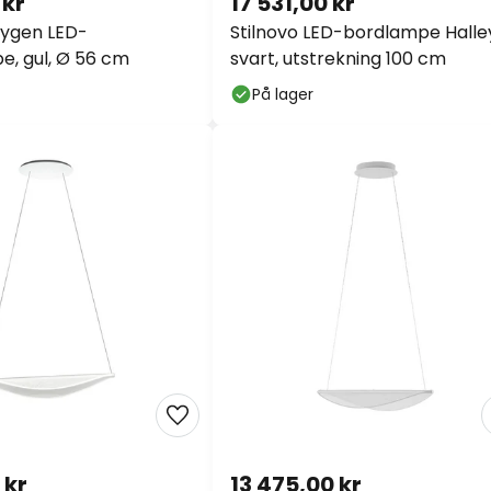
xygen LED-
Stilnovo LED-bordlampe Halley
på nesten alt*
, gul, Ø 56 cm
svart, utstrekning 100 cm
Kode:
WOW2026
Kopi
På lager
Spar nå
*Unntatte produsenter
 kr
13 475,00 kr