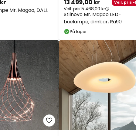
kr
13 499,00 kr
Veil. pris -1
Veil. pris
15 468,00 kr
pe Mr. Magoo, DALI,
Stilnovo Mr. Magoo LED-
buelampe, dimbar, Ra90
På lager