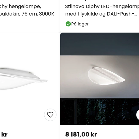
iphy hengelampe,
Stilnovo Diphy LED-hengelam
aldakin, 76 cm, 3000K
med 1 lyskilde og DALI-Push-
kontrol 96 cm
På lager
 kr
8 181,00 kr
iphy LED-taklampe,
LED-taklampe Diphy, 54 cm