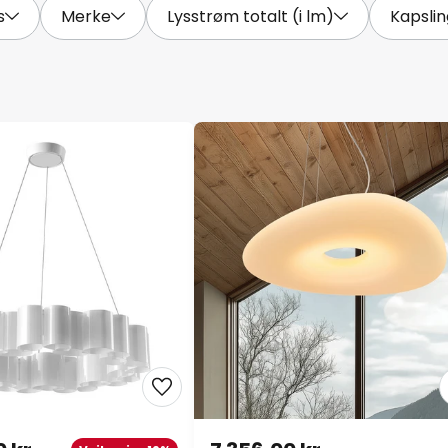
s
Merke
Lysstrøm totalt (i lm)
Kapsli
 kr
7 356,00 kr
Veil. pris -19%