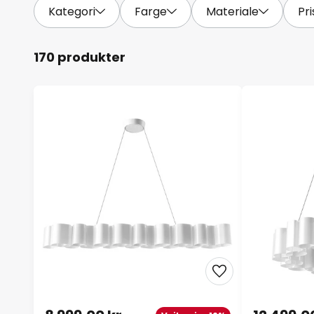
Kategori
Farge
Materiale
Pri
170 produkter
8 999,00 kr
12 499,00
Veil. pris -12%