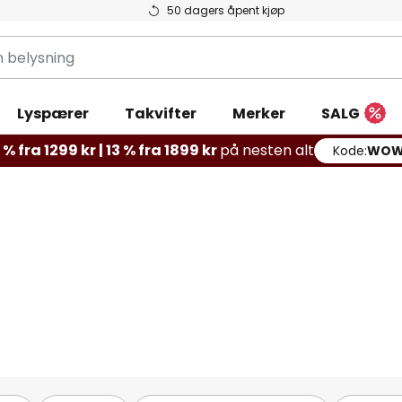
50 dagers åpent kjøp
g
Lyspærer
Takvifter
Merker
SALG
% fra 1299 kr | 13 % fra 1899 kr
på nesten alt
Kode:
WOW