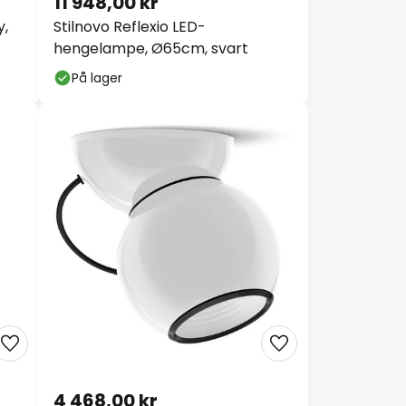
,
Stilnovo Reflexio LED-
hengelampe, Ø65cm, svart
er
På lager
4 468,00 kr