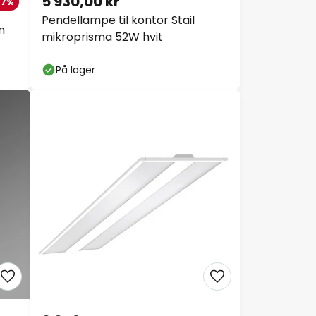
5 930,00 kr
47%
Pendellampe til kontor Stail
m
mikroprisma 52W hvit
På lager