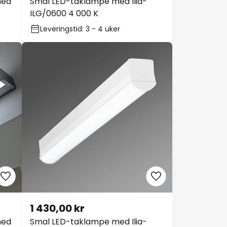
med
Smal LED-taklampe med Ilia-
ILG/0600 4 000 K
Leveringstid: 3 - 4 uker
1 430,00 kr
med
Smal LED-taklampe med Ilia-