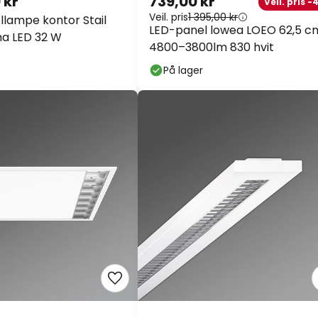
 kr
739,00 kr
Veil. pris -
Veil. pris
1 395,00 kr
lampe kontor Stail
LED-panel lowea LOEO 62,5 c
a LED 32 W
4800–3800lm 830 hvit
På lager