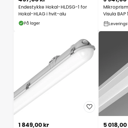
Endestykke Hokal-HLDSG-1 for
Mikroprism
Hokal-HLAG i hvit-alu
Visula BAP 
På lager
Leveringst
1 849,00 kr
5 018,00