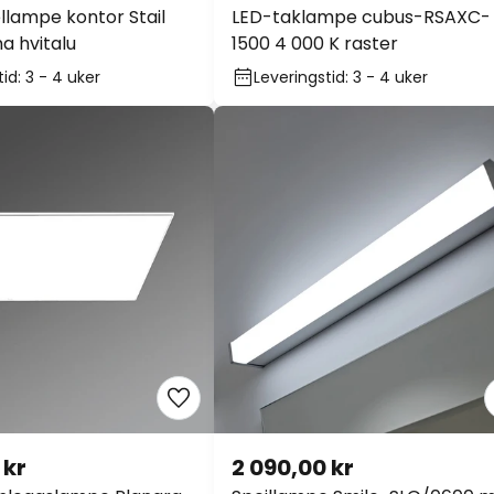
lampe kontor Stail
LED-taklampe cubus-RSAXC-
a hvitalu
1500 4 000 K raster
id: 3 - 4 uker
Leveringstid: 3 - 4 uker
 kr
2 090,00 kr