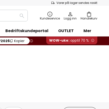
Varer på lager sendes raskt
Søk
Kundeservice
Logg inn
Handlekurv
Bedriftskundeportal
OUTLET
Mer
WOW-uke:
opptil 70 %
2026
Kopier