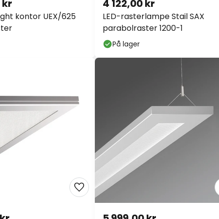
 kr
4 122,00 kr
ght kontor UEX/625
LED-rasterlampe Stail SAX
ter
parabolraster 1200-1
På lager
 kr
5 999,00 kr