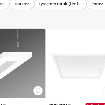
s
Merke
Lysstrøm totalt (i lm)
Rom