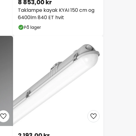
8 853,00 kr
Taklampe kayak KYAI 150 cm og
6400lm 840 ET hvit
På lager
2 193,00 kr