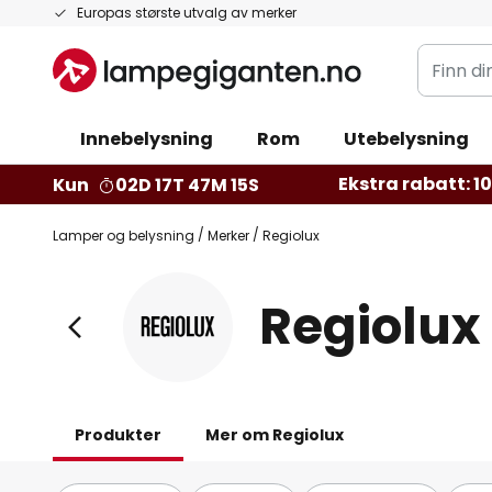
Hopp
Europas største utvalg av merker
til
Finn
innhold
din
belysnin
Innebelysning
Rom
Utebelysning
Ekstra rabatt: 10 
Kun
02D 17T 47M 14S
Lamper og belysning
Merker
Regiolux
Regiolux
Produkter
Mer om Regiolux