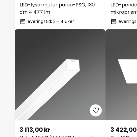
LED-lysarmatur parsa-PSO, 130
LED-pendel
cm 4 477 lm
mikroprism
Leveringstid: 3 - 4 uker
Leveringst
3 113,00 kr
3 422,00