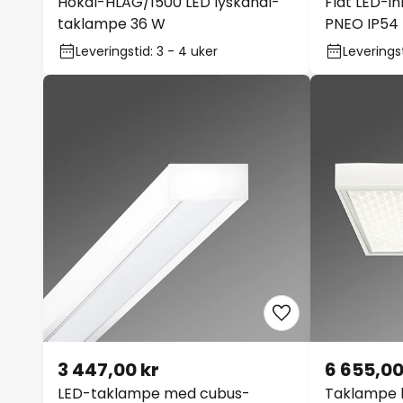
Hokal-HLAG/1500 LED lyskanal-
Flat LED-i
taklampe 36 W
PNEO IP54
Leveringstid: 3 - 4 uker
Leveringst
3 447,00 kr
6 655,00
LED-taklampe med cubus-
Taklampe k