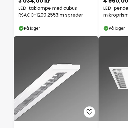
3 034,00 kr
4 950,00
LED-taklampe med cubus-
LED-pendel
RSAGC-1200 2553lm spreder
mikroprism
På lager
På lager