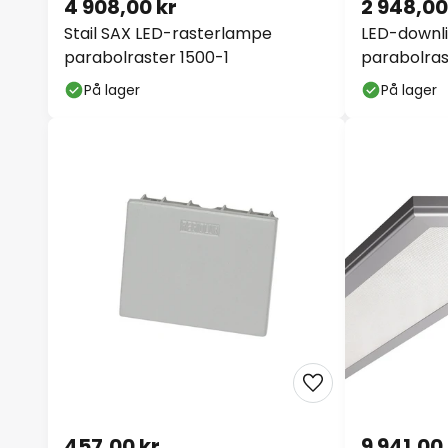
4 908,00 kr
2 948,00
Stail SAX LED-rasterlampe
LED-downli
parabolraster 1500-1
parabolras
På lager
På lager
457,00 kr
9 941,00