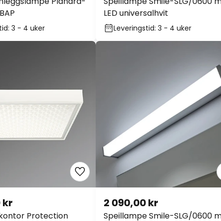
nnleggslampe Planara-
Speillampe Smile-SLG/0600 
 BAP
LED universalhvit
id: 3 - 4 uker
Leveringstid: 3 - 4 uker
 kr
2 090,00 kr
ontor Protection
Speillampe Smile-SLG/0600 