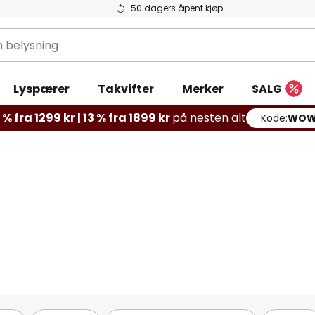
50 dagers åpent kjøp
g
Lyspærer
Takvifter
Merker
SALG
% fra 1299 kr | 13 % fra 1899 kr
på nesten alt
Kode:
WOW