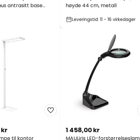
s antrasitt base
høyde 44 cm, metall
T
Leveringstid: 11 - 16 virkedager
 kr
1 458,00 kr
mpe til kontor
MAULiris LED-forstørrelseslam