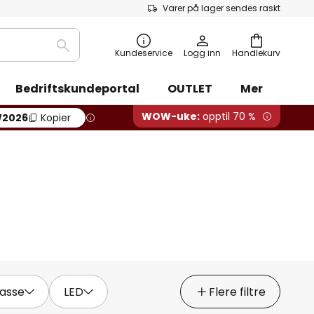
Varer på lager sendes raskt
Søk
Kundeservice
Logg inn
Handlekurv
Bedriftskundeportal
OUTLET
Mer
WOW-uke:
opptil 70 %
2026
Kopier
lasse
LED
Flere filtre