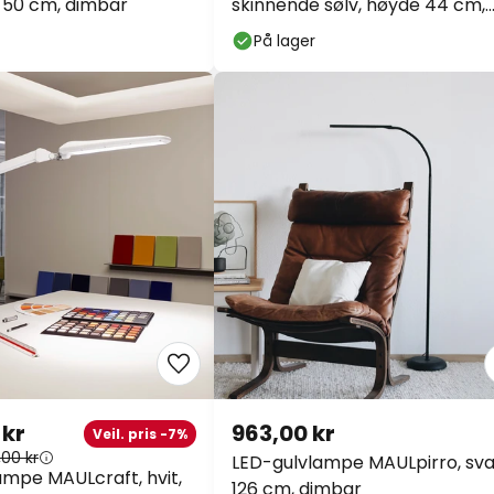
e 50 cm, dimbar
skinnende sølv, høyde 44 cm,
metall
På lager
 kr
963,00 kr
Veil. pris -7%
,00 kr
LED-gulvlampe MAULpirro, sva
mpe MAULcraft, hvit,
126 cm, dimbar