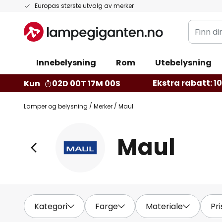
Hopp
Europas største utvalg av merker
til
Finn
innhold
din
belysnin
Innebelysning
Rom
Utebelysning
Ekstra rabatt: 10 
Kun
02D 00T 16M 58S
Lamper og belysning
Merker
Maul
Maul
Kategori
Farge
Materiale
Pri