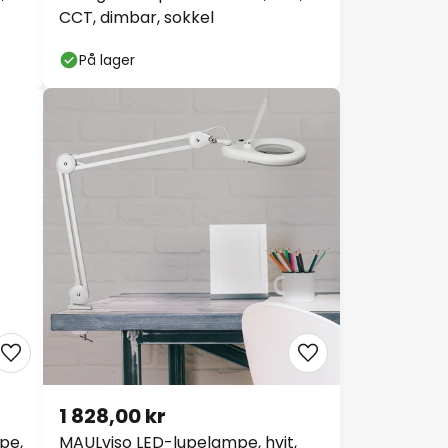
CCT, dimbar, sokkel
På lager
1 828,00 kr
pe,
MAULviso LED-lupelampe, hvit,