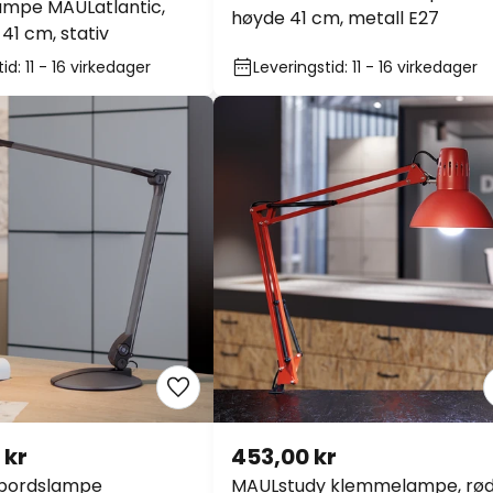
ampe MAULatlantic,
høyde 41 cm, metall E27
 41 cm, stativ
id: 11 - 16 virkedager
Leveringstid: 11 - 16 virkedager
 kr
453,00 kr
ebordslampe
MAULstudy klemmelampe, rød