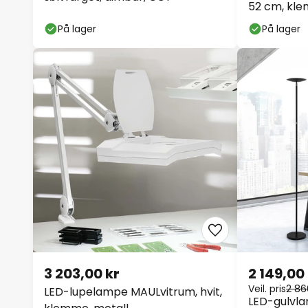
52 cm, kl
På lager
På lager
3 203,00 kr
2 149,00
Veil. pris
2 86
LED-lupelampe MAULvitrum, hvit,
LED-gulvl