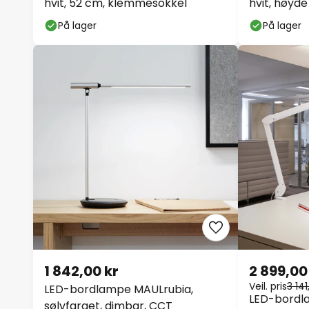
hvit, 52 cm, klemmesokkel
hvit, høyd
På lager
På lager
1 842,00 kr
2 899,00
Veil. pris
3 141
LED-bordlampe MAULrubia,
LED-bordla
sølvfarget, dimbar, CCT