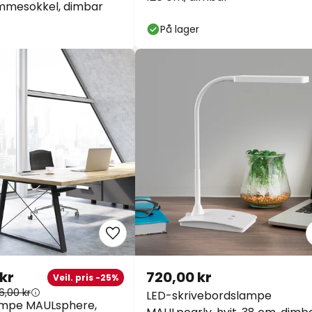
emmesokkel, dimbar
På lager
 kr
720,00 kr
Veil. pris -25%
6,00 kr
LED-skrivebordslampe
ampe MAULsphere,