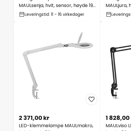
MAULsenja, hvit, sensor, høyde 196
MAULjura, h
cm
cm, 4000 
Leveringstid: 11 - 16 virkedager
Leveringst
2 371,00 kr
1 828,00
LED-klemmelampe MAULmakro,
MAULviso L