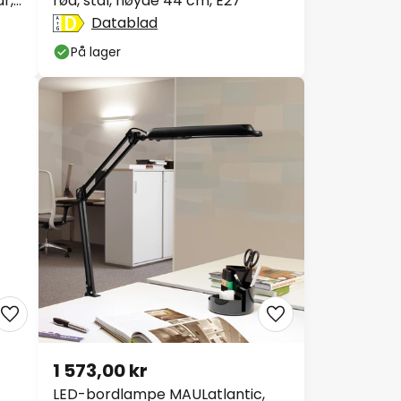
r,
rød, stål, høyde 44 cm, E27
Datablad
På lager
1 573,00 kr
LED-bordlampe MAULatlantic,