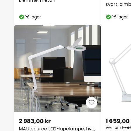
klemme, metall
svart, dim
På lager
På lager
2 983,00 kr
1 659,00
Veil. pris
1 78
MAULsource LED-lupelampe, hvit,