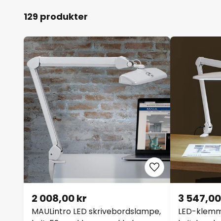
129 produkter
2 008,00 kr
3 547,00
MAULintro LED skrivebordslampe,
LED-klem