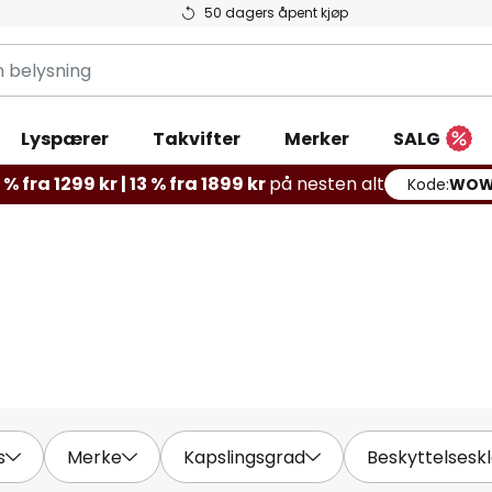
50 dagers åpent kjøp
g
Lyspærer
Takvifter
Merker
SALG
% fra 1299 kr | 13 % fra 1899 kr
på nesten alt
Kode:
WOW
s
Merke
Kapslingsgrad
Beskyttelsesk