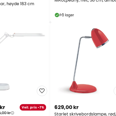
MAULpearly, hvit, 38 cm, dimba
bar, høyde 183 cm
CCT
På lager
 kr
629,00 kr
Veil. pris -7%
4,00 kr
Starlet skrivebordslampe, rød,