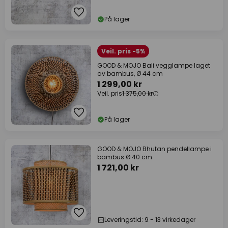
På lager
Veil. pris -5%
GOOD & MOJO Bali vegglampe laget
av bambus, Ø 44 cm
1 299,00 kr
Veil. pris
1 375,00 kr
På lager
GOOD & MOJO Bhutan pendellampe i
bambus Ø 40 cm
1 721,00 kr
Leveringstid: 9 - 13 virkedager