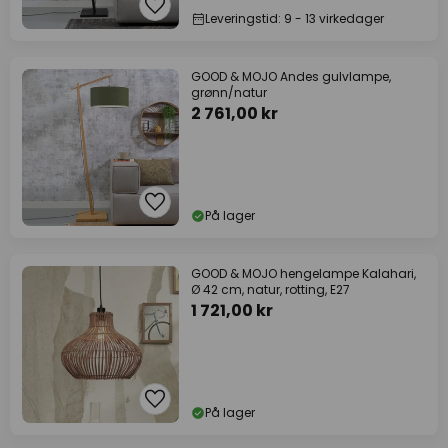
Leveringstid: 9 - 13 virkedager
GOOD & MOJO Andes gulvlampe,
grønn/natur
2 761,00 kr
På lager
GOOD & MOJO hengelampe Kalahari,
Ø 42 cm, natur, rotting, E27
1 721,00 kr
På lager