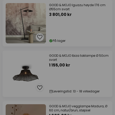
GOOD & MOJO Iguazu høyde 176 cm
Ø55cm svart
3 801,00 kr
På lager
GOOD & MOJO Ibiza taklampe Ø 50cm
svart
1 155,00 kr
Leveringstid: 13 - 18 virkedager
GOOD & MOJO vegglampe Madura, Ø
60 cm, natur/brun, støpsel