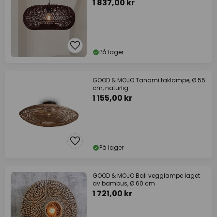
1 837,00 kr
På lager
GOOD & MOJO Tanami taklampe, Ø 55
cm, naturlig
1 155,00 kr
På lager
GOOD & MOJO Bali vegglampe laget
av bambus, Ø 60 cm
1 721,00 kr