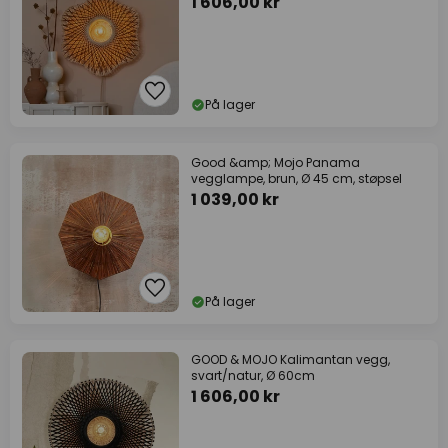
1 606,00 kr
På lager
Good &amp; Mojo Panama
vegglampe, brun, Ø 45 cm, støpsel
1 039,00 kr
På lager
GOOD & MOJO Kalimantan vegg,
svart/natur, Ø 60cm
1 606,00 kr