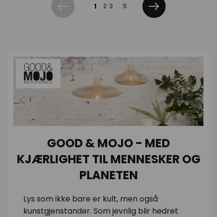
Side
1
2
3
...
5
Forrige
Neste
GOOD & MOJO - MED
KJÆRLIGHET TIL MENNESKER OG
PLANETEN
Lys som ikke bare er kult, men også
kunstgjenstander. Som jevnlig blir hedret