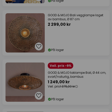
På lager
GOOD & MOJO Bali vegglampe laget
av bambus, Ø 87 cm
2 299,00 kr
På lager
Veil. pris -9%
GOOD & MOJO taklampe Bali, Ø 44 cm,
svart/naturlig, bambus
1 249,00 kr
Veil. pris
1 375,00 kr
På lager