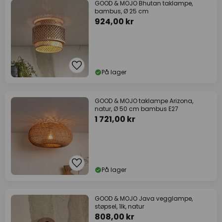
GOOD & MOJO Bhutan taklampe,
bambus, Ø 25 cm
924,00 kr
På lager
GOOD & MOJO taklampe Arizona,
natur, Ø 50 cm bambus E27
1 721,00 kr
På lager
GOOD & MOJO Java vegglampe,
støpsel, 1lk, natur
808,00 kr