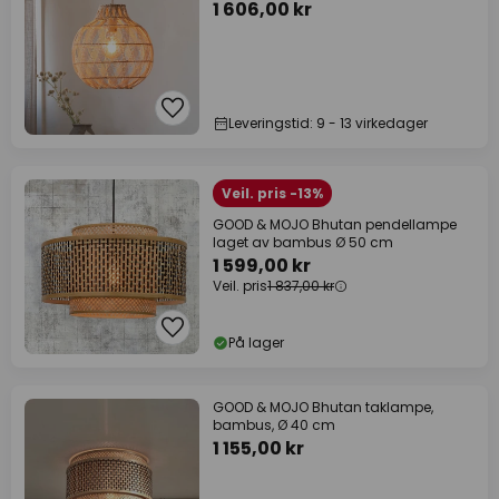
1 606,00 kr
Leveringstid: 9 - 13 virkedager
Veil. pris -13%
GOOD & MOJO Bhutan pendellampe
laget av bambus Ø 50 cm
1 599,00 kr
Veil. pris
1 837,00 kr
På lager
GOOD & MOJO Bhutan taklampe,
bambus, Ø 40 cm
1 155,00 kr