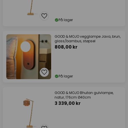
På lager
GOOD & MOJO vegglampe Java, brun,
glass/bambus, støpsel
808,00 kr
På lager
GOOD & MOJO Bhutan gulvlampe,
natur, 176cm Ø40cm
3 339,00 kr