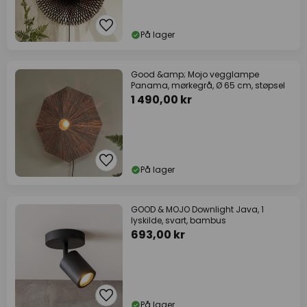
På lager
Good &amp; Mojo vegglampe
Panama, mørkegrå, Ø 65 cm, støpsel
1 490,00 kr
På lager
GOOD & MOJO Downlight Java, 1
lyskilde, svart, bambus
693,00 kr
På lager