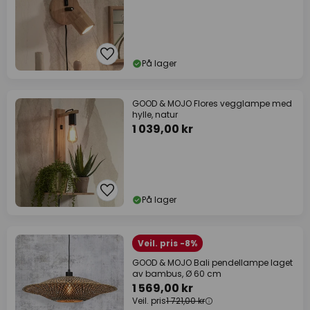
På lager
GOOD & MOJO Flores vegglampe med
hylle, natur
1 039,00 kr
På lager
Veil. pris -8%
GOOD & MOJO Bali pendellampe laget
av bambus, Ø 60 cm
1 569,00 kr
Veil. pris
1 721,00 kr