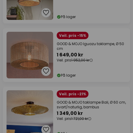
På lager
Veil. pris -15%
GOOD & MOJO Iguazu taklampe, Ø 50
cm
1 649,00 kr
Veil. pris
1 952,00 kr
På lager
Veil. pris -21%
GOOD & MOJO taklampe Bali, Ø 60 cm,
svart/naturlig, bambus
1 349,00 kr
Veil. pris
1 721,00 kr