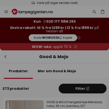
Varer på lager sendes raskt
Hopp
Luk
Ekstra rabatt
til
innhold
13 % rabatt
fra 1899 kr
Kun
02D 17T 58M 24S
Ekstra rabatt: 10 % fra 1299 kr | 13 % fra 1899 kr
på
nesten alt
10 % rabatt
fra 1299 kr
Kode:
WOW2026
Kopier
på nesten alt*
WOW-uke:
opptil 70 %
Kode:
WOW2026
Kopier
Good & Mojo
Spar nå
Produkter
Mer om Good & Mojo
*Unntatte produsenter
273 produkter
Filter
GOOD & MOJO hengelampe Mendoza,
natur, 35 cm, bambus, E27