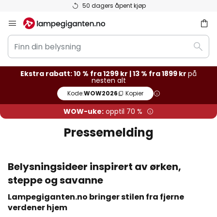
50 dagers åpent kjøp
Hopp
til
Finn
innhold
Søk
din
belysning
Ekstra rabatt: 10 % fra 1299 kr | 13 % fra 1899 kr
på
nesten alt
Kode:
WOW2026
Kopier
WOW-uke:
opptil 70 %
Pressemelding
Belysningsideer inspirert av ørken,
steppe og savanne
Lampegiganten.no bringer stilen fra fjerne
verdener hjem