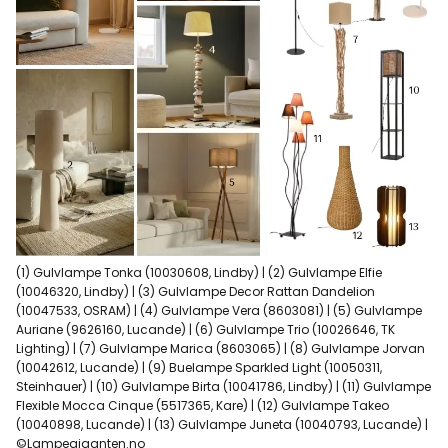
(1) Gulvlampe Tonka (10030608, Lindby) | (2) Gulvlampe Elfie
(10046320, Lindby) | (3) Gulvlampe Decor Rattan Dandelion
(10047533, OSRAM) | (4) Gulvlampe Vera (8603081) | (5) Gulvlampe
Auriane (9626160, Lucande) | (6) Gulvlampe Trio (10026646, TK
Lighting) | (7) Gulvlampe Marica (8603065) | (8) Gulvlampe Jorvan
(10042612, Lucande) | (9) Buelampe Sparkled Light (10050311,
Steinhauer) | (10) Gulvlampe Birta (10041786, Lindby) | (11) Gulvlampe
Flexible Mocca Cinque (5517365, Kare) | (12) Gulvlampe Takeo
(10040898, Lucande) | (13) Gulvlampe Juneta (10040793, Lucande) |
©Lampegiganten.no