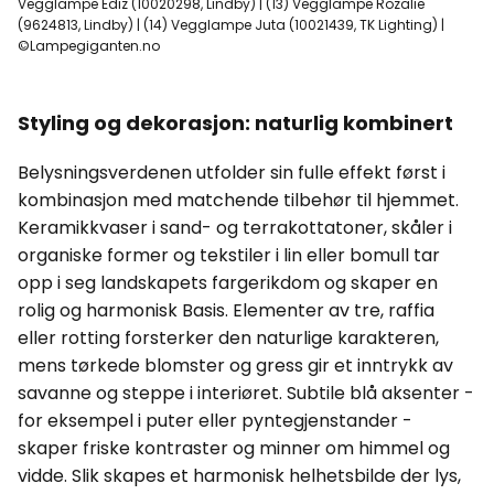
Vegglampe Ediz (10020298, Lindby) | (13) Vegglampe Rozalie
(9624813, Lindby) | (14) Vegglampe Juta (10021439, TK Lighting) |
©Lampegiganten.no
Styling og dekorasjon: naturlig kombinert
Belysningsverdenen utfolder sin fulle effekt først i
kombinasjon med matchende tilbehør til hjemmet.
Keramikkvaser i sand- og terrakottatoner, skåler i
organiske former og tekstiler i lin eller bomull tar
opp i seg landskapets fargerikdom og skaper en
rolig og harmonisk Basis. Elementer av tre, raffia
eller rotting forsterker den naturlige karakteren,
mens tørkede blomster og gress gir et inntrykk av
savanne og steppe i interiøret. Subtile blå aksenter -
for eksempel i puter eller pyntegjenstander -
skaper friske kontraster og minner om himmel og
vidde. Slik skapes et harmonisk helhetsbilde der lys,