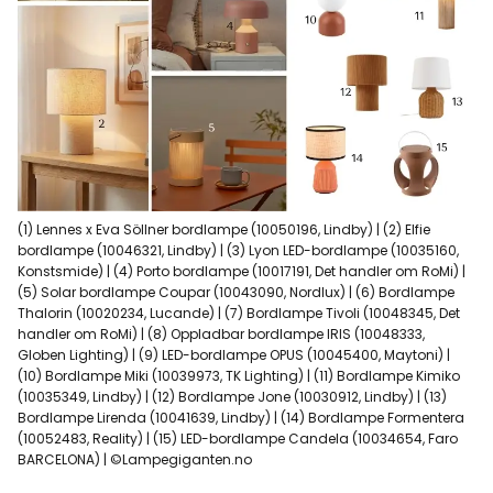
(1) Lennes x Eva Söllner bordlampe (10050196, Lindby) | (2) Elfie
bordlampe (10046321, Lindby) | (3) Lyon LED-bordlampe (10035160,
Konstsmide) | (4) Porto bordlampe (10017191, Det handler om RoMi) |
(5) Solar bordlampe Coupar (10043090, Nordlux) | (6) Bordlampe
Thalorin (10020234, Lucande) | (7) Bordlampe Tivoli (10048345, Det
handler om RoMi) | (8) Oppladbar bordlampe IRIS (10048333,
Globen Lighting) | (9) LED-bordlampe OPUS (10045400, Maytoni) |
(10) Bordlampe Miki (10039973, TK Lighting) | (11) Bordlampe Kimiko
(10035349, Lindby) | (12) Bordlampe Jone (10030912, Lindby) | (13)
Bordlampe Lirenda (10041639, Lindby) | (14) Bordlampe Formentera
(10052483, Reality) | (15) LED-bordlampe Candela (10034654, Faro
BARCELONA) | ©Lampegiganten.no