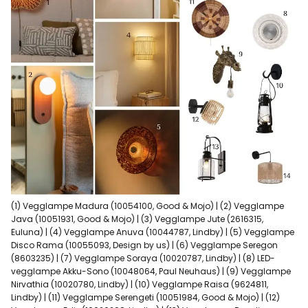
(1) Vegglampe Madura (10054100, Good & Mojo) | (2) Vegglampe
Java (10051931, Good & Mojo) | (3) Vegglampe Jute (2616315,
Euluna) | (4) Vegglampe Anuva (10044787, Lindby) | (5) Vegglampe
Disco Rama (10055093, Design by us) | (6) Vegglampe Seregon
(8603235) | (7) Vegglampe Soraya (10020787, Lindby) | (8) LED-
vegglampe Akku-Sono (10048064, Paul Neuhaus) | (9) Vegglampe
Nirvathia (10020780, Lindby) | (10) Vegglampe Raisa (9624811,
Lindby) | (11) Vegglampe Serengeti (10051984, Good & Mojo) | (12)