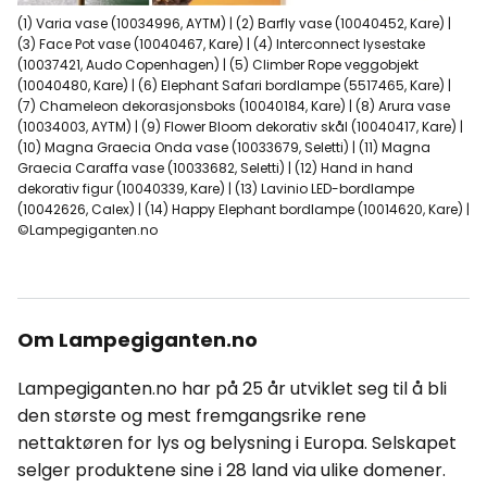
(1) Varia vase (10034996, AYTM) | (2) Barfly vase (10040452, Kare) |
(3) Face Pot vase (10040467, Kare) | (4) Interconnect lysestake
(10037421, Audo Copenhagen) | (5) Climber Rope veggobjekt
(10040480, Kare) | (6) Elephant Safari bordlampe (5517465, Kare) |
(7) Chameleon dekorasjonsboks (10040184, Kare) | (8) Arura vase
(10034003, AYTM) | (9) Flower Bloom dekorativ skål (10040417, Kare) |
(10) Magna Graecia Onda vase (10033679, Seletti) | (11) Magna
Graecia Caraffa vase (10033682, Seletti) | (12) Hand in hand
dekorativ figur (10040339, Kare) | (13) Lavinio LED-bordlampe
(10042626, Calex) | (14) Happy Elephant bordlampe (10014620, Kare) |
©Lampegiganten.no
Om Lampegiganten.no
Lampegiganten.no har på 25 år utviklet seg til å bli
den største og mest fremgangsrike rene
nettaktøren for lys og belysning i Europa. Selskapet
selger produktene sine i 28 land via ulike domener.