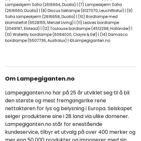
Lampeskjerm Sofia (2616664, Duolla) | (7) Lampeskjerm Sofia
(2616660, Duolla) | (8) Discus taklampe (6127070, LeuchtNatur) | (9)
Sofia lampeskjerm (2616658, Duolla) | (10) Bordlampe med
blomsterfot (6528155, Menzel Living) | (11) Leaves bordlampe
(3049197, Elstead) | (12) Toulouse bordlampe (4512298, Holländer) |
(13) Waterlily bordlampe (6064020, Clayre & Eef) | (14) Damasco
bordlampe (5507736, Austrolux) | ©Lampegiganten.no
Om Lampegiganten.no
Lampegiganten.no har på 25 år utviklet seg til å bli
den største og mest fremgangsrike rene
nettaktøren for lys og belysning i Europa. Selskapet
selger produktene sine i 28 land via ulike domener.
Lampegiganten.no står for enestående
kundeservice, tilbyr et utvalg på over 400 merker og
mer enn 50 000 produkter og imponerer med sin