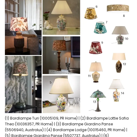
(1) Bordlampe Turi (10005109, PR Home) | (2) Bordlampe Lottie Sofia
Theo (10036357, PR Home) | (3) Bordlampe Giardino Panse
(5506940, Austrolux) | (4) Bordlampe Lodge (10015460, PR Home) |
(5) Bordlampe Giardino Panse (5507737, Austrolux) | (6)