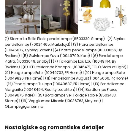
(1) Slamp La Belle Étoile pendellampe (8503330, Slamp) | (2) Styrka
pendellampe (70024465, Markslöjd) | (3) Flora pendellampe
(10045672, Dyberg Larsen) | (4) Piatra pendellampe (10033056, By
Rydéns) | (5) Gulvlampe Yuva (10049709, Kare) | (6) Pendellampe
Piatra, (10033049, Lindby) | (7) Taklampe Lou Lou (10049144, By
Rydéns) | (8) LED-taklampe Pianopoli (10046471, EGLO Stars of Light) |
(9) Hengelampe Ester (10049702, PR Home) | (10) Hengelampe Belle
(10049826, PR Home) | (11) Pendellampe August (10045066, PR Home)
| (12) Pendellampe Tulippa (10049687, PR Home) | (13) Pendellampe
Margarita (10048494, Reality Leuchten) | (14) Bordlampe Flores
(10049675, Kare) | (15) Bordlampe Veli Foliage Table (8503433,
Slamp) | (16) Vegglampe Miracle (10036763, Maytoni) |
©Lampegiganten.no
Nostalgiske og romantiske detaljer