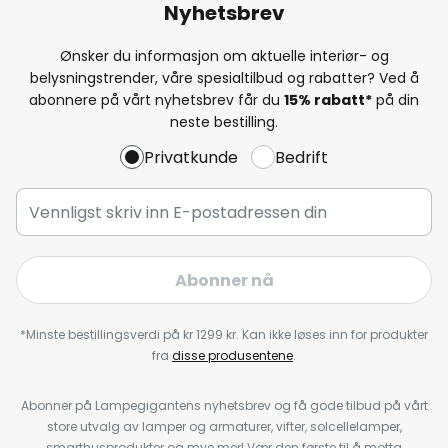
Nyhetsbrev
Ønsker du informasjon om aktuelle interiør- og
belysningstrender, våre spesialtilbud og rabatter? Ved å
abonnere på vårt nyhetsbrev får du
15% rabatt*
på din
neste bestilling.
Privatkunde
Bedrift
Abonner nå
*Minste bestillingsverdi på kr 1299 kr. Kan ikke løses inn for produkter
fra
disse produsentene
.
Abonner på Lampegigantens nyhetsbrev og få gode tilbud på vårt
store utvalg av lamper og armaturer, vifter, solcellelamper,
smarthusprodukter og mye mer! Vær den første til å motta