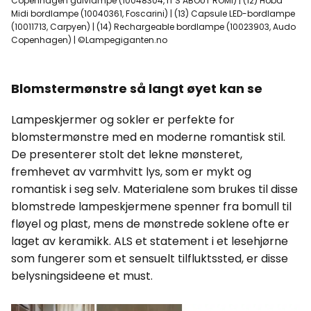
Copenhagen gulvlampe (10048304, IT'S ABOUT ROMI) | (12) Hoba
Midi bordlampe (10040361, Foscarini) | (13) Capsule LED-bordlampe
(10011713, Carpyen) | (14) Rechargeable bordlampe (10023903, Audo
Copenhagen) | ©Lampegiganten.no
Blomstermønstre så langt øyet kan se
Lampeskjermer og sokler er perfekte for
blomstermønstre med en moderne romantisk stil.
De presenterer stolt det lekne mønsteret,
fremhevet av varmhvitt lys, som er mykt og
romantisk i seg selv. Materialene som brukes til disse
blomstrede lampeskjermene spenner fra bomull til
fløyel og plast, mens de mønstrede soklene ofte er
laget av keramikk. ALS et statement i et lesehjørne
som fungerer som et sensuelt tilfluktssted, er disse
belysningsideene et must.