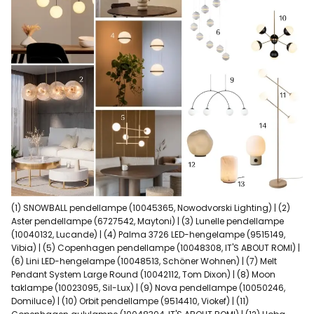
(1) SNOWBALL pendellampe (10045365, Nowodvorski Lighting) | (2)
Aster pendellampe (6727542, Maytoni) | (3) Lunelle pendellampe
(10040132, Lucande) | (4) Palma 3726 LED-hengelampe (9515149,
Vibia) | (5) Copenhagen pendellampe (10048308, IT'S ABOUT ROMI) |
(6) Lini LED-hengelampe (10048513, Schöner Wohnen) | (7) Melt
Pendant System Large Round (10042112, Tom Dixon) | (8) Moon
taklampe (10023095, Sil-Lux) | (9) Nova pendellampe (10050246,
Domiluce) | (10) Orbit pendellampe (9514410, Viokef) | (11)