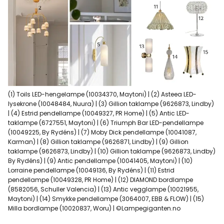
(1) Toils LED-hengelampe (10034370, Maytoni) | (2) Asteea LED-
lysekrone (10048484, Nuura) | (3) Gillion taklampe (9626873, Lindby)
| (4) Estrid pendellampe (10049327, PR Home) | (5) Antic LED-
taklampe (6727551, Maytoni) | (6) Triumph Bar LED-pendellampe
(10049225, By Rydéns) | (7) Moby Dick pendellampe (10041087,
Karman) | (8) Gillion taklampe (9626871, Lindby) | (9) Gillion
taklampe (9626873, Lindby) | (10) Gillion taklampe (9626873, Lindby)
By Rydéns) | (9) Antic pendellampe (10041405, Maytoni) | (10)
Lorraine pendellampe (10049136, By Rydéns) | (11) Estrid
pendellampe (10049328, PR Home) | (12) DIAMOND bordlampe
(8582056, Schuller Valencia) | (13) Antic vegglampe (10021955,
Maytoni) | (14) Smykke pendellampe (3064007, EBB & FLOW) | (15)
Milla bordlampe (10020837, Woru) | ©Lampegiganten.no