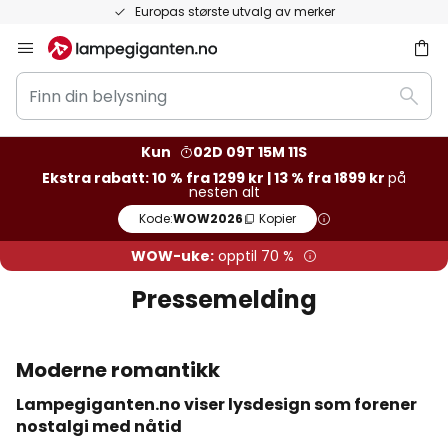
Europas største utvalg av merker
Hopp
til
Finn
innhold
Søk
din
belysning
Kun
02D 09T 15M 10S
Ekstra rabatt: 10 % fra 1299 kr | 13 % fra 1899 kr
på
nesten alt
Kode:
WOW2026
Kopier
WOW-uke:
opptil 70 %
Pressemelding
Moderne romantikk
Lampegiganten.no viser lysdesign som forener
nostalgi med nåtid