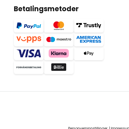
Betalingsmetoder
Personverninnstillinger
Impressu