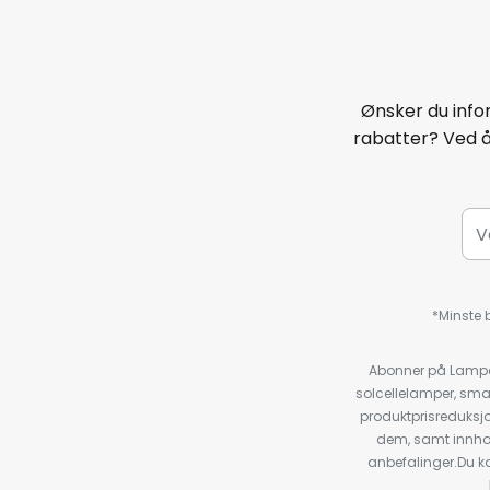
Ønsker du infor
rabatter? Ved 
*Minste b
Abonner på Lampeg
solcellelamper, sma
produktprisreduksj
dem, samt innho
anbefalinger.Du kan