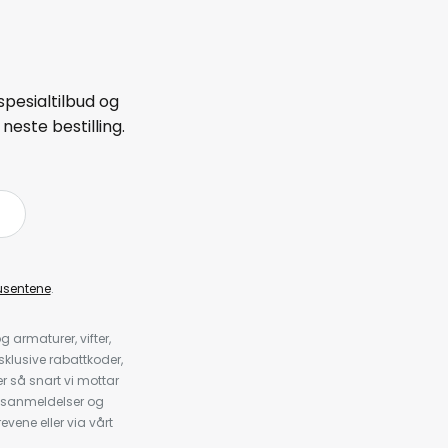
spesialtilbud og
neste bestilling.
å
usentene
.
armaturer, vifter,
klusive rabattkoder,
 så snart vi mottar
psanmeldelser og
evene eller via vårt
.