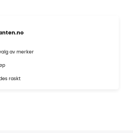
nten.no
valg av merker
jøp
des raskt