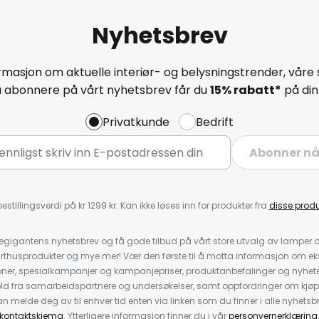
Nyhetsbrev
masjon om aktuelle interiør- og belysningstrender, våre 
å abonnere på vårt nyhetsbrev får du
15% rabatt*
på din 
Privatkunde
Bedrift
Abonner n
estillingsverdi på kr 1299 kr. Kan ikke løses inn for produkter fra
disse prod
igantens nyhetsbrev og få gode tilbud på vårt store utvalg av lamper og 
rthusprodukter og mye mer! Vær den første til å motta informasjon om eks
oner, spesialkampanjer og kampanjepriser, produktanbefalinger og nyheter
ld fra samarbeidspartnere og undersøkelser, samt oppfordringer om kjø
 melde deg av til enhver tid enten via linken som du finner i alle nyhetsbr
kontaktskjema
. Ytterligere informasjon finner du i vår
personvernerklæring