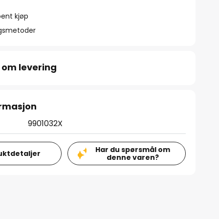
ent kjøp
ngsmetoder
 om levering
ormasjon
9901032X
Har du spørsmål om
uktdetaljer
denne varen?