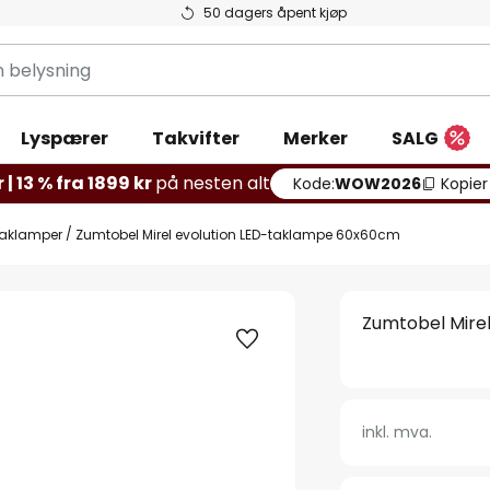
50 dagers åpent kjøp
g
Lyspærer
Takvifter
Merker
SALG
 | 13 % fra 1899 kr
på nesten alt
Kode:
WOW2026
Kopier
taklamper
Zumtobel Mirel evolution LED-taklampe 60x60cm
Zumtobel Mire
inkl. mva.