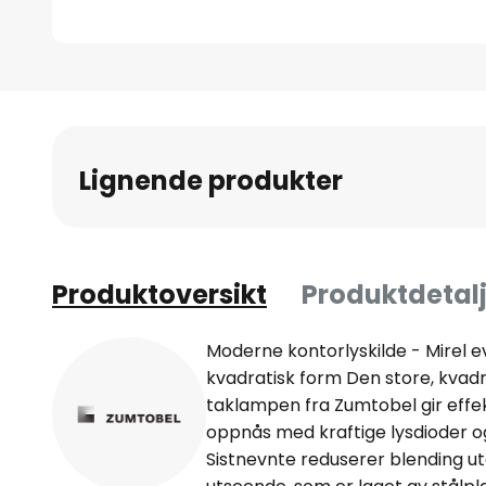
Gå
til
begynnelsen
av
Lignende produkter
bildegalleri
Produktoversikt
Produktdetalj
Moderne kontorlyskilde - Mirel e
kvadratisk form Den store, kvadr
taklampen fra Zumtobel gir effekt
oppnås med kraftige lysdioder og
Sistnevnte reduserer blending u