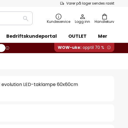
Varer på lager sendes raskt
Søk
Kundeservice
Logg inn
Handlekurv
Bedriftskundeportal
OUTLET
Mer
WOW-uke:
opptil 70 %
l evolution LED-taklampe 60x60cm