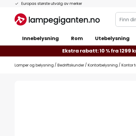
Hopp
Europas største utvalg av merker
til
Finn
innhold
din
belysnin
Innebelysning
Rom
Utebelysning
Ekstra rabatt: 10 % fra 1299 kr
Lamper og belysning
Bedriftskunder
Kontorbelysning
Kontor 
Gå
til
slutten
av
bildegalleri