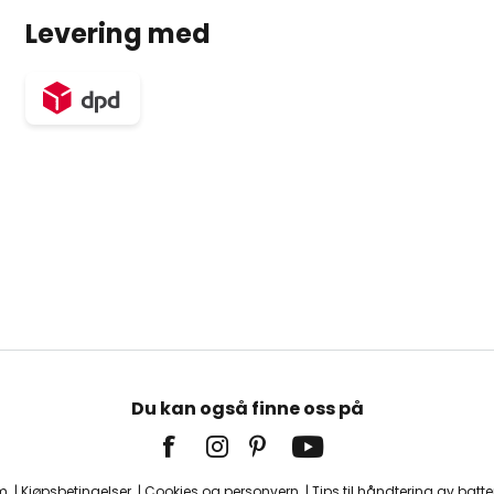
Levering med
Du kan også finne oss på
m
Kjøpsbetingelser
Cookies og personvern
Tips til håndtering av batter