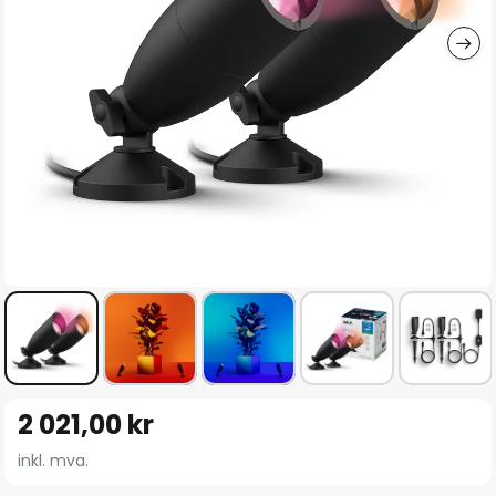
Gå
2 021,00 kr
til
begynnelsen
inkl. mva.
av