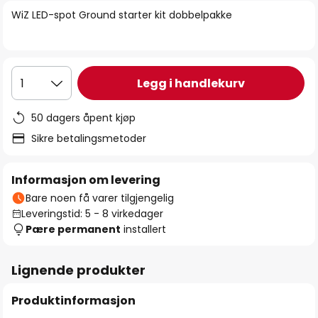
bildegalleri
WiZ LED-spot Ground starter kit dobbelpakke
Legg i handlekurv
1
50 dagers åpent kjøp
Sikre betalingsmetoder
Informasjon om levering
Bare noen få varer tilgjengelig
Leveringstid: 5 - 8 virkedager
Pære permanent
installert
Lignende produkter
Produktinformasjon