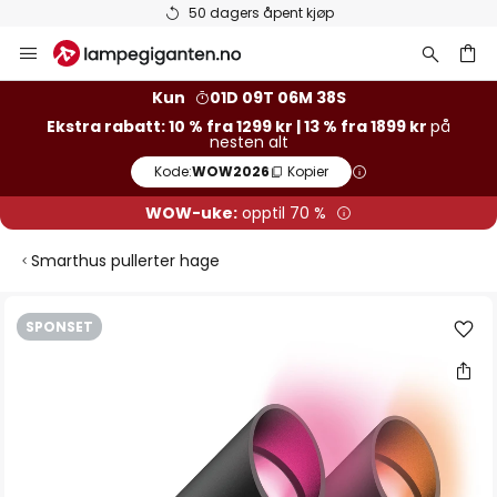
50 dagers åpent kjøp
Hopp
til
innhold
Kun
01D 09T 06M 38S
Ekstra rabatt: 10 % fra 1299 kr | 13 % fra 1899 kr
på
nesten alt
Kode:
WOW2026
Kopier
WOW-uke:
opptil 70 %
Smarthus pullerter hage
Gå
SPONSET
til
slutten
av
bildegalleri