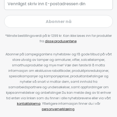
Abonner nå
*Minste bestillingsverdi på kr 1299 kr. Kan ikke løses inn for produkter
fra
disse produsentene
.
Abonner på Lampegigantens nyhetsbrev og få gode tilbud på vårt
store utvalg av lamper og armaturer, vifter, solcellelamper,
smarthusprodukter og mye mer! Vær den første til å motta
informasjon om eksklusive rabattkoder, produktprisreduksjoner,
spesialkampanjer og kampanjepriser, produktanbefalinger og
nyheter så snart vi mottar dem, samt innhold fra
samarbeidspartnere og undersøkelser, samt oppfordringer om
kjøpsanmeldelser og anbefalinger.Du kan melde deg av til enhver
tid enten via linken som du finner i alle nyhetsbrevene eller via vårt
kontaktskjema
. Ytterligere informasjon finner du i vår
personvernerklæring
.