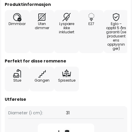
Produktinformasjon
Dimmbar
Uten
Lyspære
E27
Eglo –
dimmer
ikke
opptil 5 års
inkludert
garanti (se
produsent
ens
opplysnin
ger)
Perfekt for disse rommene
Stue
Gangen
Spisestue
Utførelse
Diameter (i cm):
31