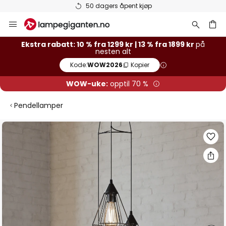
50 dagers åpent kjøp
Hopp
til
innhold
Ekstra rabatt: 10 % fra 1299 kr | 13 % fra 1899 kr
på
nesten alt
Kode:
WOW2026
Kopier
WOW-uke:
opptil 70 %
Pendellamper
Gå
til
slutten
av
bildegalleri