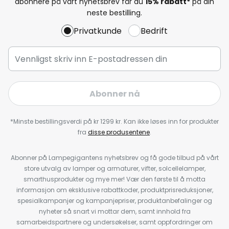
abonnere på vårt nyhetsbrev får du
15% rabatt*
på din
neste bestilling.
Privatkunde
Bedrift
Abonner nå
*Minste bestillingsverdi på kr 1299 kr. Kan ikke løses inn for produkter
fra
disse produsentene
.
Abonner på Lampegigantens nyhetsbrev og få gode tilbud på vårt
store utvalg av lamper og armaturer, vifter, solcellelamper,
smarthusprodukter og mye mer! Vær den første til å motta
informasjon om eksklusive rabattkoder, produktprisreduksjoner,
spesialkampanjer og kampanjepriser, produktanbefalinger og
nyheter så snart vi mottar dem, samt innhold fra
samarbeidspartnere og undersøkelser, samt oppfordringer om