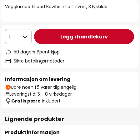
bildegalleri
Vegglampe til bad Bowtie, matt svart, 3 lyskilder
Legg i handlekurv
1
50 dagers åpent kjøp
Sikre betalingsmetoder
Informasjon om levering
Bare noen få varer tilgjengelig
Leveringstid: 5 - 8 virkedager
Gratis pære
inkludert
Lignende produkter
Produktinformasjon