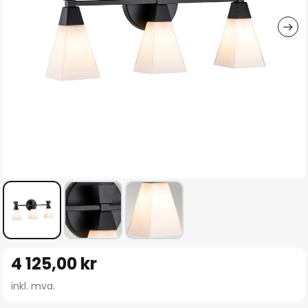
Gå
4 125,00 kr
til
begynnelsen
inkl. mva.
av