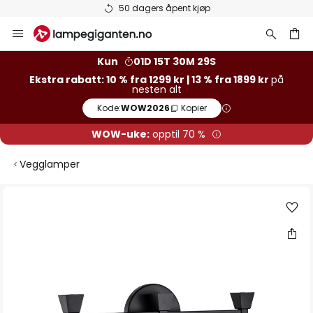
Varer på lager sendes raskt
Hopp
til
innhold
Kun
01D 15T 30M 28S
Ekstra rabatt: 10 % fra 1299 kr | 13 % fra 1899 kr
på
nesten alt
Kode:
WOW2026
Kopier
WOW-uke:
opptil 70 %
Vegglamper
Gå
til
slutten
av
bildegalleri