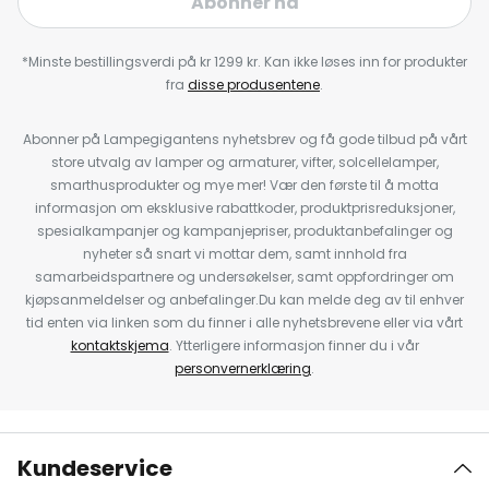
Abonner nå
*Minste bestillingsverdi på kr 1299 kr. Kan ikke løses inn for produkter
fra
disse produsentene
.
Abonner på Lampegigantens nyhetsbrev og få gode tilbud på vårt
store utvalg av lamper og armaturer, vifter, solcellelamper,
smarthusprodukter og mye mer! Vær den første til å motta
informasjon om eksklusive rabattkoder, produktprisreduksjoner,
spesialkampanjer og kampanjepriser, produktanbefalinger og
nyheter så snart vi mottar dem, samt innhold fra
samarbeidspartnere og undersøkelser, samt oppfordringer om
kjøpsanmeldelser og anbefalinger.Du kan melde deg av til enhver
tid enten via linken som du finner i alle nyhetsbrevene eller via vårt
kontaktskjema
. Ytterligere informasjon finner du i vår
personvernerklæring
.
Kundeservice