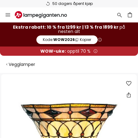
50 dagers åpent kjøp
Hopp
til
innhold
Ekstra rabatt: 10 % fra 1299 kr | 13 % fra 1899 kr
på
nesten alt
Kode:
WOW2026
Kopier
WOW-uke:
opptil 70 %
Vegglamper
Gå
til
slutten
av
bildegalleri