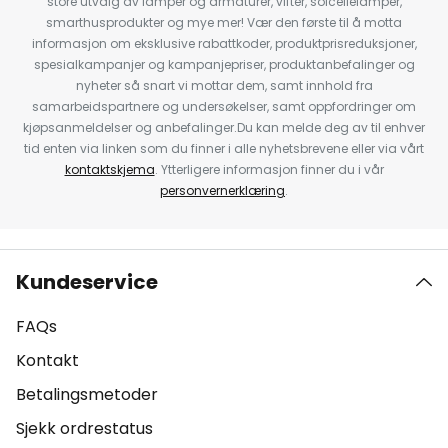
store utvalg av lamper og armaturer, vifter, solcellelamper,
smarthusprodukter og mye mer! Vær den første til å motta
informasjon om eksklusive rabattkoder, produktprisreduksjoner,
spesialkampanjer og kampanjepriser, produktanbefalinger og
nyheter så snart vi mottar dem, samt innhold fra
samarbeidspartnere og undersøkelser, samt oppfordringer om
kjøpsanmeldelser og anbefalinger.Du kan melde deg av til enhver
tid enten via linken som du finner i alle nyhetsbrevene eller via vårt
kontaktskjema
. Ytterligere informasjon finner du i vår
personvernerklæring
.
Kundeservice
FAQs
Kontakt
Betalingsmetoder
Sjekk ordrestatus