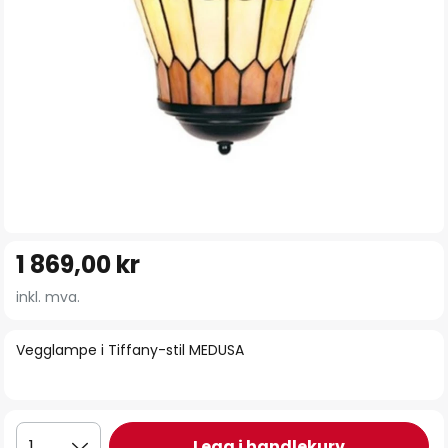
Gå
1 869,00 kr
til
begynnelsen
inkl. mva.
av
bildegalleri
Vegglampe i Tiffany-stil MEDUSA
Legg i handlekurv
1