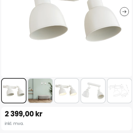
Gå
2 399,00 kr
til
begynnelsen
inkl. mva.
av