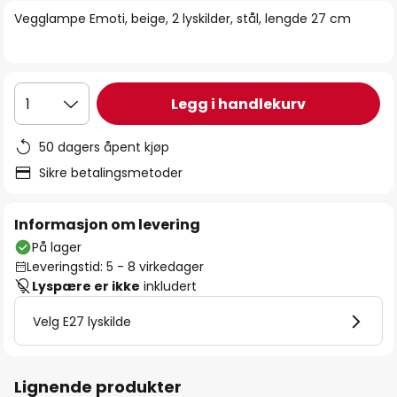
bildegalleri
Vegglampe Emoti, beige, 2 lyskilder, stål, lengde 27 cm
Legg i handlekurv
1
50 dagers åpent kjøp
Sikre betalingsmetoder
Informasjon om levering
På lager
Leveringstid: 5 - 8 virkedager
Lyspære er ikke
inkludert
Velg E27 lyskilde
Lignende produkter