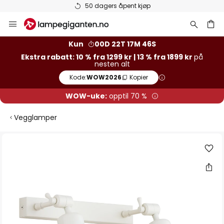
50 dagers åpent kjøp
Hopp
til
innhold
Kun
00D 22T 17M 46S
Ekstra rabatt: 10 % fra 1299 kr | 13 % fra 1899 kr
på
nesten alt
Kode:
WOW2026
Kopier
WOW-uke:
opptil 70 %
Vegglamper
Gå
til
slutten
av
bildegalleri