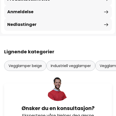
Anmeldelse
Nedlastinger
Lignende kategorier
Vegglamper beige
Industriell vegglamper
Vegglam
Ønsker du en konsultasjon?
Ekspertene våre hjelper deg gjerne