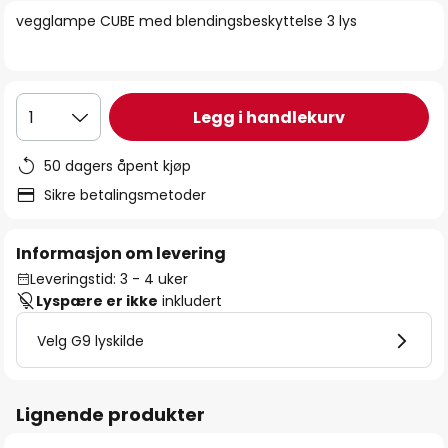
bildegalleri
vegglampe CUBE med blendingsbeskyttelse 3 lys
Legg i handlekurv
1
50 dagers åpent kjøp
Sikre betalingsmetoder
Informasjon om levering
Leveringstid: 3 - 4 uker
Lyspære er ikke
inkludert
Velg G9 lyskilde
Lignende produkter