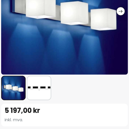
Gå
5 197,00 kr
til
begynnelsen
inkl. mva.
av