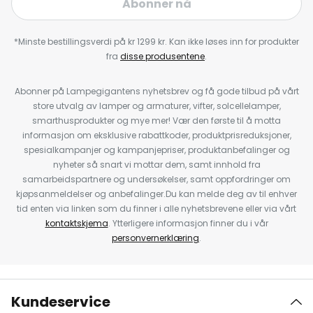
Abonner nå
*Minste bestillingsverdi på kr 1299 kr. Kan ikke løses inn for produkter
fra
disse produsentene
.
Abonner på Lampegigantens nyhetsbrev og få gode tilbud på vårt
store utvalg av lamper og armaturer, vifter, solcellelamper,
smarthusprodukter og mye mer! Vær den første til å motta
informasjon om eksklusive rabattkoder, produktprisreduksjoner,
spesialkampanjer og kampanjepriser, produktanbefalinger og
nyheter så snart vi mottar dem, samt innhold fra
samarbeidspartnere og undersøkelser, samt oppfordringer om
kjøpsanmeldelser og anbefalinger.Du kan melde deg av til enhver
tid enten via linken som du finner i alle nyhetsbrevene eller via vårt
kontaktskjema
. Ytterligere informasjon finner du i vår
personvernerklæring
.
Kundeservice