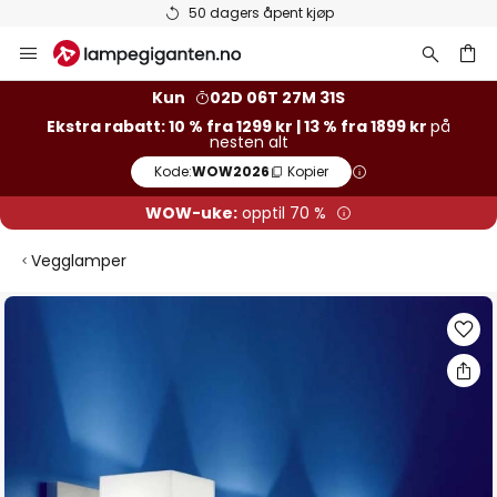
50 dagers åpent kjøp
Hopp
til
innhold
Kun
02D 06T 27M 31S
Ekstra rabatt: 10 % fra 1299 kr | 13 % fra 1899 kr
på
nesten alt
Kode:
WOW2026
Kopier
WOW-uke:
opptil 70 %
Vegglamper
Gå
til
slutten
av
bildegalleri