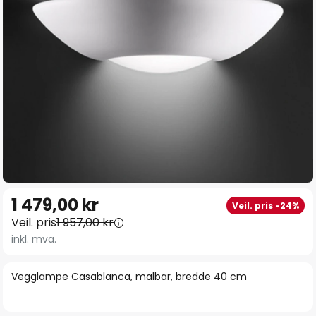
Gå
1 479,00 kr
Veil. pris -24%
til
Veil. pris
1 957,00 kr
begynnelsen
inkl. mva.
av
bildegalleri
Vegglampe Casablanca, malbar, bredde 40 cm