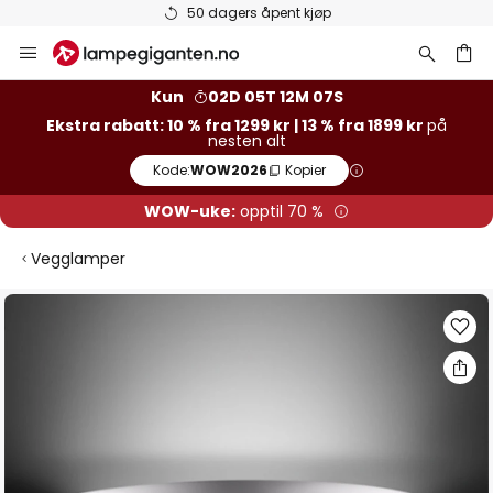
50 dagers åpent kjøp
Hopp
til
innhold
Kun
02D 05T 12M 06S
Ekstra rabatt: 10 % fra 1299 kr | 13 % fra 1899 kr
på
nesten alt
Kode:
WOW2026
Kopier
WOW-uke:
opptil 70 %
Vegglamper
Gå
til
slutten
av
bildegalleri