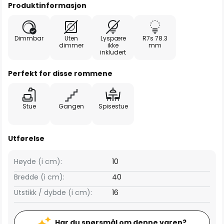
Produktinformasjon
Dimmbar
Uten
Lyspære
R7s 78.3
dimmer
ikke
mm
inkludert
Perfekt for disse rommene
Stue
Gangen
Spisestue
Utførelse
Høyde (i cm):
10
Bredde (i cm):
40
Utstikk / dybde (i cm):
16
Har du spørsmål om denne varen?