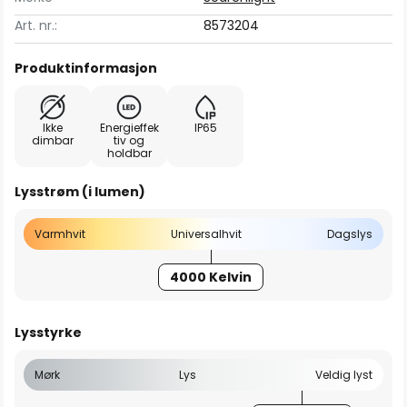
Art. nr.:
8573204
Produktinformasjon
Ikke
Energieffek
IP65
dimbar
tiv og
holdbar
Lysstrøm (i lumen)
Varmhvit
Universalhvit
Dagslys
4000 Kelvin
Lysstyrke
Mørk
Lys
Veldig lyst