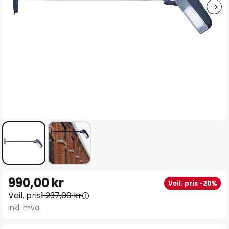
Gå
990,00 kr
Veil. pris -20%
til
Veil. pris
1 237,00 kr
begynnelsen
inkl. mva.
av
bildegalleri