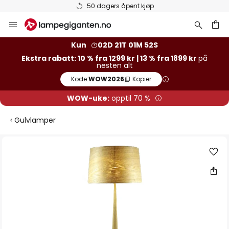
50 dagers åpent kjøp
Hopp
til
innhold
Kun
02D 21T 01M 51S
Ekstra rabatt: 10 % fra 1299 kr | 13 % fra 1899 kr
på
nesten alt
Kode:
WOW2026
Kopier
WOW-uke:
opptil 70 %
Gulvlamper
Gå
til
slutten
av
bildegalleri