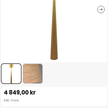
Gå
4 849,00 kr
til
begynnelsen
inkl. mva.
av