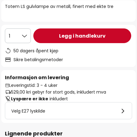
bildegalleri
Totem LS gulvlampe av metall, finert med ekte tre
Legg i handlekurv
1
50 dagers åpent kjøp
Sikre betalingsmetoder
Informasjon om levering
Leveringstid: 3 - 4 uker
529,00 kr
i gebyr for stort gods, inkludert mva
Lyspære er ikke
inkludert
Velg E27 lyskilde
Lignende produkter