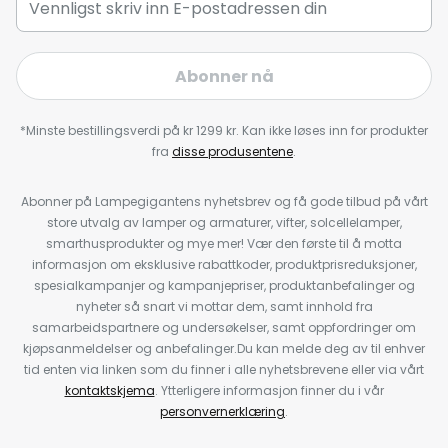
Abonner nå
*Minste bestillingsverdi på kr 1299 kr. Kan ikke løses inn for produkter
fra
disse produsentene
.
Abonner på Lampegigantens nyhetsbrev og få gode tilbud på vårt
store utvalg av lamper og armaturer, vifter, solcellelamper,
smarthusprodukter og mye mer! Vær den første til å motta
informasjon om eksklusive rabattkoder, produktprisreduksjoner,
spesialkampanjer og kampanjepriser, produktanbefalinger og
nyheter så snart vi mottar dem, samt innhold fra
samarbeidspartnere og undersøkelser, samt oppfordringer om
kjøpsanmeldelser og anbefalinger.Du kan melde deg av til enhver
tid enten via linken som du finner i alle nyhetsbrevene eller via vårt
kontaktskjema
. Ytterligere informasjon finner du i vår
personvernerklæring
.