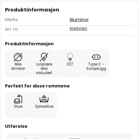
Produktinformasjon
Merke
Aluminor
Art. nr.:
1065090
Produktinformasjon
Ikke
Lyspære
E27
Type C -
dimbar
ikke
Europlugg
inkludert
Perfekt for disse rommene
Stue
Spisestue
Utførelse