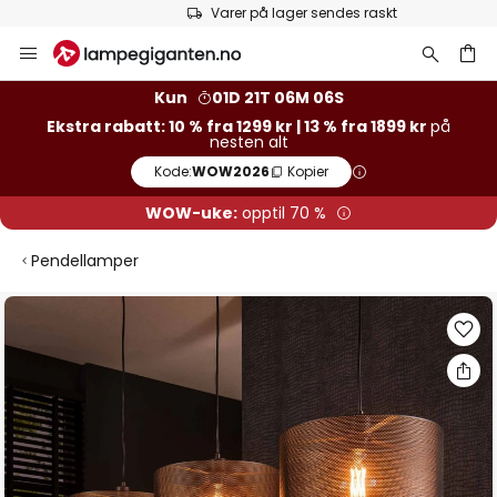
Varer på lager sendes raskt
Hopp
til
innhold
Kun
01D 21T 06M 06S
Ekstra rabatt: 10 % fra 1299 kr | 13 % fra 1899 kr
på
nesten alt
Kode:
WOW2026
Kopier
WOW-uke:
opptil 70 %
Pendellamper
Gå
til
slutten
av
bildegalleri