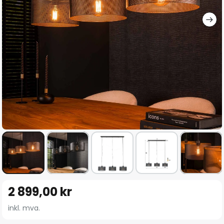
Gå
2 899,00 kr
til
begynnelsen
inkl. mva.
av