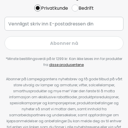
Privatkunde
Bedrift
Abonner nå
*Minste bestillingsverdi på kr 1299 kr. Kan ikke løses inn for produkter
fra
disse produsentene
.
Abonner på Lampegigantens nyhetsbrev og få gode tilbud på vårt
store utvalg av lamper og armaturer, vifter, solcellelamper,
smarthusprodukter og mye mer! Vær den første til å motta
informasjon om eksklusive rabattkoder, produktprisreduksjoner,
spesialkampanjer og kampanjepriser, produktanbefalinger og
nyheter så snart vi mottar dem, samt innhold fra
samarbeidspartnere og undersøkelser, samt oppfordringer om
kjøpsanmeldelser og anbefalinger.Du kan melde deg av til enhver
tid enten via linken som du finner i alle nyhetsbrevene eller via vårt