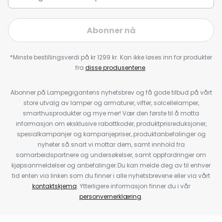
Abonner nå
*Minste bestillingsverdi på kr 1299 kr. Kan ikke løses inn for produkter
fra
disse produsentene
.
Abonner på Lampegigantens nyhetsbrev og få gode tilbud på vårt
store utvalg av lamper og armaturer, vifter, solcellelamper,
smarthusprodukter og mye mer! Vær den første til å motta
informasjon om eksklusive rabattkoder, produktprisreduksjoner,
spesialkampanjer og kampanjepriser, produktanbefalinger og
nyheter så snart vi mottar dem, samt innhold fra
samarbeidspartnere og undersøkelser, samt oppfordringer om
kjøpsanmeldelser og anbefalinger.Du kan melde deg av til enhver
tid enten via linken som du finner i alle nyhetsbrevene eller via vårt
kontaktskjema
. Ytterligere informasjon finner du i vår
personvernerklæring
.