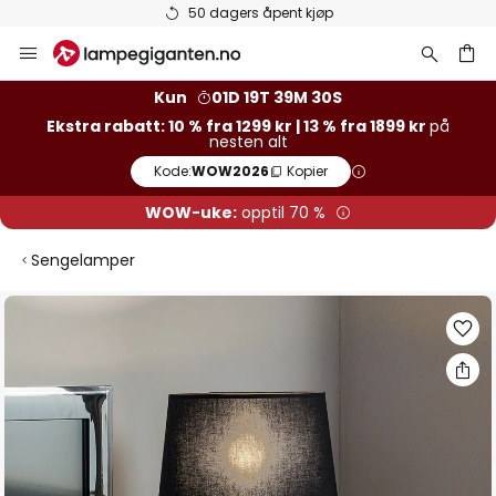
50 dagers åpent kjøp
Hopp
til
innhold
Kun
01D 19T 39M 30S
Ekstra rabatt: 10 % fra 1299 kr | 13 % fra 1899 kr
på
nesten alt
Kode:
WOW2026
Kopier
WOW-uke:
opptil 70 %
Sengelamper
Gå
til
slutten
av
bildegalleri