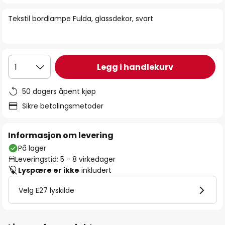
bildegalleri
Tekstil bordlampe Fulda, glassdekor, svart
Legg i handlekurv
1
50 dagers åpent kjøp
Sikre betalingsmetoder
Informasjon om levering
På lager
Leveringstid: 5 - 8 virkedager
Lyspære er ikke
inkludert
Velg E27 lyskilde