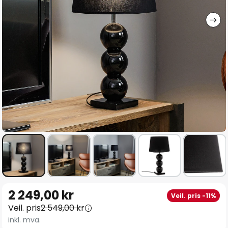
Gå
2 249,00 kr
Veil. pris -11%
til
Veil. pris
2 549,00 kr
begynnelsen
inkl. mva.
av