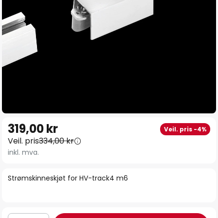
Gå
319,00 kr
Veil. pris -4%
til
Veil. pris
334,00 kr
begynnelsen
inkl. mva.
av
bildegalleri
Strømskinneskjøt for HV-track4 m6