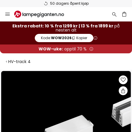
50 dagers åpent kjøp
Hopp
til
innhold
Ekstra rabatt: 10 % fra 1299 kr | 13 % fra 1899 kr
på
nesten alt
Kode:
WOW2026
Kopier
WOW-uke:
opptil 70 %
HV-track 4
Gå
til
slutten
av
bildegalleri