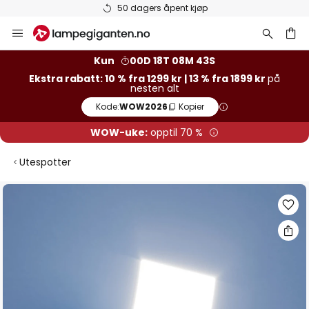
50 dagers åpent kjøp
Hopp
til
innhold
Kun
00D 18T 08M 43S
Ekstra rabatt: 10 % fra 1299 kr | 13 % fra 1899 kr
på
nesten alt
Kode:
WOW2026
Kopier
WOW-uke:
opptil 70 %
Utespotter
Gå
til
slutten
av
bildegalleri