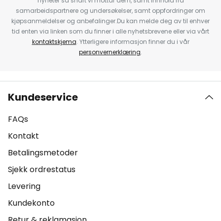
nyheter så snart vi mottar dem, samt innhold fra
samarbeidspartnere og undersøkelser, samt oppfordringer om
kjøpsanmeldelser og anbefalinger.Du kan melde deg av til enhver
tid enten via linken som du finner i alle nyhetsbrevene eller via vårt
kontaktskjema
. Ytterligere informasjon finner du i vår
personvernerklæring
.
Kundeservice
FAQs
Kontakt
Betalingsmetoder
Sjekk ordrestatus
Levering
Kundekonto
Retur & reklamasjon