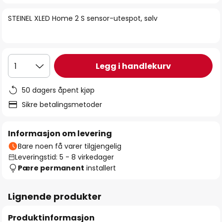
bildegalleri
STEINEL XLED Home 2 S sensor-utespot, sølv
Legg i handlekurv
1
50 dagers åpent kjøp
Sikre betalingsmetoder
Informasjon om levering
Bare noen få varer tilgjengelig
Leveringstid: 5 - 8 virkedager
Pære permanent
installert
Lignende produkter
Produktinformasjon