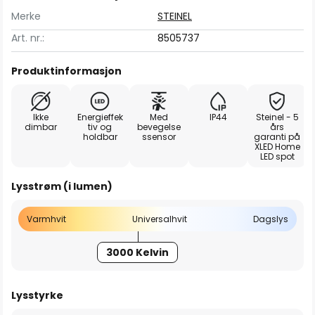
Merke
STEINEL
Art. nr.:
8505737
Produktinformasjon
Ikke
Energieffek
Med
IP44
Steinel - 5
dimbar
tiv og
bevegelse
års
holdbar
ssensor
garanti på
XLED Home
LED spot
Lysstrøm (i lumen)
Varmhvit
Universalhvit
Dagslys
3000 Kelvin
Lysstyrke