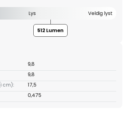
Lys
Veldig lyst
512 Lumen
9,8
9,8
(i cm):
17,5
0,475