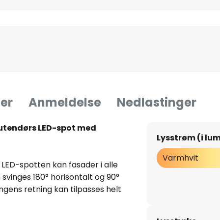
er
Anmeldelse
Nedlastinger
 utendørs LED-spot med
Lysstrøm (i lu
Varmhvit
LED-spotten kan fasader i alle
n svinges 180° horisontalt og 90°
ingens retning kan tilpasses helt
koble sammen flere spotter via
en utskiftbar LED-pære med