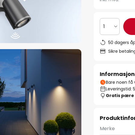
1
50 dagers åp
Sikre betali
Informasjon
Bare noen få v
Leveringstid: 
Gratis pære
Produktinf
Merke