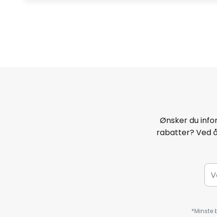
Ønsker du infor
rabatter? Ved 
*Minste b