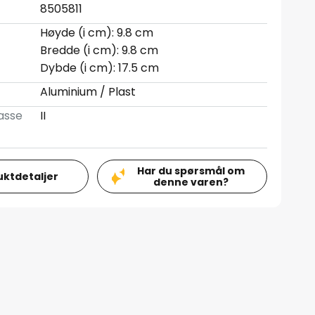
8505811
Høyde (i cm): 9.8 cm
Bredde (i cm): 9.8 cm
Dybde (i cm): 17.5 cm
Aluminium / Plast
asse
II
Har du spørsmål om
uktdetaljer
denne varen?