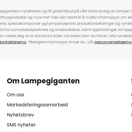
igantens nyhetsbrev og få gode tilbud på vårt store utvalg av lamper og 
rthusprodukter og mye mer! Vær den første til å motta informasjon om eks
oner, spesialkampanjer og kampanjepriser, produktanbefalinger og nyheter
ld fra samarbeidspartnere og undersøkelser, samt oppfordringer om kjø
 melde deg av til enhver tid enten via linken som du finner i alle nyhetsbr
kontaktskjema
. Ytterligere informasjon finner du i vår
personvernerklæring
Om Lampegiganten
Om oss
Markedsføringssamarbeid
Nyhetsbrev
SMS nyheter