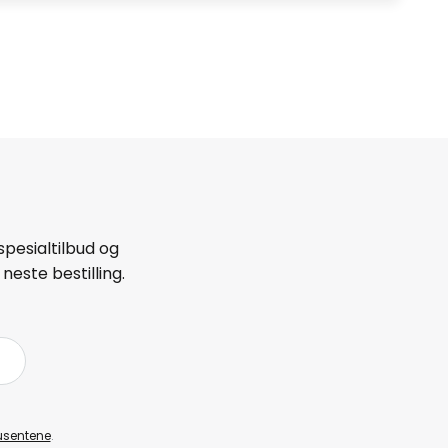
spesialtilbud og
neste bestilling.
å
usentene
.