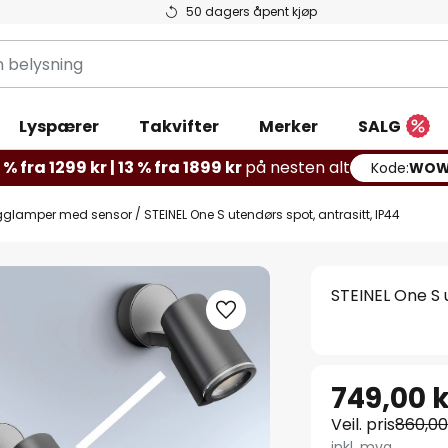
50 dagers åpent kjøp
g
Lyspærer
Takvifter
Merker
SALG
% fra 1299 kr | 13 % fra 1899 kr
på nesten alt
Kode:
WOW
gglamper med sensor
STEINEL One S utendørs spot, antrasitt, IP44
STEINEL One S 
749,00 k
Veil. pris
860,00
inkl. mva.