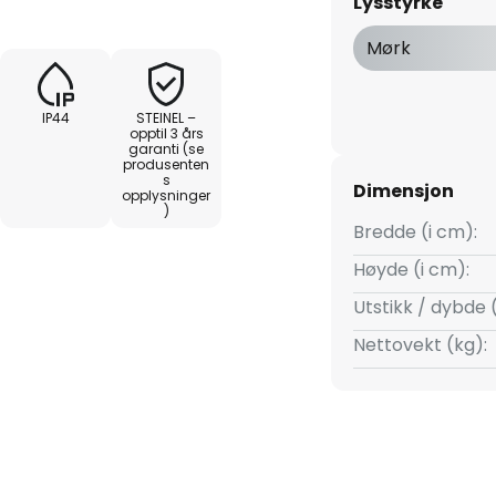
Lysstyrke
Mørk
sorer:
IP44
STEINEL –
opptil 3 års
garanti (se
produsenten
s
Dimensjon
opplysninger
)
Bredde (i cm):
Høyde (i cm):
Utstikk / dybde 
Nettovekt (kg):
s til 35 min