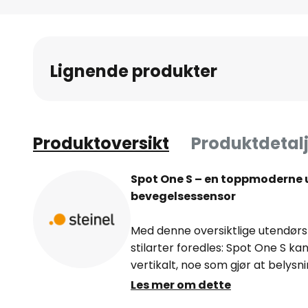
Gå
til
begynnelsen
av
Lignende produkter
bildegalleri
Produktoversikt
Produktdetalj
Spot One S – en toppmoderne
bevegelsessensor
Med denne oversiktlige utendørs 
stilarter foredles: Spot One S ka
vertikalt, noe som gjør at belysn
individuelt. Det er også mulig å 
Les mer om dette
kabel. Spot One S leveres med 