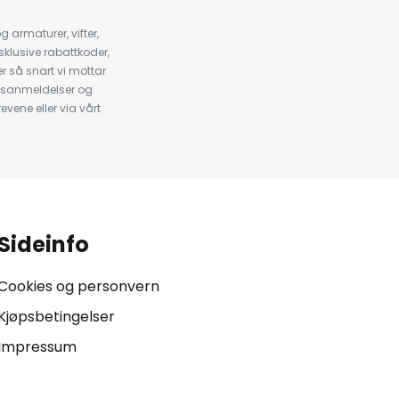
armaturer, vifter,
klusive rabattkoder,
 så snart vi mottar
psanmeldelser og
evene eller via vårt
.
Sideinfo
Cookies og personvern
Kjøpsbetingelser
Impressum