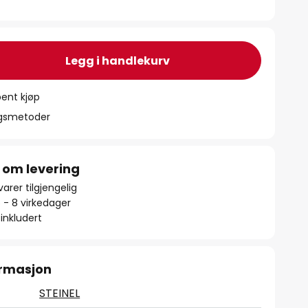
Legg i handlekurv
ent kjøp
ngsmetoder
 om levering
arer tilgjengelig
5 - 8 virkedager
inkludert
ormasjon
STEINEL