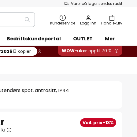
Varer på lager sendes raskt
Søk
Kundeservice
Logg inn
Handlekurv
Bedriftskundeportal
OUTLET
Mer
WOW-uke:
opptil 70 %
2026
Kopier
utendørs spot, antrasitt, IP44
r
Veil. pris -13%
 kr