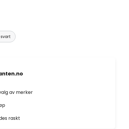
svart
nten.no
valg av merker
jøp
des raskt