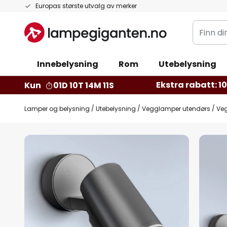
Hopp
Europas største utvalg av merker
til
Finn
innhold
din
belysnin
Innebelysning
Rom
Utebelysning
Ekstra rabatt: 10 
Kun
01D 10T 14M 10S
Lamper og belysning
Utebelysning
Vegglamper utendørs
Ve
Gå
til
slutten
av
bildegalleri