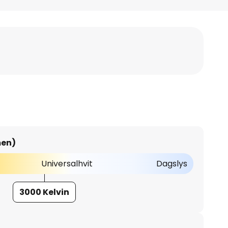
men)
Universalhvit
Dagslys
3000 Kelvin