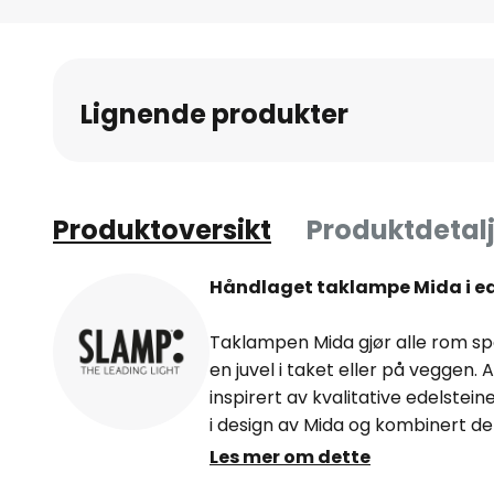
Gå
til
begynnelsen
av
Lignende produkter
bildegalleri
Produktoversikt
Produktdetalj
Håndlaget taklampe Mida i ed
Taklampen Mida gjør alle rom spe
en juvel i taket eller på veggen. 
inspirert av kvalitative edelstei
i design av Mida og kombinert de
magnetholdere. De antatte edels
Les mer om dette
av hvite Opalflex® og trykte Lent