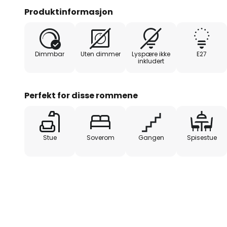
skyggeeffekt og silkeeffekt, er h
Produktinformasjon
fargerike og silkemyke farger. M
pærer som sender lys gjennom d
kaster imponerende effekter i ta
Dimmbar
Uten dimmer
Lyspære ikke
E27
inkludert
Grunnlagt av Roberto Ziliani i 19
lampeprodusenten Slamp lampen
å kombinere høy kvalitet med 
Perfekt for disse rommene
industriell produksjon.
Laget i Italia.
Stue
Soverom
Gangen
Spisestue