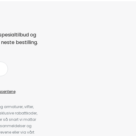
spesialtilbud og
neste bestilling.
å
usentene
.
armaturer, vifter,
klusive rabattkoder,
 så snart vi mottar
psanmeldelser og
evene eller via vårt