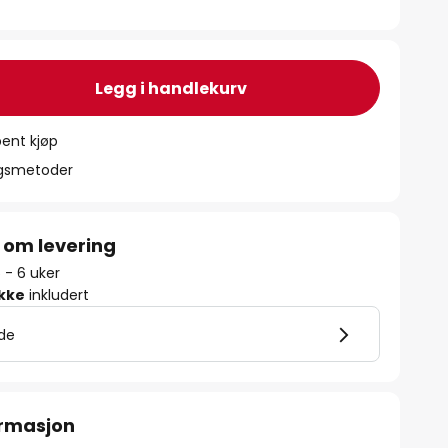
Legg i handlekurv
ent kjøp
ngsmetoder
 om levering
5 - 6 uker
ikke
inkludert
lde
ormasjon