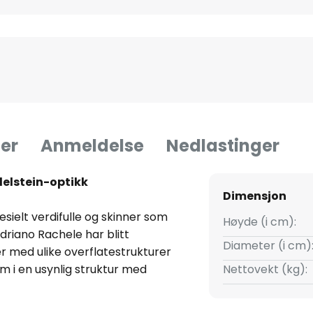
er
Anmeldelse
Nedlastinger
elstein-optikk
Dimensjon
sielt verdifulle og skinner som
Høyde (i cm):
Adriano Rachele har blitt
Diameter (i cm)
ner med ulike overflatestrukturer
m i en usynlig struktur med
Nettovekt (kg):
teinene, som er laget for hånd
iflex® med en spesiell