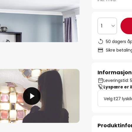
1
50 dagers åp
Sikre betali
Informasjon
Leveringstid: 
Lyspære er 
Velg E27 lyski
Produktinf