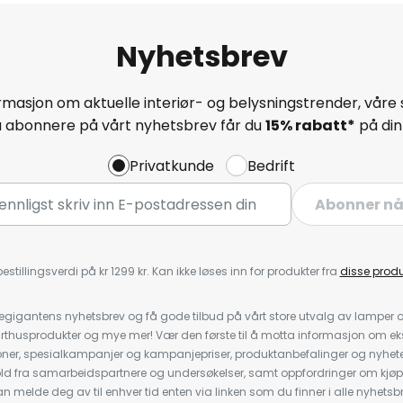
Nyhetsbrev
masjon om aktuelle interiør- og belysningstrender, våre 
å abonnere på vårt nyhetsbrev får du
15% rabatt*
på din 
Privatkunde
Bedrift
Abonner n
estillingsverdi på kr 1299 kr. Kan ikke løses inn for produkter fra
disse prod
igantens nyhetsbrev og få gode tilbud på vårt store utvalg av lamper og 
rthusprodukter og mye mer! Vær den første til å motta informasjon om eks
oner, spesialkampanjer og kampanjepriser, produktanbefalinger og nyheter
ld fra samarbeidspartnere og undersøkelser, samt oppfordringer om kjø
 melde deg av til enhver tid enten via linken som du finner i alle nyhetsbr