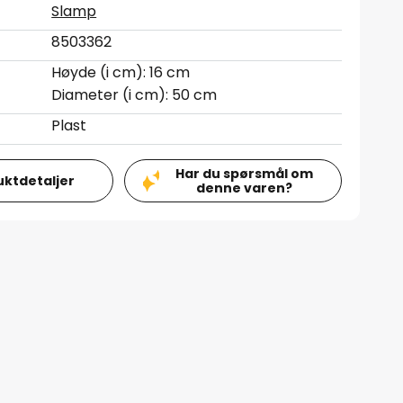
Slamp
8503362
Høyde (i cm): 16 cm
Diameter (i cm): 50 cm
Plast
Har du spørsmål om
uktdetaljer
denne varen?