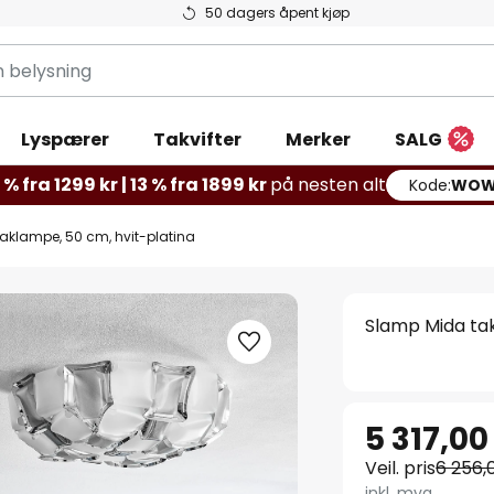
50 dagers åpent kjøp
g
Lyspærer
Takvifter
Merker
SALG
% fra 1299 kr | 13 % fra 1899 kr
på nesten alt
Kode:
WOW
aklampe, 50 cm, hvit-platina
Slamp Mida tak
5 317,00
Veil. pris
6 256,
inkl. mva.