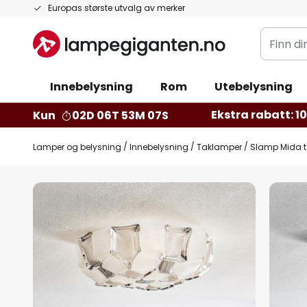
Hopp
Europas største utvalg av merker
til
Finn
innhold
din
belysnin
Innebelysning
Rom
Utebelysning
Ekstra rabatt: 10 
Kun
02D 06T 53M 06S
Lamper og belysning
Innebelysning
Taklamper
Slamp Mida t
Gå
til
slutten
av
bildegalleri