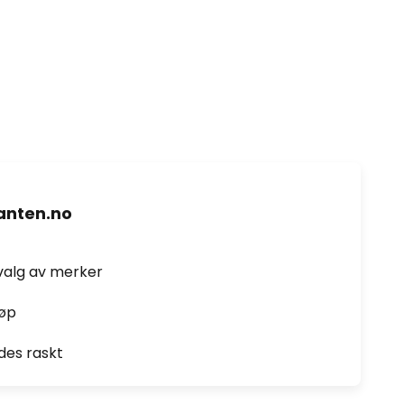
nten.no
valg av merker
jøp
des raskt