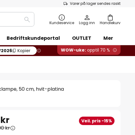
Varer på lager sendes raskt
Søk
Kundeservice
Logg inn
Handlekurv
Bedriftskundeportal
OUTLET
Mer
WOW-uke:
opptil 70 %
2026
Kopier
lampe, 50 cm, hvit-platina
 kr
Veil. pris -15%
00 kr