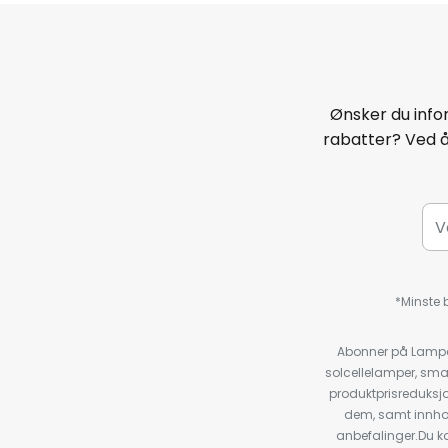
Ønsker du infor
rabatter? Ved 
*Minste b
Abonner på Lampeg
solcellelamper, sma
produktprisreduksj
dem, samt innho
anbefalinger.Du kan