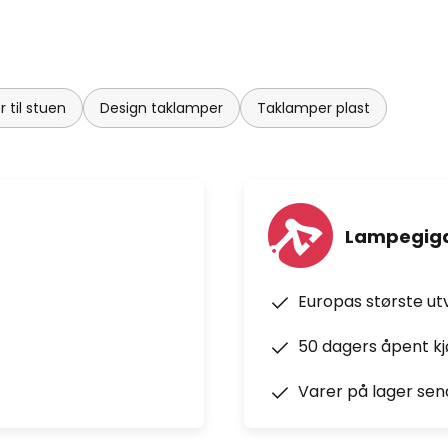
 til stuen
Design taklamper
Taklamper plast
Lampegiga
Europas største ut
50 dagers åpent k
Varer på lager sen