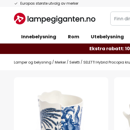
Hopp
Europas største utvalg av merker
til
Finn
innhold
din
belysnin
Innebelysning
Rom
Utebelysning
Ekstra rabatt: 10 
Lamper og belysning
Merker
Seletti
SELETTI Hybrid Procopia kru
Gå
til
slutten
av
bildegalleri