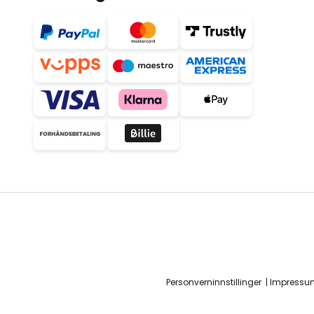
Personverninnstillinger
Impressu