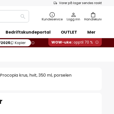
Varer på lager sendes raskt
Søk
Kundeservice
Logg inn
Handlekurv
Bedriftskundeportal
OUTLET
Mer
WOW-uke:
opptil 70 %
2026
Kopier
Procopia krus, hvit, 350 ml, porselen
r