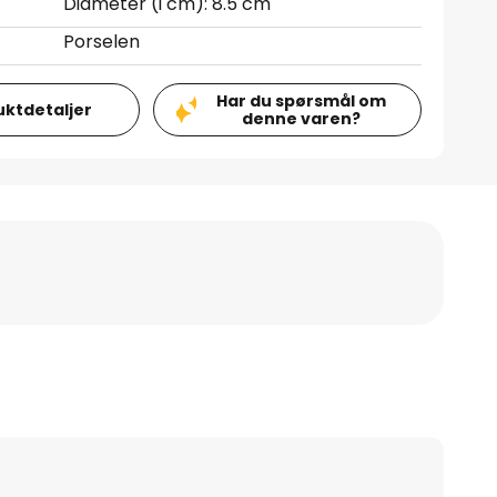
Diameter (i cm): 8.5 cm
Porselen
Har du spørsmål om
uktdetaljer
denne varen?