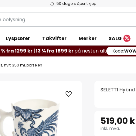
50 dagers åpent kjøp
g
Lyspærer
Takvifter
Merker
SALG
% fra 1299 kr | 13 % fra 1899 kr
på nesten alt
Kode:
WOW
s, hvit, 350 ml, porselen
SELETTI Hybrid 
519,00 k
inkl. mva.