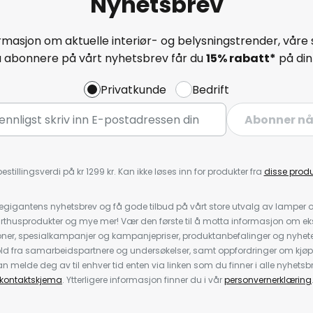
Nyhetsbrev
masjon om aktuelle interiør- og belysningstrender, våre 
å abonnere på vårt nyhetsbrev får du
15% rabatt*
på din 
Privatkunde
Bedrift
Abonner n
estillingsverdi på kr 1299 kr. Kan ikke løses inn for produkter fra
disse prod
igantens nyhetsbrev og få gode tilbud på vårt store utvalg av lamper og 
rthusprodukter og mye mer! Vær den første til å motta informasjon om eks
oner, spesialkampanjer og kampanjepriser, produktanbefalinger og nyheter
ld fra samarbeidspartnere og undersøkelser, samt oppfordringer om kjø
 melde deg av til enhver tid enten via linken som du finner i alle nyhetsbr
kontaktskjema
. Ytterligere informasjon finner du i vår
personvernerklæring