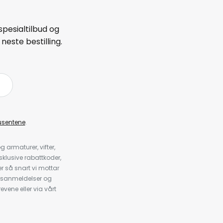
spesialtilbud og
neste bestilling.
å
usentene
.
armaturer, vifter,
klusive rabattkoder,
 så snart vi mottar
psanmeldelser og
evene eller via vårt
.