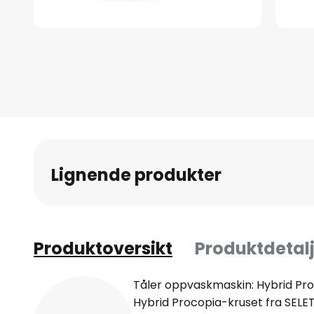
Gå
til
begynnelsen
av
bildegalleri
Lignende produkter
Produktoversikt
Produktdetalj
Tåler oppvaskmaskin: Hybrid Pro
Hybrid Procopia-kruset fra SELET