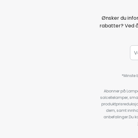
Ønsker du infor
rabatter? Ved 
*Minste b
Abonner på Lampeg
solcellelamper, sma
produktprisreduksj
dem, samt innho
anbefalinger.Du kan