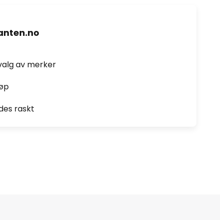
nten.no
valg av merker
jøp
des raskt