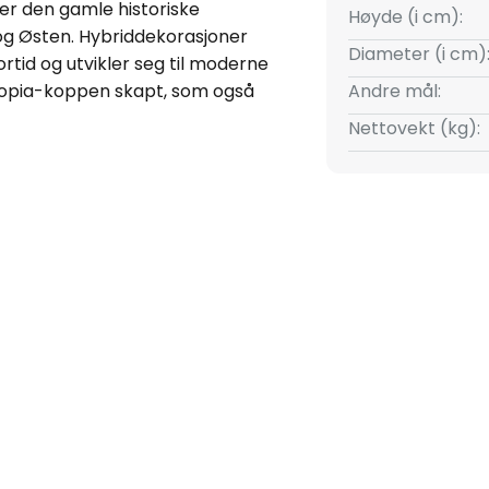
ler den gamle historiske
Høyde (i cm):
og Østen. Hybriddekorasjoner
Diameter (i cm)
tid og utvikler seg til moderne
ocopia-koppen skapt, som også
Andre mål:
Nettovekt (kg):