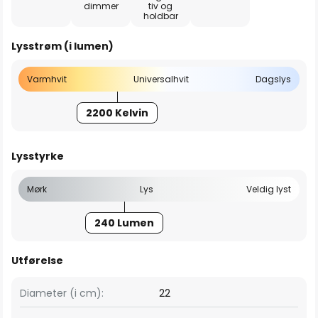
dimmer
tiv og
holdbar
Lysstrøm (i lumen)
Varmhvit
Universalhvit
Dagslys
2200 Kelvin
Lysstyrke
Mørk
Lys
Veldig lyst
240 Lumen
Utførelse
Diameter (i cm):
22