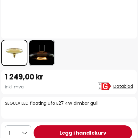
Gå
1 249,00 kr
til
begynnelsen
Datablad
inkl. mva.
av
bildegalleri
SEGULA LED floating ufo E27 4W dimbar gull
Legg i handlekurv
1