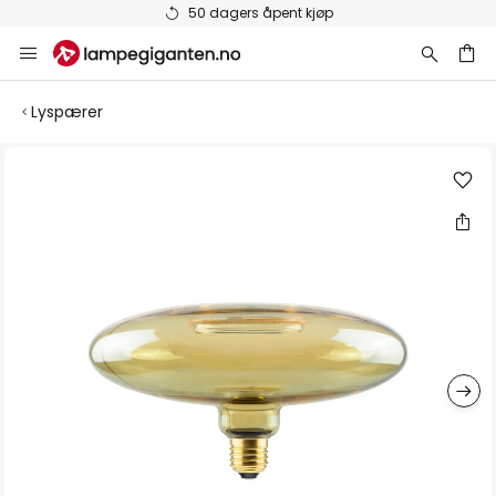
50 dagers åpent kjøp
Hopp
til
innhold
Lyspærer
Gå
til
slutten
av
bildegalleri