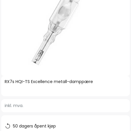
Gå
RX7s HQI-TS Excellence metall-damppære
til
begynnelsen
av
inkl. mva.
bildegalleri
50 dagers åpent kjøp