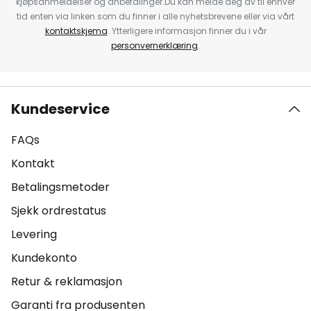
kjøpsanmeldelser og anbefalinger.Du kan melde deg av til enhver
tid enten via linken som du finner i alle nyhetsbrevene eller via vårt
kontaktskjema
. Ytterligere informasjon finner du i vår
personvernerklæring
.
Kundeservice
FAQs
Kontakt
Betalingsmetoder
Sjekk ordrestatus
Levering
Kundekonto
Retur & reklamasjon
Garanti fra produsenten