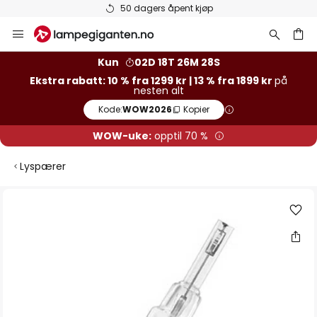
50 dagers åpent kjøp
Hopp
til
innhold
Kun
02D 18T 26M 27S
Ekstra rabatt: 10 % fra 1299 kr | 13 % fra 1899 kr
på
nesten alt
Kode:
WOW2026
Kopier
WOW-uke:
opptil 70 %
Lyspærer
Gå
til
slutten
av
bildegalleri