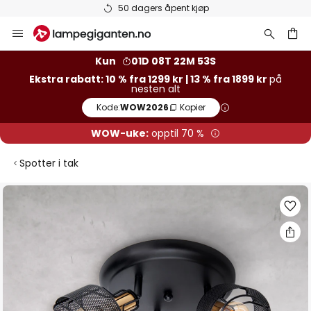
50 dagers åpent kjøp
Hopp
til
innhold
Kun
01D 08T 22M 53S
Ekstra rabatt: 10 % fra 1299 kr | 13 % fra 1899 kr
på
nesten alt
Kode:
WOW2026
Kopier
WOW-uke:
opptil 70 %
Spotter i tak
Gå
til
slutten
av
bildegalleri