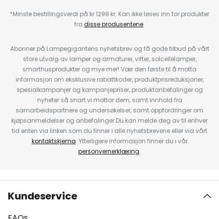
*Minste bestillingsverdi på kr 1299 kr. Kan ikke løses inn for produkter
fra
disse produsentene
.
Abonner på Lampegigantens nyhetsbrev og få gode tilbud på vårt
store utvalg av lamper og armaturer, vifter, solcellelamper,
smarthusprodukter og mye mer! Vær den første til å motta
informasjon om eksklusive rabattkoder, produktprisreduksjoner,
spesialkampanjer og kampanjepriser, produktanbefalinger og
nyheter så snart vi mottar dem, samt innhold fra
samarbeidspartnere og undersøkelser, samt oppfordringer om
kjøpsanmeldelser og anbefalinger.Du kan melde deg av til enhver
tid enten via linken som du finner i alle nyhetsbrevene eller via vårt
kontaktskjema
. Ytterligere informasjon finner du i vår
personvernerklæring
.
Kundeservice
FAQs