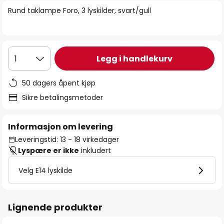
bildegalleri
Rund taklampe Foro, 3 lyskilder, svart/gull
Legg i handlekurv
1
50 dagers åpent kjøp
Sikre betalingsmetoder
Informasjon om levering
Leveringstid: 13 - 18 virkedager
Lyspære er ikke
inkludert
Velg E14 lyskilde
Lignende produkter