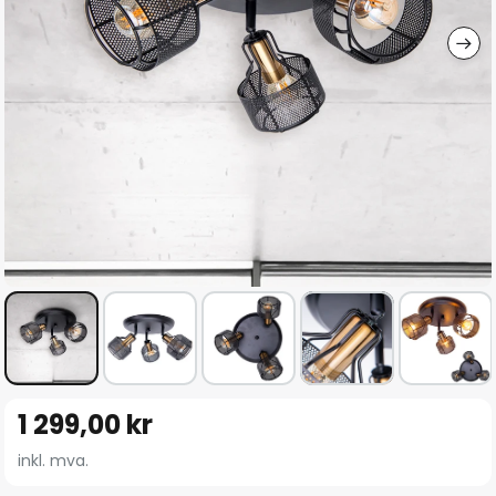
Gå
1 299,00 kr
til
begynnelsen
inkl. mva.
av