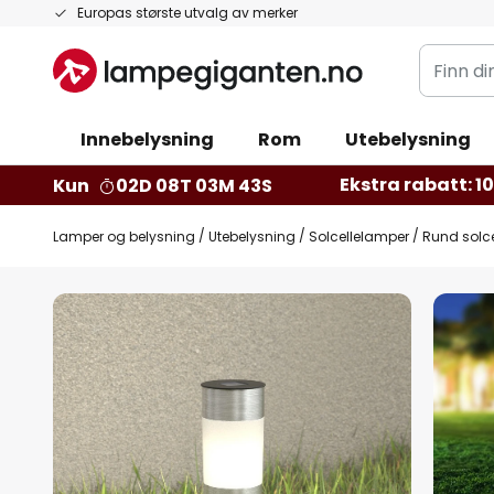
Hopp
Europas største utvalg av merker
til
Finn
innhold
din
belysnin
Innebelysning
Rom
Utebelysning
Ekstra rabatt: 10 
Kun
02D 08T 03M 42S
Lamper og belysning
Utebelysning
Solcellelamper
Rund solce
Gå
til
slutten
av
bildegalleri