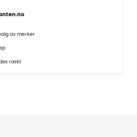
nten.no
valg av merker
jøp
des raskt