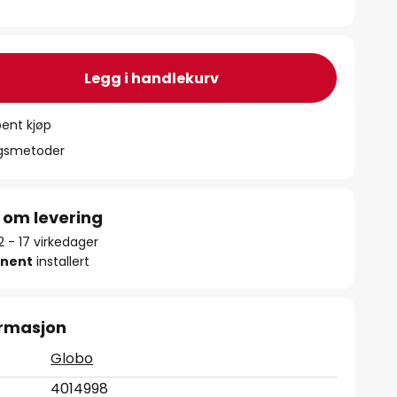
Legg i handlekurv
ent kjøp
ngsmetoder
 om levering
12 - 17 virkedager
nent
installert
ormasjon
Globo
4014998