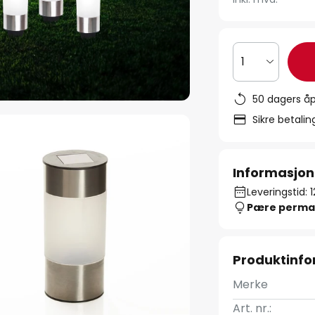
1
50 dagers åp
Sikre betali
Informasjon
Leveringstid: 
Pære perma
Produktinf
Merke
Art. nr.: