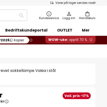
Varer på lager sendes raskt
Søk
Kundeservice
Logg inn
Handlekurv
Bedriftskundeportal
OUTLET
Mer
WOW-uke:
opptil 70 %
2026
Kopier
revet sokkellampe Valea i stål
r
Veil. pris -17%
 kr