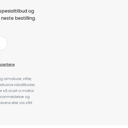
spesialtilbud og
neste bestilling.
å
usentene
.
armaturer, vifter,
klusive rabattkoder,
 så snart vi mottar
psanmeldelser og
evene eller via vårt
.