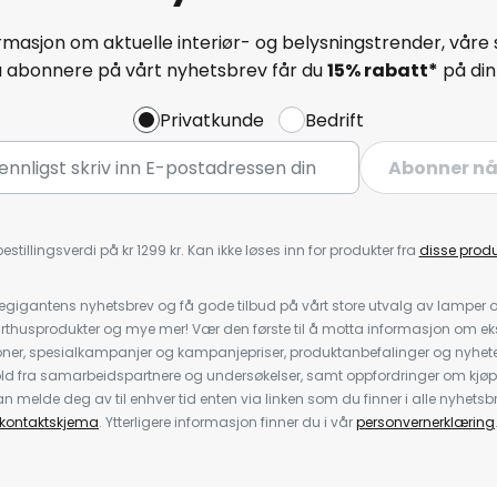
masjon om aktuelle interiør- og belysningstrender, våre 
å abonnere på vårt nyhetsbrev får du
15% rabatt*
på din 
Privatkunde
Bedrift
Abonner n
estillingsverdi på kr 1299 kr. Kan ikke løses inn for produkter fra
disse prod
igantens nyhetsbrev og få gode tilbud på vårt store utvalg av lamper og 
rthusprodukter og mye mer! Vær den første til å motta informasjon om eks
oner, spesialkampanjer og kampanjepriser, produktanbefalinger og nyheter
ld fra samarbeidspartnere og undersøkelser, samt oppfordringer om kjø
 melde deg av til enhver tid enten via linken som du finner i alle nyhetsbr
kontaktskjema
. Ytterligere informasjon finner du i vår
personvernerklæring