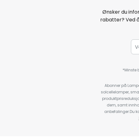
Ønsker du infor
rabatter? Ved 
*Minste b
Abonner på Lampeg
solcellelamper, sma
produktprisreduksj
dem, samt innho
anbefalinger.Du kan