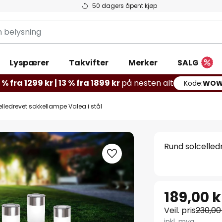
50 dagers åpent kjøp
g
Lyspærer
Takvifter
Merker
SALG
% fra 1299 kr | 13 % fra 1899 kr
på nesten alt
Kode:
WOW
lledrevet sokkellampe Valea i stål
Rund solcelled
189,00 k
Veil. pris
230,00
inkl. mva.