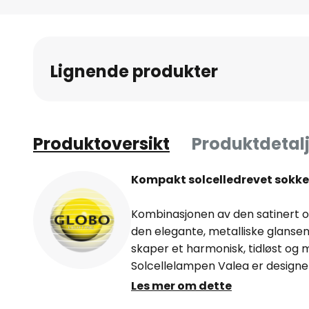
Gå
til
begynnelsen
av
Lignende produkter
bildegalleri
Produktoversikt
Produktdetalj
Kompakt solcelledrevet sokkel
Kombinasjonen av den satinert 
den elegante, metalliske glansen o
skaper et harmonisk, tidløst og 
Solcellelampen Valea er designet
værbestandig. Solcellepanelet la
Les mer om dette
lading gir omtrent åtte timers 