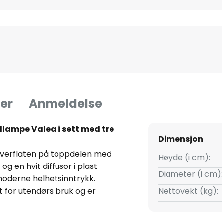
er
Anmeldelse
lampe Valea i sett med tre
Dimensjon
overflaten på toppdelen med
Høyde (i cm):
g en hvit diffusor i plast
Diameter (i cm)
moderne helhetsinntrykk.
 for utendørs bruk og er
Nettovekt (kg):
der batteriet om dagen, og full
lys. Denne LED-lampen kan