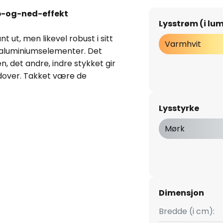
p-og-ned-effekt
Lysstrøm (i lu
ut, men likevel robust i sitt
Varmhvit
 aluminiumselementer. Det
n, det andre, indre stykket gir
edover. Takket være de
EDene oppnås en veldig høy
rgegjengivelsesindeks . Frame
Lysstyrke
 private og kommersielle miljøer
e fasiliteter. Nøytrale farger
Mørk
d rett i denne kombinasjonen!
iker! Med den tidløse formen og
lampe Frame ble skapt av
ovanni Lauda, er den sikker på
Dimensjon
flere tiår, akkurat som den er i
Bredde (i cm):
nligvis med en enkel design