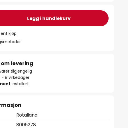
Legg i handlekurv
ent kjøp
ngsmetoder
 om levering
arer tilgjengelig
5 - 8 virkedager
nent
installert
ormasjon
Rotaliana
8005278