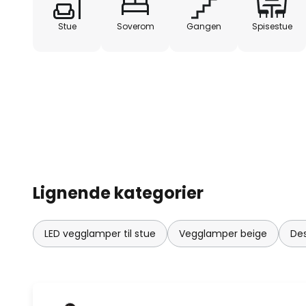
laget av aluminium, som er parr
som LED-lys av høy kvalitet.
Stue
Soverom
Gangen
Spisestue
Lignende kategorier
LED vegglamper til stue
Vegglamper beige
De