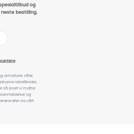
spesialtilbud og
neste bestilling.
å
usentene
.
armaturer, vifter,
klusive rabattkoder,
 så snart vi mottar
psanmeldelser og
evene eller via vårt
.