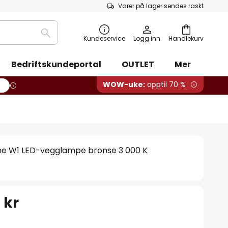
Varer på lager sendes raskt
Søk
Kundeservice
Logg inn
Handlekurv
Bedriftskundeportal
OUTLET
Mer
WOW-uke:
opptil 70 %
me W1 LED-vegglampe bronse 3 000 K
 kr