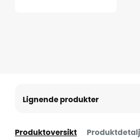
Gå
til
begynnelsen
av
bildegalleri
Lignende produkter
Produktoversikt
Produktdetalj