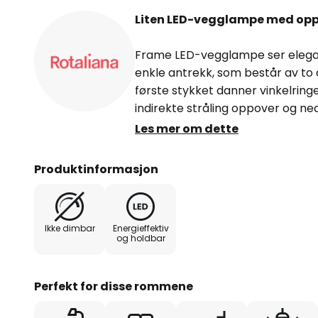
Liten LED-vegglampe med op
Frame LED-vegglampe ser elegant 
enkle antrekk, som består av to
første stykket danner vinkelringe
indirekte stråling oppover og n
innebygde, varme hvite strøm-L
Les mer om dette
lysutbytte , som også har høy fa
kutter derfor en fin figur i både
Produktinformasjon
og passer lett inn i mange modern
og tidløs eleganse - du har allti
Ikke dimbar
Energieffektiv
De beste forholdene for en klass
og holdbar
designet som den lille LED-vegg
designerne Dante Donegani og Gi
å være moderne og "oppdatert" i 
Perfekt for disse rommene
dag. Begge designerne jobber va