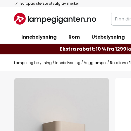
Hopp
Europas største utvalg av merker
til
Finn
innhold
din
belysnin
Innebelysning
Rom
Utebelysning
Ekstra rabatt: 10 % fra 1299 kr
Lamper og belysning
Innebelysning
Vegglamper
Rotaliana 
Gå
til
slutten
av
bildegalleri