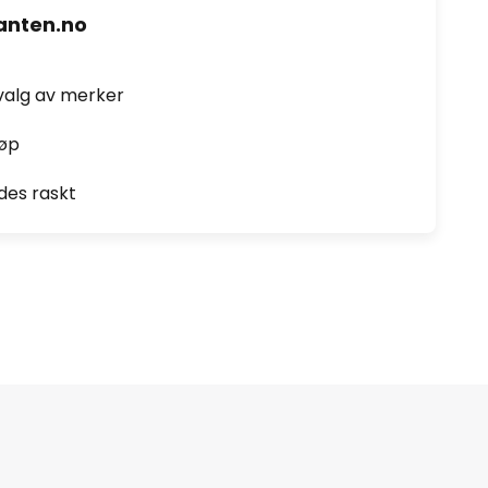
nten.no
valg av merker
jøp
des raskt