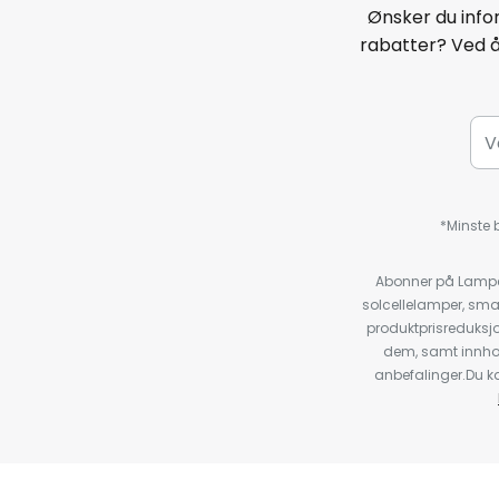
Ønsker du infor
rabatter? Ved 
*Minste b
Abonner på Lampeg
solcellelamper, sma
produktprisreduksj
dem, samt innho
anbefalinger.Du kan