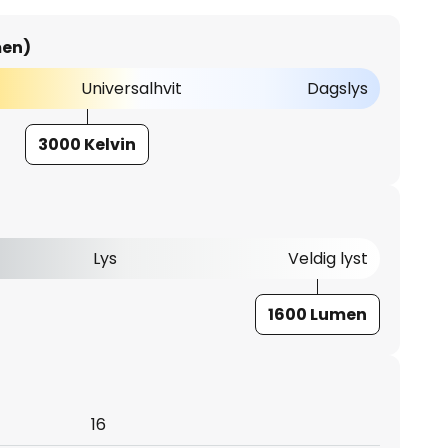
men)
Universalhvit
Dagslys
3000 Kelvin
Lys
Veldig lyst
1600 Lumen
16