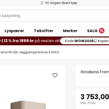
50 dagers åpent kjøp
g
Lyspærer
Takvifter
Merker
SALG
 | 13 % fra 1899 kr
på nesten alt
Kode:
WOW2026
Kopier
Frame W1 LED-vegglampe bronse 3 000 K
Rotaliana Fra
3 753,00
inkl. mva.