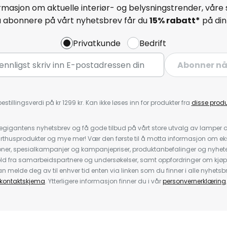
masjon om aktuelle interiør- og belysningstrender, våre 
å abonnere på vårt nyhetsbrev får du
15% rabatt*
på din 
Privatkunde
Bedrift
Abonner n
estillingsverdi på kr 1299 kr. Kan ikke løses inn for produkter fra
disse prod
igantens nyhetsbrev og få gode tilbud på vårt store utvalg av lamper og 
rthusprodukter og mye mer! Vær den første til å motta informasjon om eks
oner, spesialkampanjer og kampanjepriser, produktanbefalinger og nyheter
ld fra samarbeidspartnere og undersøkelser, samt oppfordringer om kjø
 melde deg av til enhver tid enten via linken som du finner i alle nyhetsbr
kontaktskjema
. Ytterligere informasjon finner du i vår
personvernerklæring