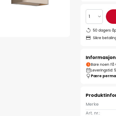
1
50 dagers åp
Sikre betali
Informasjon
Bare noen få v
Leveringstid: 
Pære perma
Produktinf
Merke
Art. nr.: