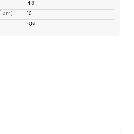
4,8
(i cm):
10
0,81