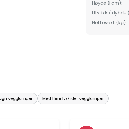
et med innovative teknologier
Høyde (i cm):
Utstikk / dybde 
Nettovekt (kg):
sign vegglamper
Med flere lyskilder vegglamper