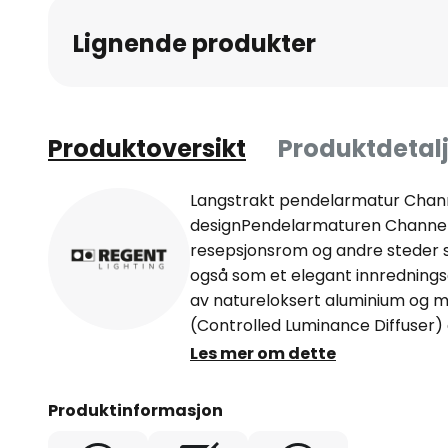
av
Lignende produkter
bildegalleri
Produktoversikt
Produktdetalj
Langstrakt pendelarmatur Chan
designPendelarmaturen Channel 
resepsjonsrom og andre steder s
også som et elegant innrednings
av natureloksert aluminium og m
(Controlled Luminance Diffuser) 
den en effektiv, skyggefri og sam
Les mer om dette
direkte (40 %) og indirekte (60 %
behagelig opplyst. Forkoblingsut
Produktinformasjon
perfekt avblending for kontorbe