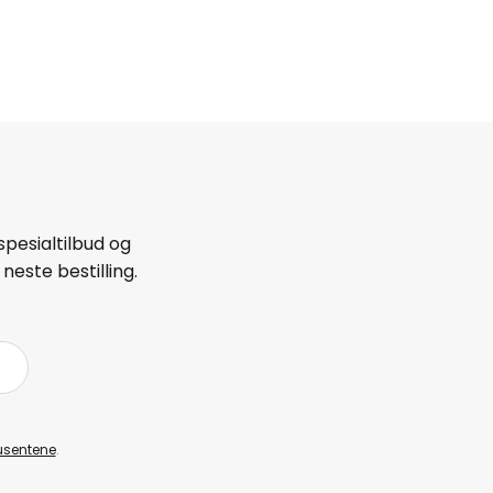
spesialtilbud og
neste bestilling.
å
usentene
.