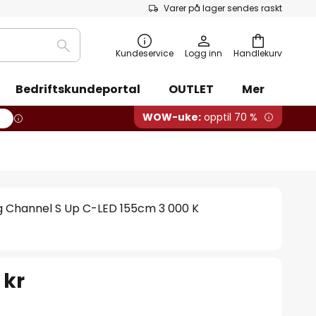
Varer på lager sendes raskt
Søk
Kundeservice
Logg inn
Handlekurv
Bedriftskundeportal
OUTLET
Mer
WOW-uke:
opptil 70 %
g Channel S Up C-LED 155cm 3 000 K
 kr