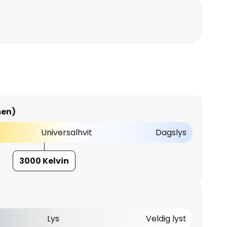
men)
Universalhvit
Dagslys
3000 Kelvin
Lys
Veldig lyst