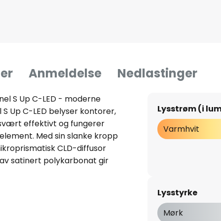
er
Anmeldelse
Nedlastinger
nel S Up C-LED - moderne
Lysstrøm (i lu
S Up C-LED belyser kontorer,
vært effektivt og fungerer
Varmhvit
element. Med sin slanke kropp
ikroprismatisk CLD-diffusor
av satinert polykarbonat gir
tidig dekorativ lyslinje med
) lyseffekter. Taket er også
Lysstyrke
styr inkludert- dimbar (DALI)-
lysning i samsvar med
Mørk