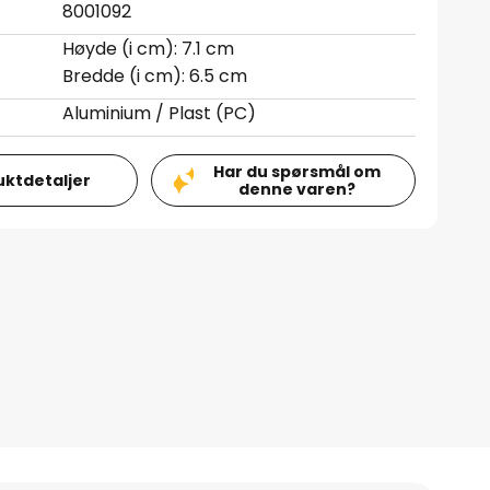
8001092
Høyde (i cm): 7.1 cm
Bredde (i cm): 6.5 cm
Aluminium / Plast (PC)
Har du spørsmål om
uktdetaljer
denne varen?