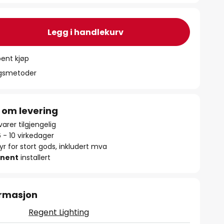
Legg i handlekurv
ent kjøp
ngsmetoder
 om levering
arer tilgjengelig
6 - 10 virkedager
yr for stort gods, inkludert mva
nent
installert
ormasjon
Regent Lighting