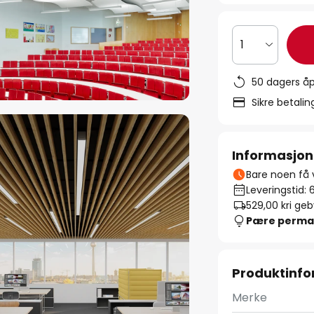
1
50 dagers åp
Sikre betali
Informasjon
Bare noen få v
Leveringstid: 
529,00 kr
i geb
Pære perma
Produktinf
Merke