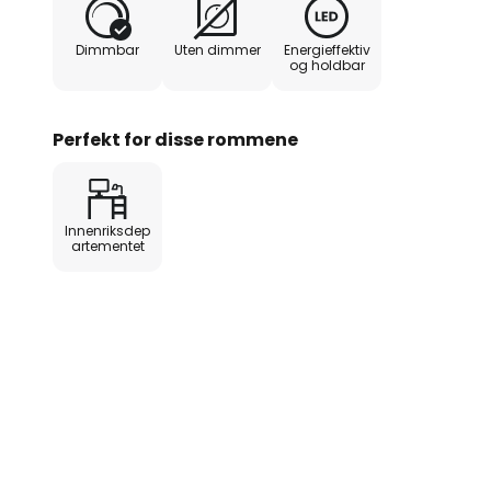
standarder- maks. 3 000 cd/m²- 
lysstrøm: opptil 1 500 lm/m- slag
Dimmbar
Uten dimmer
Energieffektiv
og holdbar
Perfekt for disse rommene
Innenriksdep
artementet