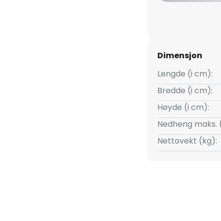
ingen synlige skruer- høy
fasthetsklasse: IK08
Dimensjon
Lengde (i cm):
Bredde (i cm):
Høyde (i cm):
Nedheng maks. 
Nettovekt (kg):