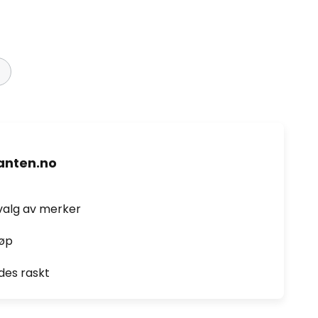
nten.no
valg av merker
jøp
des raskt