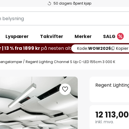
50 dagers åpent kjøp
g
Lyspærer
Takvifter
Merker
SALG
 | 13 % fra 1899 kr
på nesten alt
Kode:
WOW2026
Kopier
 hengelamper
Regent Lighting Channel S Up C-LED 155cm 3 000 K
Regent Lightin
12 113,00
inkl. mva.