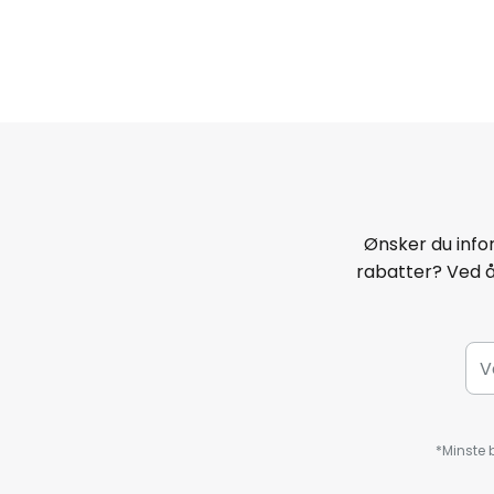
Ønsker du infor
rabatter? Ved 
*Minste b