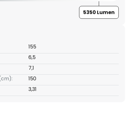
5350 Lumen
155
6,5
7,1
(cm):
150
3,31