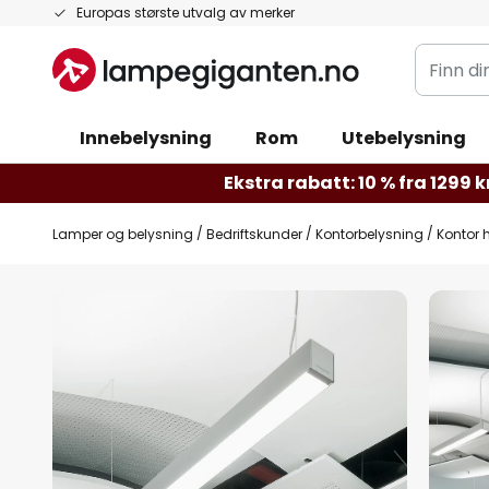
Hopp
Europas største utvalg av merker
til
Finn
innhold
din
belysnin
Innebelysning
Rom
Utebelysning
Ekstra rabatt: 10 % fra 1299 kr
Lamper og belysning
Bedriftskunder
Kontorbelysning
Kontor
Gå
til
slutten
av
bildegalleri