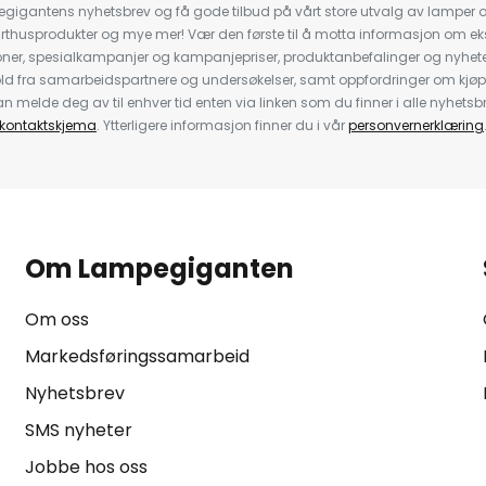
igantens nyhetsbrev og få gode tilbud på vårt store utvalg av lamper og 
rthusprodukter og mye mer! Vær den første til å motta informasjon om eks
oner, spesialkampanjer og kampanjepriser, produktanbefalinger og nyheter
ld fra samarbeidspartnere og undersøkelser, samt oppfordringer om kjø
 melde deg av til enhver tid enten via linken som du finner i alle nyhetsbr
kontaktskjema
. Ytterligere informasjon finner du i vår
personvernerklæring
Om Lampegiganten
Om oss
Markedsføringssamarbeid
Nyhetsbrev
SMS nyheter
Jobbe hos oss