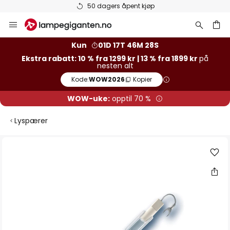
50 dagers åpent kjøp
Hopp
til
innhold
Kun
01D 17T 46M 28S
Ekstra rabatt: 10 % fra 1299 kr | 13 % fra 1899 kr
på
nesten alt
Kode:
WOW2026
Kopier
WOW-uke:
opptil 70 %
Lyspærer
Gå
til
slutten
av
bildegalleri