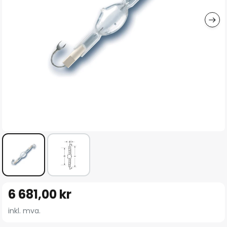
Gå
6 681,00 kr
til
begynnelsen
inkl. mva.
av