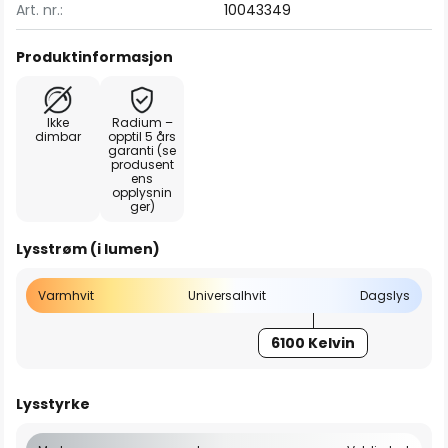
Art. nr.:
10043349
Produktinformasjon
Ikke
Radium –
dimbar
opptil 5 års
garanti (se
produsent
ens
opplysnin
ger)
Lysstrøm (i lumen)
Varmhvit
Universalhvit
Dagslys
6100 Kelvin
Lysstyrke