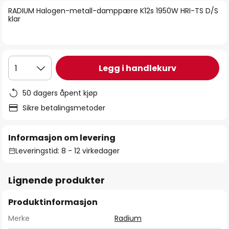
bildegalleri
RADIUM Halogen-metall-damppære K12s 1950W HRI-TS D/S
klar
Legg i handlekurv
1
50 dagers åpent kjøp
Sikre betalingsmetoder
Informasjon om levering
Leveringstid: 8 - 12 virkedager
Lignende produkter
Produktinformasjon
Merke
Radium