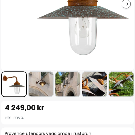
Gå
4 249,00 kr
til
begynnelsen
inkl. mva.
av
bildegalleri
Provence utendørs vegglampe i rustbrun