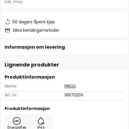
inkl. mva.
bildegalleri
50 dagers åpent kjøp
Sikre betalingsmetoder
Informasjon om levering
Lignende produkter
Produktinformasjon
Merke
PRIOS
Art. nr.:
9917020X
Produktinformasjon
Energieffek
IP44