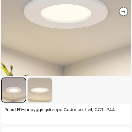
Gå
Prios LED-innbyggingslampe Cadance, hvit, CCT, IP44
til
begynnelsen
av