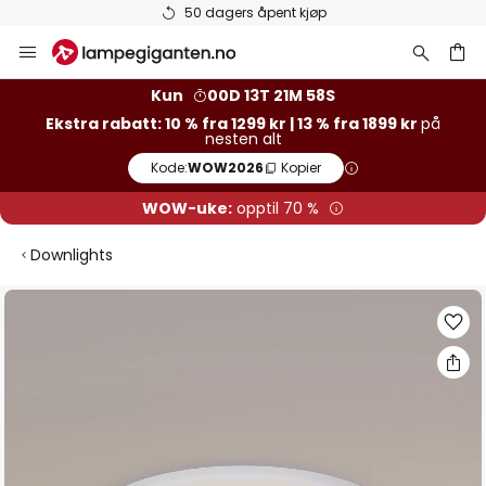
50 dagers åpent kjøp
Hopp
til
innhold
Kun
00D 13T 21M 57S
Ekstra rabatt: 10 % fra 1299 kr | 13 % fra 1899 kr
på
nesten alt
Kode:
WOW2026
Kopier
WOW-uke:
opptil 70 %
Downlights
Gå
til
slutten
av
bildegalleri