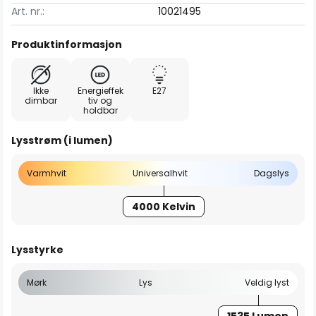
Art. nr.:
10021495
Produktinformasjon
Ikke
Energieffek
E27
dimbar
tiv og
holdbar
Lysstrøm (i lumen)
Varmhvit
Universalhvit
Dagslys
4000 Kelvin
Lysstyrke
Mørk
Lys
Veldig lyst