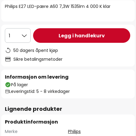
bildegalleri
Philips E27 LED-pære A60 7,3W 1535lm 4 000 K klar
Legg i handlekurv
1
50 dagers åpent kjøp
Sikre betalingsmetoder
Informasjon om levering
På lager
Leveringstid: 5 - 8 virkedager
Lignende produkter
Produktinformasjon
Merke
Philips