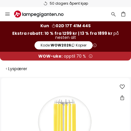
50 dagers åpent kjøp
Hopp
til
innhold
Kun
02D 17T 41M 44S
Ekstra rabatt: 10 % fra 1299 kr | 13 % fra 1899 kr
på
nesten alt
Kode:
WOW2026
Kopier
WOW-uke:
opptil 70 %
Lyspærer
Gå
til
slutten
av
bildegalleri