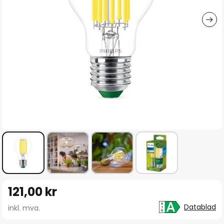
Gå
121,00 kr
til
begynnelsen
Datablad
inkl. mva.
av