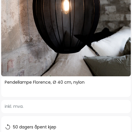
Gå
Pendellampe Florence, Ø 40 cm, nylon
til
begynnelsen
av
inkl. mva.
bildegalleri
50 dagers åpent kjøp