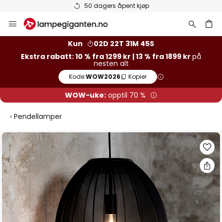
50 dagers åpent kjøp
Hopp
til
innhold
Kun
02D 22T 31M 44S
Ekstra rabatt: 10 % fra 1299 kr | 13 % fra 1899 kr
på
nesten alt
Kode:
WOW2026
Kopier
WOW-uke:
opptil 70 %
Pendellamper
Gå
til
slutten
av
bildegalleri