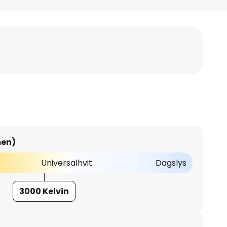
men)
Universalhvit
Dagslys
3000 Kelvin