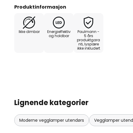
satensierte ramme - Maks. belysn
Produktinformasjon
timer - Ladetid 12 timer - Batteri 
Ikke dimbar
Energieffektiv
Paulmann -
og holdbar
5 års
produktgara
nti, lyspære
ikke inkludert
Lignende kategorier
Moderne vegglamper utendørs
Vegglamper utendø