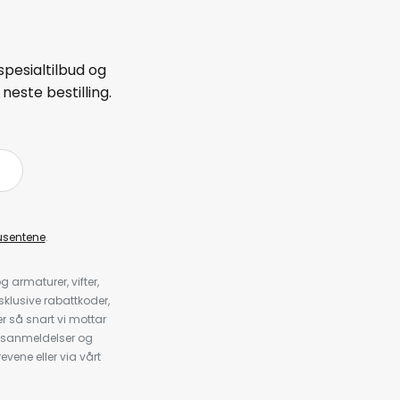
spesialtilbud og
neste bestilling.
å
usentene
.
armaturer, vifter,
klusive rabattkoder,
 så snart vi mottar
psanmeldelser og
evene eller via vårt
.