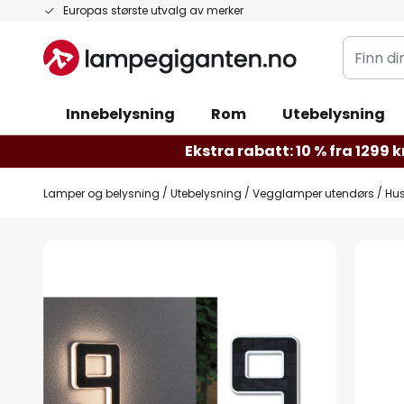
Hopp
Europas største utvalg av merker
til
Finn
innhold
din
belysnin
Innebelysning
Rom
Utebelysning
Ekstra rabatt: 10 % fra 1299 kr
Lamper og belysning
Utebelysning
Vegglamper utendørs
Hu
Gå
til
slutten
av
bildegalleri