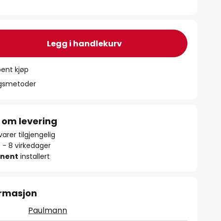
Legg i handlekurv
ent kjøp
ngsmetoder
 om levering
arer tilgjengelig
5 - 8 virkedager
nent
installert
ormasjon
Paulmann