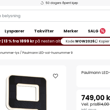
50 dagers åpent kjøp
g
Lyspærer
Takvifter
Merker
SALG
 | 13 % fra 1899 kr
på nesten alt
Kode:
WOW2026
Kopier
snummer-lys
Paulmann LED-sol-husnummer 9
Paulmann LED
749,00 k
Veil. pris
814,00
inkl. mva.