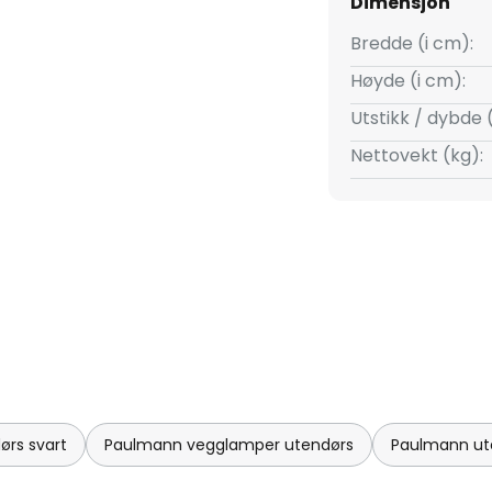
Dimensjon
ingstid med fullt batteri 8
1 x AAA 1,5 V (mikro), inkludert
Bredde (i cm):
Høyde (i cm):
Utstikk / dybde 
Nettovekt (kg):
rs svart
Paulmann vegglamper utendørs
Paulmann ut