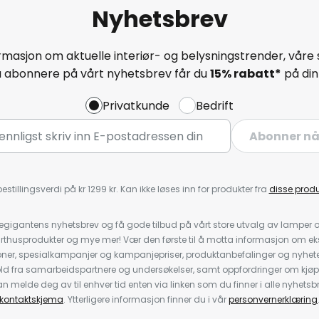
Nyhetsbrev
masjon om aktuelle interiør- og belysningstrender, våre 
å abonnere på vårt nyhetsbrev får du
15% rabatt*
på din 
Privatkunde
Bedrift
Abonner n
estillingsverdi på kr 1299 kr. Kan ikke løses inn for produkter fra
disse prod
igantens nyhetsbrev og få gode tilbud på vårt store utvalg av lamper og 
rthusprodukter og mye mer! Vær den første til å motta informasjon om eks
oner, spesialkampanjer og kampanjepriser, produktanbefalinger og nyheter
ld fra samarbeidspartnere og undersøkelser, samt oppfordringer om kjø
 melde deg av til enhver tid enten via linken som du finner i alle nyhetsbr
kontaktskjema
. Ytterligere informasjon finner du i vår
personvernerklæring