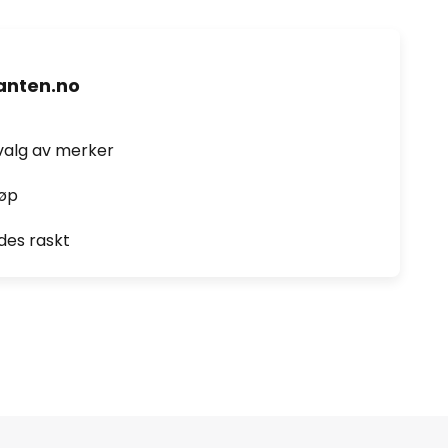
nten.no
valg av merker
jøp
des raskt