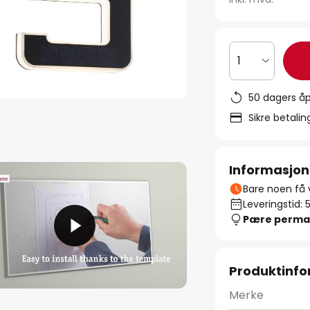
1
50 dagers åp
Sikre betali
Informasjon
Bare noen få v
Leveringstid: 
Pære perma
Produktinf
Merke