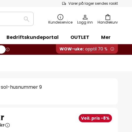
Varer på lager sendes raskt
Søk
Kundeservice
Logg inn
Handlekurv
Bedriftskundeportal
OUTLET
Mer
WOW-uke:
opptil 70 %
-sol-husnummer 9
r
Veil. pris -8%
 kr