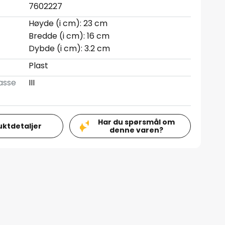
7602227
Høyde (i cm): 23 cm
Bredde (i cm): 16 cm
Dybde (i cm): 3.2 cm
Plast
asse
III
Har du spørsmål om
uktdetaljer
denne varen?