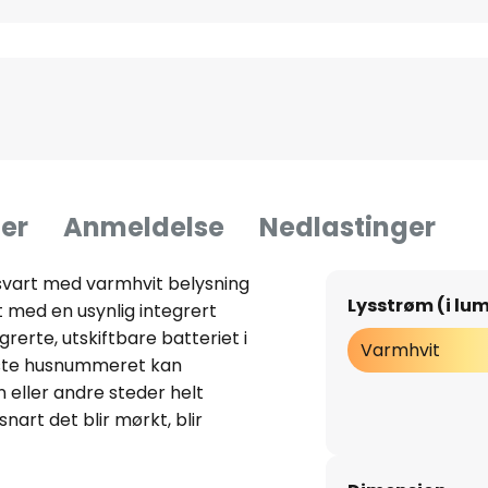
er
Anmeldelse
Nedlastinger
svart med varmhvit belysning
Lysstrøm (i lu
 med en usynlig integrert
rerte, utskiftbare batteriet i
Varmhvit
lyste husnummeret kan
eller andre steder helt
nart det blir mørkt, blir
v de integrerte, varmhvite
elengs gjennom nummerets