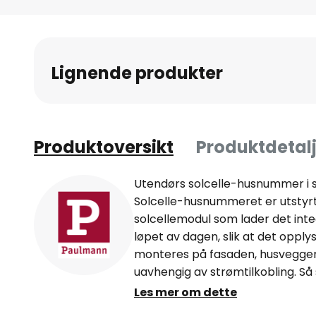
Gå
til
begynnelsen
av
Lignende produkter
bildegalleri
Produktoversikt
Produktdetalj
Utendørs solcelle-husnummer i 
Solcelle-husnummeret er utstyrt
solcellemodul som lader det integ
løpet av dagen, slik at det opp
monteres på fasaden, husveggen 
uavhengig av strømtilkobling. Så s
husnummeret indirekte opplyst a
Les mer om dette
LED-lampene. Lyset skinner sid