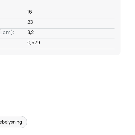
16
23
(i cm):
3,2
0,579
ebelysning