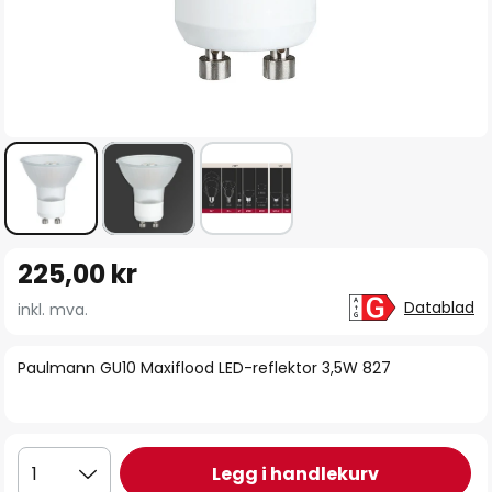
Gå
225,00 kr
til
begynnelsen
Datablad
inkl. mva.
av
bildegalleri
Paulmann GU10 Maxiflood LED-reflektor 3,5W 827
Legg i handlekurv
1