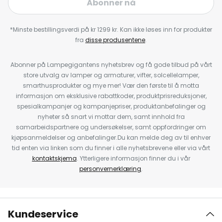
Abonner nå
*Minste bestillingsverdi på kr 1299 kr. Kan ikke løses inn for produkter
fra
disse produsentene
.
Abonner på Lampegigantens nyhetsbrev og få gode tilbud på vårt
store utvalg av lamper og armaturer, vifter, solcellelamper,
smarthusprodukter og mye mer! Vær den første til å motta
informasjon om eksklusive rabattkoder, produktprisreduksjoner,
spesialkampanjer og kampanjepriser, produktanbefalinger og
nyheter så snart vi mottar dem, samt innhold fra
samarbeidspartnere og undersøkelser, samt oppfordringer om
kjøpsanmeldelser og anbefalinger.Du kan melde deg av til enhver
tid enten via linken som du finner i alle nyhetsbrevene eller via vårt
kontaktskjema
. Ytterligere informasjon finner du i vår
personvernerklæring
.
Kundeservice